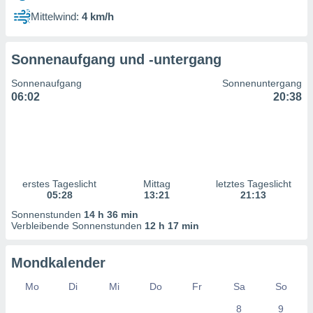
ntwicklung
Mittelwind:
4 km/h
serung der
g
Sonnenaufgang und -untergang
 Daten zur
n Inhalten.
Sonnenaufgang
Sonnenuntergang
06:02
20:38
ten und
ion durch
on
,
erte
d Inhalte,
erstes Tageslicht
Mittag
letztes Tageslicht
on
05:28
13:21
21:13
ung und der
ce von
Sonnenstunden
14 h 36 min
Verbleibende Sonnenstunden
12 h 17 min
nforschung
icklung
Mondkalender
serung von
.
Mo
Di
Mi
Do
Fr
Sa
So
sere 1199
8
9