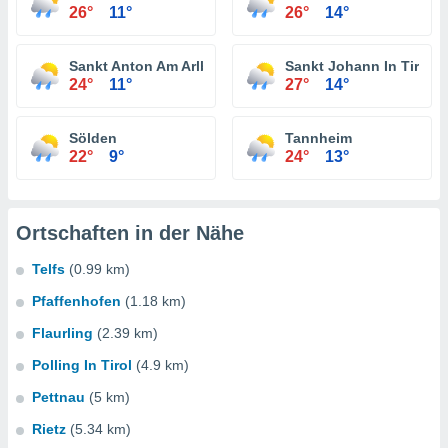
26°
11°
26°
14°
Sankt Anton Am Arlberg
Sankt Johann In Tirol
24°
11°
27°
14°
Sölden
Tannheim
22°
9°
24°
13°
Ortschaften in der Nähe
Telfs
(0.99 km)
Pfaffenhofen
(1.18 km)
Flaurling
(2.39 km)
Polling In Tirol
(4.9 km)
Pettnau
(5 km)
Rietz
(5.34 km)