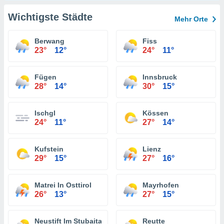
Wichtigste Städte
Mehr Orte
Berwang
Fiss
23°
12°
24°
11°
Fügen
Innsbruck
28°
14°
30°
15°
Ischgl
Kössen
24°
11°
27°
14°
Kufstein
Lienz
29°
15°
27°
16°
Matrei In Osttirol
Mayrhofen
26°
13°
27°
15°
Neustift Im Stubaital
Reutte