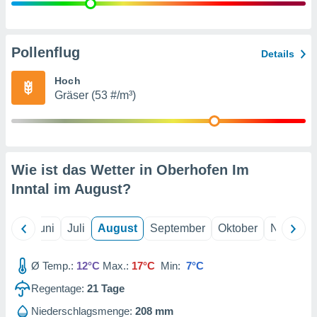
von
erte
verwendung
Pollenflug
Details
n zur
Hoch
erter
Gräser (53 #/m³)
rstellung
n zur
ierung von
verwendung
n zur
Wie ist das Wetter in Oberhofen Im
erter
Inntal im
August
?
essung der
ung,
er
Mai
Juni
Juli
August
September
Oktober
Novembe
ce von
analyse von
n durch
Ø Temp.:
12°C
Max.:
17°C
Min:
7°C
 oder
onen von
Regentage:
21
Tage
nen
Niederschlagsmenge:
208 mm