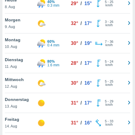
40%
okies oder
5
-
25
29°
/
15°
0.3 mm
km/h
8. Aug
 Partner
e es uns
n, das
Morgen
3
-
26
32°
/
17°
uf der
km/h
9. Aug
 verfolgen
lysieren
Montag
60%
7
-
36
30°
/
19°
0.4 mm
km/h
10. Aug
s Profil zu
um Ihnen
ierende
Dienstag
80%
5
-
24
28°
/
17°
nd
1.6 mm
km/h
11. Aug
erte Inhalte
. Weitere
Mittwoch
5
-
25
nen finden
30°
/
16°
km/h
12. Aug
rer
tlinie
. Sie
Donnerstag
e
5
-
29
31°
/
17°
km/h
 jederzeit
13. Aug
, indem Sie
altfläche
Freitag
5
-
33
stellungen
31°
/
16°
km/h
14. Aug
n Rand
bsite