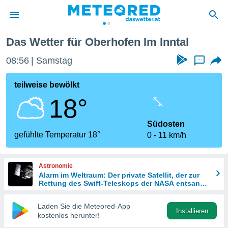
Das Wetter für Oberhofen Im Inntal
politik
08:56
Samstag
...
von
at) wurde
teilweise bewölkt
uten
18°
m
llen, dass
estellten
Südosten
nen von
gefühlte Temperatur 18°
0
11 km/h
tät sind.
 diese
er die
Astronomie
Optionen
Alarm im Weltraum: Der private Satellit, der zur
Rettung des Swift-Teleskops der NASA entsandt
wurde
 cookies
Laden Sie die Meteored-App
s adgang
Installieren
kostenlos herunter!
gitale