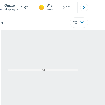
Omate
Wien
Innsbruck
13°
21°
Moquegua
Wien
Tirol
°C
rt