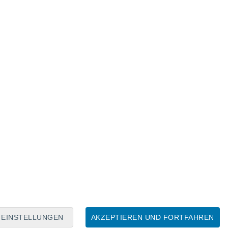
Mondkalender
Mo
Di
Mi
Do
Fr
Sa
So
7
8
9
10
11
12
13
14
15
16
17
18
19
20
EINSTELLUNGEN
AKZEPTIEREN UND FORTFAHREN