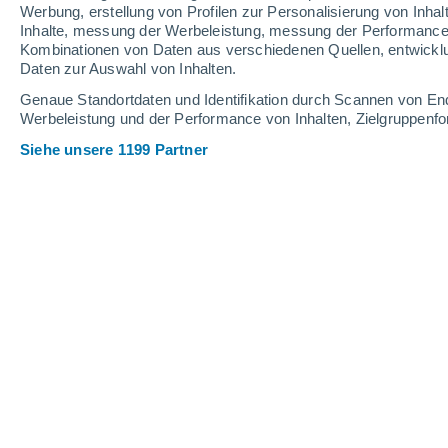
Werbung, erstellung von Profilen zur Personalisierung von Inhal
Inhalte, messung der Werbeleistung, messung der Performance v
25°
/
12°
24°
/
13°
24°
/
11°
Kombinationen von Daten aus verschiedenen Quellen, entwickl
Daten zur Auswahl von Inhalten.
8
-
38
km/h
10
-
46
km/h
9
7
-
40
km/h
Genaue Standortdaten und Identifikation durch Scannen von En
Werbeleistung und der Performance von Inhalten, Zielgruppen
Siehe unsere 1199 Partner
Das Wetter für Omate Heute
, 7. Augu
klar
20°
17:00
gefühlte T.
20°
klarer Himmel
18°
18:00
gefühlte T.
18°
klarer Himmel
17°
19:00
gefühlte T.
17°
klarer Himmel
16°
20:00
gefühlte T.
16°