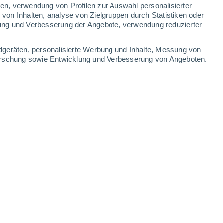
0.4 mm
ten, verwendung von Profilen zur Auswahl personalisierter
on Inhalten, analyse von Zielgruppen durch Statistiken oder
22°
/
12°
21°
/
10°
21°
/
10°
24°
/
11°
ung und Verbesserung der Angebote, verwendung reduzierter
-
45
km/h
9
-
47
km/h
7
-
40
km/h
9
-
51
km/h
dgeräten, personalisierte Werbung und Inhalte, Messung von
forschung sowie Entwicklung und Verbesserung von Angeboten.
st
Südwesten
0 niedrig
5
-
31 km/h
LSF:
nein
Südwesten
0 niedrig
1
-
26 km/h
LSF:
nein
Südwesten
0 niedrig
1
-
18 km/h
LSF:
nein
Nordwesten
0 niedrig
1
-
15 km/h
LSF:
nein