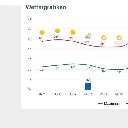
Wettergrafiken
35
30
25°
24°
24°
25
22°
21°
21°
20
15
13°
12°
12°
10
11°
10°
10°
0.4
5
°C
Fr
7
Sa
8
So
9
Mo
10
Di
11
Mi
12
Maximum