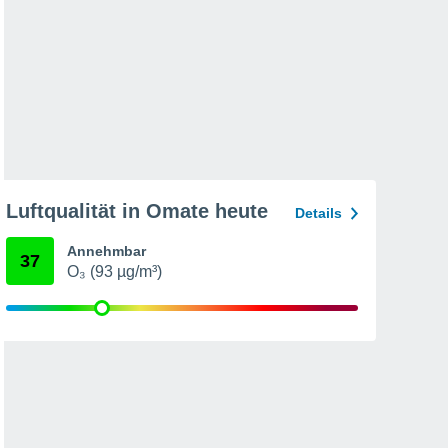
Luftqualität in Omate heute
Details
Annehmbar
37
O₃ (93 µg/m³)