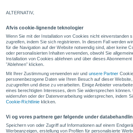
13°
ALTERNATIV,
abneh. Mo
Afvis cookie-lignende teknologier
Beleuchtet
gefühlte Temperatur 13°
Wenn Sie mit der Installation von Cookies nicht einverstanden s
zugreifen, indem Sie sich registrieren. In diesem Fall werden wir
für die Navigation auf der Website notwendig sind, aber keine
oder personalisierten Inhalten verwenden, obwohl Sie allgemein
Astronomie
Installation von Cookies ablehnen und über dieses Abonnement a
Alarm im Weltraum: Der private Satellit, der z
Rettung des Swift-Teleskops der NASA entsan
"Ablehnen" klicken.
wurde
Mit Ihrer Zustimmung verwenden wir und
unsere Partner
Cookie
Wetter 1 - 7 Tage
Aktuell
Vorhersagekarte für die 
personenbezogene Daten wie Ihren Besuch auf dieser Website,
zuzugreifen und diese zu verarbeiten. Einige Anbieter verarbe
eines berechtigten Interesses, dem Sie widersprechen können. 
widerrufen oder der Datenverarbeitung widersprechen, indem Sie
Morgen
Sonntag
Cookie-Richtlinie
Heute
klicken.
8. Aug
9. Aug
7. Aug
Vi og vores partnere gør følgende under databehandli
Speichern von oder Zugriff auf Informationen auf einem Endger
Werbeanzeigen, erstellung von Profilen für personalisierte Wer