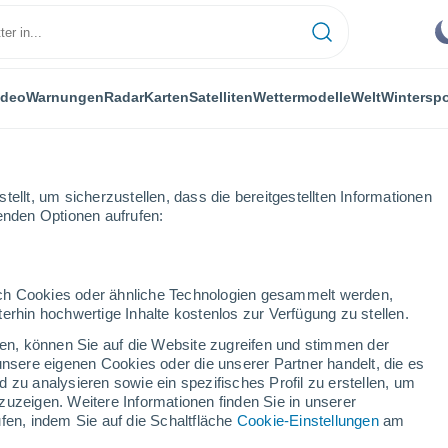
ideo
Warnungen
Radar
Karten
Satelliten
Wettermodelle
Welt
Winterspo
ellt, um sicherzustellen, dass die bereitgestellten Informationen
genden Optionen aufrufen:
durch Cookies oder ähnliche Technologien gesammelt werden,
erhin hochwertige Inhalte kostenlos zur Verfügung zu stellen.
cken, können Sie auf die Website zugreifen und stimmen der
unsere eigenen Cookies oder die unserer Partner handelt, die es
...
 zu analysieren sowie ein spezifisches Profil zu erstellen, um
zuzeigen. Weitere Informationen finden Sie in unserer
Stündlich
fen, indem Sie auf die Schaltfläche
Cookie-Einstellungen
am
Klarer Himmel in den nächsten
Stunden