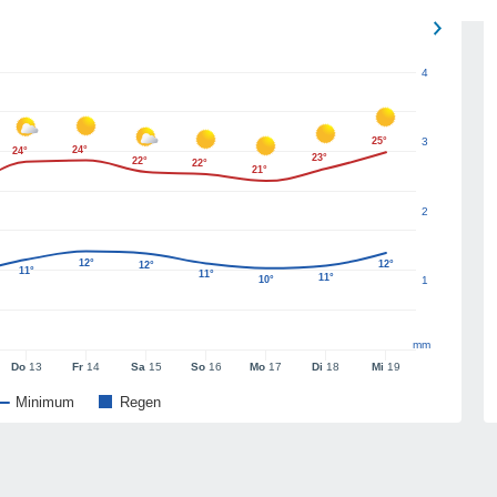
4
25°
3
24°
24°
23°
22°
22°
21°
2
12°
12°
12°
11°
11°
11°
10°
1
mm
Do
13
Fr
14
Sa
15
So
16
Mo
17
Di
18
Mi
19
Minimum
Regen