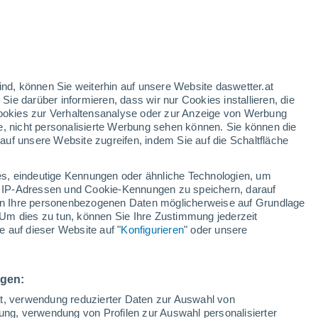
nd
:
32%
ind, können Sie weiterhin auf unsere Website daswetter.at
 Sie darüber informieren, dass wir nur Cookies installieren, die
 Cookies zur Verhaltensanalyse oder zur Anzeige von Werbung
e, nicht personalisierte Werbung sehen können. Sie können die
uf unsere Website zugreifen, indem Sie auf die Schaltfläche
ur
dt
s, eindeutige Kennungen oder ähnliche Technologien, um
Temperaturen
Regenradar
Satelliten
Wettermodelle
 IP-Adressen und Cookie-Kennungen zu speichern, darauf
iten Ihre personenbezogenen Daten möglicherweise auf Grundlage
Um dies zu tun, können Sie Ihre Zustimmung jederzeit
 auf dieser Website auf "
Konfigurieren
" oder unsere
Montag
Dienstag
Mittwoch
Donnerstag
10. Aug
11. Aug
12. Aug
13. Aug
ngen:
ät, verwendung reduzierter Daten zur Auswahl von
bung, verwendung von Profilen zur Auswahl personalisierter
60%