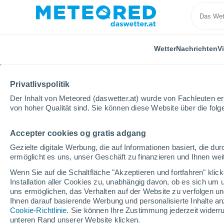
Wetter
Nachrichten
V
Privatlivspolitik
Der Inhalt von Meteored (daswetter.at) wurde von Fachleuten erst
von hoher Qualität sind. Sie können diese Website über die fol
Accepter cookies og gratis adgang
Home
Peru
Departamento Moquegua
Omate
Gezielte digitale Werbung, die auf Informationen basiert, die 
ermöglicht es uns, unser Geschäft zu finanzieren und Ihnen weit
Das Wetter für Omate
Wenn Sie auf die Schaltfläche "Akzeptieren und fortfahren" kli
Installation aller Cookies zu, unabhängig davon, ob es sich um 
23:41
Freitag
uns ermöglichen, das Verhalten auf der Website zu verfolgen und
Ihnen darauf basierende Werbung und personalisierte Inhalte an
Cookie-Richtlinie
. Sie können Ihre Zustimmung jederzeit widerru
klarer Himmel
unteren Rand unserer Website klicken.