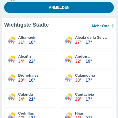
Wichtigste Städte
Mehr Orte
Albarracín
Alcalá de la Selva
31°
18°
27°
17°
Alcañiz
Andorra
34°
22°
32°
19°
Bronchales
Calamocha
28°
16°
33°
17°
Calanda
Cantavieja
34°
21°
29°
17°
Cedrillas
Híjar