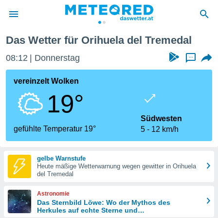
 Tremedal
Das Wetter für Orihuela del Tremedal
politik
08:12
Donnerstag
...
von
at) wurde
vereinzelt Wolken
uten
19°
m
llen, dass
estellten
Südwesten
nen von
gefühlte Temperatur 19°
5
12 km/h
tät sind.
 diese
er die
gelbe Warnstufe
Optionen
Heute mäßige Wetterwarnung wegen gewitter in Orihuela
del Tremedal
 cookies
Astronomie
s adgang
Das Sternbild Löwe: Wo der Mythos des
Herkules auf echte Sterne und
gitale