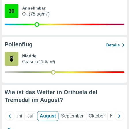
von
Annehmbar
30
erte
O₃ (75 µg/m³)
verwendung
n zur
erter
rstellung
Pollenflug
n zur
Details
ierung von
verwendung
Niedrig
n zur
Gräser (11 #/m³)
erter
essung der
ung,
er
Wie ist das Wetter in Orihuela del
ce von
analyse von
Tremedal im
August
?
n durch
 oder
onen von
Mai
Juni
Juli
August
September
Oktober
Novembe
nen