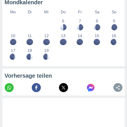
tner
Mondkalender
Mo
Di
Mi
Do
Fr
Sa
So
6
7
8
9
10
11
12
13
14
15
16
17
18
19
Vorhersage teilen