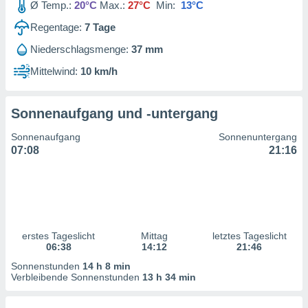
Ø Temp.:
20°C
Max.:
27°C
Min:
13°C
ntwicklung
serung der
Regentage:
7
Tage
g
Niederschlagsmenge:
37 mm
 Daten zur
Mittelwind:
10 km/h
n Inhalten.
ten und
Sonnenaufgang und -untergang
ion durch
on
Sonnenaufgang
Sonnenuntergang
,
07:08
21:16
erte
d Inhalte,
on
ung und der
ce von
erstes Tageslicht
Mittag
letztes Tageslicht
nforschung
06:38
14:12
21:46
icklung
serung von
Sonnenstunden
14 h 8 min
.
Verbleibende Sonnenstunden
13 h 34 min
sere 1199