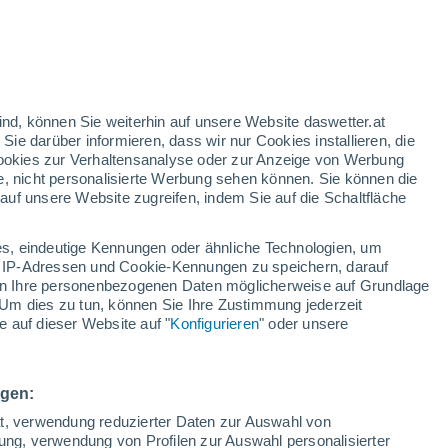
gelbe Warnstufe
Heute mäßige Wetterwarnung wegen
hitze in Valderrobres
ind, können Sie weiterhin auf unsere Website daswetter.at
 Sie darüber informieren, dass wir nur Cookies installieren, die
 Cookies zur Verhaltensanalyse oder zur Anzeige von Werbung
e, nicht personalisierte Werbung sehen können. Sie können die
uf unsere Website zugreifen, indem Sie auf die Schaltfläche
ur
dt
s, eindeutige Kennungen oder ähnliche Technologien, um
n
Regenradar
Satelliten
Wettermodelle
 IP-Adressen und Cookie-Kennungen zu speichern, darauf
iten Ihre personenbezogenen Daten möglicherweise auf Grundlage
Um dies zu tun, können Sie Ihre Zustimmung jederzeit
 auf dieser Website auf "
Konfigurieren
" oder unsere
Montag
Dienstag
Mittwoch
Donnerstag
10. Aug
11. Aug
12. Aug
13. Aug
ngen:
ät, verwendung reduzierter Daten zur Auswahl von
bung, verwendung von Profilen zur Auswahl personalisierter
60%