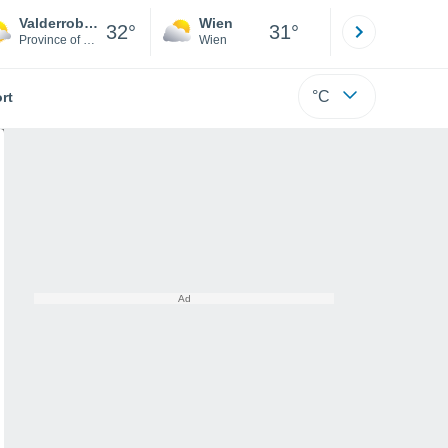
Valderrobres
Wien
Innsbruck
32°
31°
Province of Teruel
Wien
Tirol
°C
rt