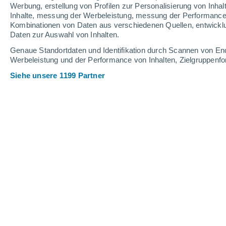
0.1 mm
Werbung, erstellung von Profilen zur Personalisierung von Inhal
Inhalte, messung der Werbeleistung, messung der Performance v
34°
/
22°
34°
/
22°
33°
/
20°
Kombinationen von Daten aus verschiedenen Quellen, entwickl
Daten zur Auswahl von Inhalten.
17
-
42
km/h
24
-
47
km/h
24
13
-
29
km/h
Genaue Standortdaten und Identifikation durch Scannen von En
Werbeleistung und der Performance von Inhalten, Zielgruppen
Siehe unsere 1199 Partner
Das Wetter für Valderrobres Heute
, 7
leichter Regen
30%
32°
17:00
0.1 mm
gefühlte T.
34°
vereinzelt Wolk
32°
18:00
gefühlte T.
34°
klar
31°
19:00
gefühlte T.
35°
klar
29°
20:00
gefühlte T.
33°