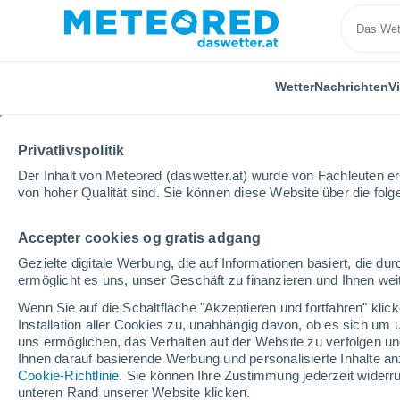
Wetter
Nachrichten
V
Privatlivspolitik
Der Inhalt von Meteored (daswetter.at) wurde von Fachleuten erst
von hoher Qualität sind. Sie können diese Website über die fol
Accepter cookies og gratis adgang
Home
Spanien
Aragonien
Provinz Teruel
Va
Gezielte digitale Werbung, die auf Informationen basiert, die 
ermöglicht es uns, unser Geschäft zu finanzieren und Ihnen weit
Das Wetter für Valderr
Wenn Sie auf die Schaltfläche "Akzeptieren und fortfahren" kli
Installation aller Cookies zu, unabhängig davon, ob es sich um 
17:27
Freitag
uns ermöglichen, das Verhalten auf der Website zu verfolgen und
Ihnen darauf basierende Werbung und personalisierte Inhalte an
Cookie-Richtlinie
. Sie können Ihre Zustimmung jederzeit widerru
leichter Regen
unteren Rand unserer Website klicken.