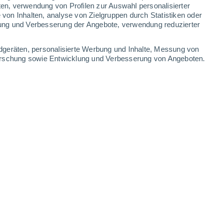
0.6 mm
ten, verwendung von Profilen zur Auswahl personalisierter
on Inhalten, analyse von Zielgruppen durch Statistiken oder
33°
/
21°
35°
/
21°
36°
/
21°
36°
/
22°
ung und Verbesserung der Angebote, verwendung reduzierter
-
47
km/h
14
-
33
km/h
15
-
33
km/h
17
-
38
km/h
dgeräten, personalisierte Werbung und Inhalte, Messung von
forschung sowie Entwicklung und Verbesserung von Angeboten.
. August
Süden
4 mäßig
10
-
27 km/h
LSF:
6-10
en
Süden
2 niedrig
9
-
26 km/h
LSF:
nein
Südosten
1 niedrig
8
-
23 km/h
LSF:
nein
Südosten
0 niedrig
12
-
25 km/h
LSF:
nein