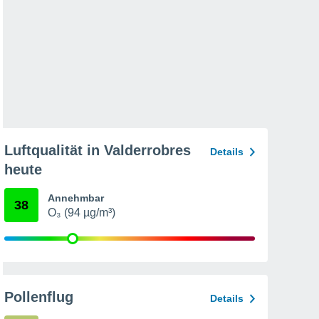
Luftqualität in Valderrobres
Details
heute
Annehmbar
38
O₃ (94 µg/m³)
Pollenflug
Details