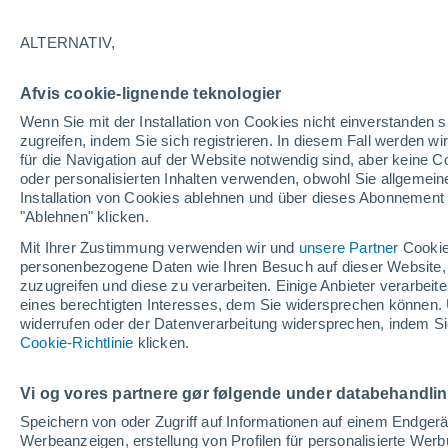
32°
ALTERNATIV,
30%
Afvis cookie-lignende teknologier
gefühlte Temperatur 34°
0.1 mm
Wenn Sie mit der Installation von Cookies nicht einverstanden s
zugreifen, indem Sie sich registrieren. In diesem Fall werden wir
für die Navigation auf der Website notwendig sind, aber keine
oder personalisierten Inhalten verwenden, obwohl Sie allgemein
Astronomie
Installation von Cookies ablehnen und über dieses Abonnement a
Alarm im Weltraum: Der private Satellit, der z
Rettung des Swift-Teleskops der NASA entsan
"Ablehnen" klicken.
wurde
Mit Ihrer Zustimmung verwenden wir und
unsere Partner
Cookie
Wetter 1 - 7 Tage
Aktuell
Vorhersagekarte für Rege
personenbezogene Daten wie Ihren Besuch auf dieser Website,
zuzugreifen und diese zu verarbeiten. Einige Anbieter verarbe
eines berechtigten Interesses, dem Sie widersprechen können. 
widerrufen oder der Datenverarbeitung widersprechen, indem Sie
Morgen
Sonntag
Cookie-Richtlinie
Heute
klicken.
8. Aug
9. Aug
7. Aug
Vi og vores partnere gør følgende under databehandli
Speichern von oder Zugriff auf Informationen auf einem Endger
Werbeanzeigen, erstellung von Profilen für personalisierte Wer
30%