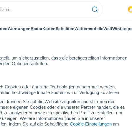
ideo
Warnungen
Radar
Karten
Satelliten
Wettermodelle
Welt
Winterspo
ellt, um sicherzustellen, dass die bereitgestellten Informationen
genden Optionen aufrufen:
lderrobres
durch Cookies oder ähnliche Technologien gesammelt werden,
erhin hochwertige Inhalte kostenlos zur Verfügung zu stellen.
obres
cken, können Sie auf die Website zugreifen und stimmen der
unsere eigenen Cookies oder die unserer Partner handelt, die es
...
 zu analysieren sowie ein spezifisches Profil zu erstellen, um
zuzeigen. Weitere Informationen finden Sie in unserer
Stündlich
fen, indem Sie auf die Schaltfläche
Cookie-Einstellungen
am
Übermäßige feuchte Hitze in den
kommenden Stunden