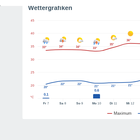
Wettergrafiken
45
40
36°
35°
35
34°
34°
33°
33°
30
25
22°
22°
20
21°
21°
21°
20°
0.6
0.1
°C
Fr
7
Sa
8
So
9
Mo
10
Di
11
Mi
12
Maximum