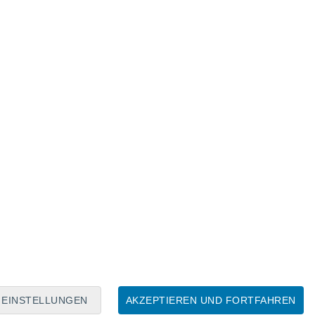
Mondkalender
Mo
Di
Mi
Do
Fr
Sa
So
7
8
9
10
11
12
13
14
15
16
17
18
19
20
EINSTELLUNGEN
AKZEPTIEREN UND FORTFAHREN