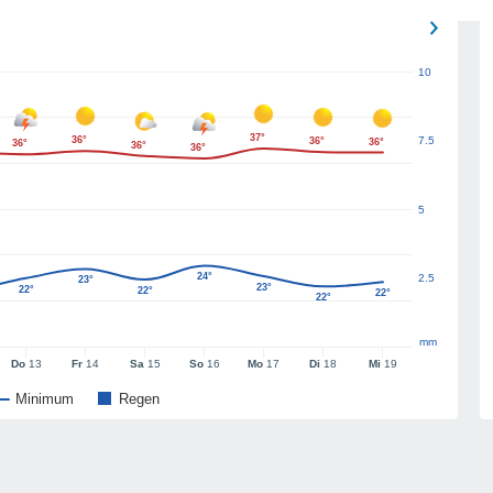
10
37°
36°
7.5
36°
36°
36°
36°
36°
5
24°
2.5
23°
23°
22°
22°
22°
22°
mm
Do
13
Fr
14
Sa
15
So
16
Mo
17
Di
18
Mi
19
Minimum
Regen