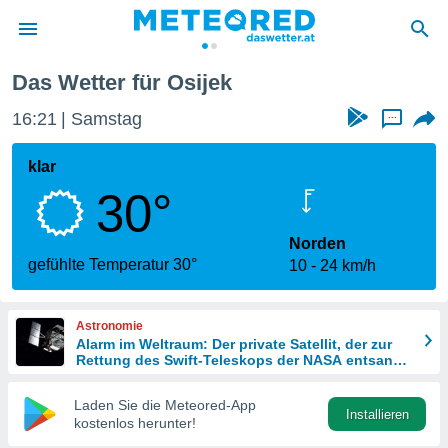
Das Wetter für Osijek
politik
16:21
Samstag
...
von
at) wurde
klar
uten
30°
m
llen, dass
estellten
Norden
nen von
gefühlte Temperatur 30°
10
24 km/h
tät sind.
 diese
er die
Astronomie
Optionen
Alarm im Weltraum: Der private Satellit, der zur
Rettung des Swift-Teleskops der NASA entsandt
wurde
 cookies
Laden Sie die Meteored-App
s adgang
Installieren
kostenlos herunter!
gitale