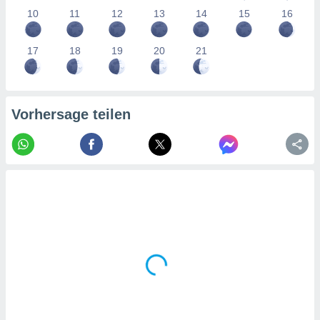
tner
10
11
12
13
14
15
16
17
18
19
20
21
Vorhersage teilen