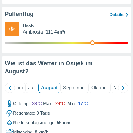
von
erte
Pollenflug
Details
verwendung
n zur
Hoch
Ambrosia (111 #/m³)
erter
rstellung
n zur
ierung von
verwendung
Wie ist das Wetter in Osijek im
n zur
August
?
erter
essung der
ung,
Mai
Juni
Juli
August
September
Oktober
Novembe
er
ce von
analyse von
Ø Temp.:
23°C
Max.:
29°C
Min:
17°C
n durch
Regentage:
9
Tage
 oder
onen von
Niederschlagsmenge:
59 mm
nen
Mittelwind:
8 km/h