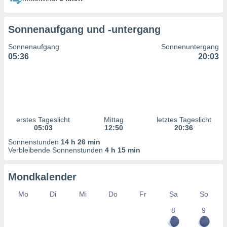
ntwicklung
serung der
Sonnenaufgang und -untergang
g
 Daten zur
Sonnenaufgang
Sonnenuntergang
n Inhalten.
05:36
20:03
ten und
ion durch
on
,
erte
erstes Tageslicht
Mittag
letztes Tageslicht
d Inhalte,
05:03
12:50
20:36
on
Sonnenstunden
14 h 26 min
ung und der
Verbleibende Sonnenstunden
4 h 15 min
ce von
nforschung
Mondkalender
icklung
serung von
Mo
Di
Mi
Do
Fr
Sa
So
.
8
9
sere 1199