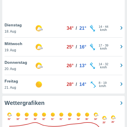
keine
r
analyse
nzeige von
Dienstag
der
14
-
44
34°
/
21°
km/h
erten
18. Aug
erwenden,
Mittwoch
17
-
39
25°
/
16°
 nicht
km/h
19. Aug
erte
ehen
Donnerstag
e können
14
-
32
26°
/
13°
km/h
ation von
20. Aug
lehnen und
s
Freitag
8
-
19
28°
/
14°
t auf
km/h
21. Aug
site
 indem Sie
altfläche
Wettergrafiken
 klicken.
Zustimmung
31°
32°
33°
36°
32°
31°
31°
33°
34°
36°
34°
wir und
26°
25°
tner