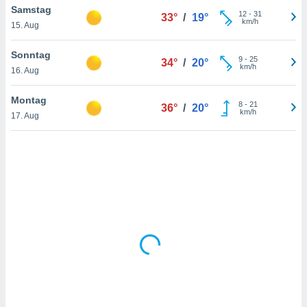
Samstag
12
-
31
33°
/
19°
km/h
15. Aug
IV,
Sonntag
9
-
25
34°
/
20°
kie-
km/h
16. Aug
er
Montag
8
-
21
36°
/
20°
it der
km/h
17. Aug
n von
cht
den sind,
 weiterhin
 Website
t
 indem Sie
ieren. In
l werden
über
, dass wir
s
, die für die
auf der
twendig