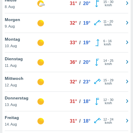
okies oder
15
-
30
31°
/
20°
km/h
8. Aug
 Partner
e es uns
n, das
Morgen
11
-
20
32°
/
19°
uf der
km/h
9. Aug
 verfolgen
lysieren
Montag
6
-
16
33°
/
19°
km/h
10. Aug
s Profil zu
um Ihnen
ierende
Dienstag
14
-
25
36°
/
20°
nd
km/h
11. Aug
erte Inhalte
. Weitere
Mittwoch
15
-
29
nen finden
32°
/
23°
km/h
12. Aug
rer
tlinie
. Sie
Donnerstag
e
12
-
30
31°
/
18°
km/h
 jederzeit
13. Aug
, indem Sie
altfläche
Freitag
12
-
24
stellungen
31°
/
18°
km/h
14. Aug
n Rand
bsite