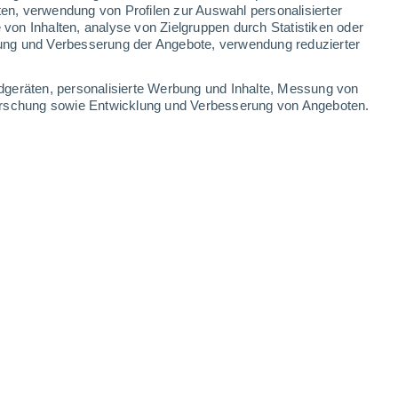
0.5 mm
1.4 mm
ten, verwendung von Profilen zur Auswahl personalisierter
on Inhalten, analyse von Zielgruppen durch Statistiken oder
31°
/
20°
30°
/
19°
30°
/
18°
32°
/
19°
ung und Verbesserung der Angebote, verwendung reduzierter
-
26
km/h
10
-
36
km/h
8
-
29
km/h
9
-
32
km/h
dgeräten, personalisierte Werbung und Inhalte, Messung von
forschung sowie Entwicklung und Verbesserung von Angeboten.
st
Süden
0 niedrig
4
-
14 km/h
LSF:
nein
Süden
0 niedrig
5
-
15 km/h
LSF:
nein
Süden
1 niedrig
7
-
18 km/h
LSF:
nein
Süden
5 mäßig
6
-
23 km/h
LSF:
6-10