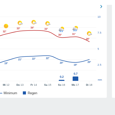
10
34°
33°
33°
32°
7.5
31°
30°
28°
5
22°
22°
21°
20°
20°
19°
2.5
19°
0.7
0.2
mm
Mi
12
Do
13
Fr
14
Sa
15
So
16
Mo
17
Di
18
Minimum
Regen