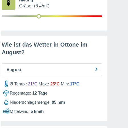
Gräser (6 #/m³)
Wie ist das Wetter in Ottone im
August
?
August
Ø Temp.:
21°C
Max.:
25°C
Min:
17°C
Regentage:
12
Tage
Niederschlagsmenge:
85 mm
Mittelwind:
5 km/h