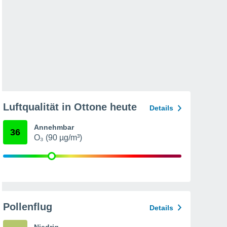
Luftqualität in Ottone heute
Details
Annehmbar
36
O₃ (90 µg/m³)
Pollenflug
Details
Niedrig