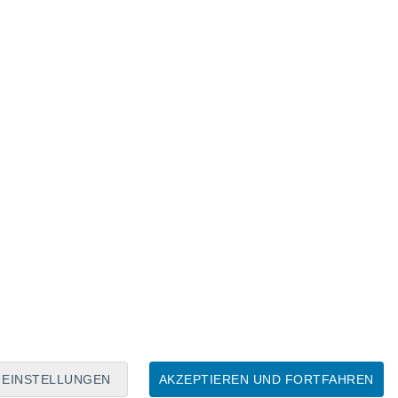
Mondkalender
Mo
Di
Mi
Do
Fr
Sa
So
6
7
8
9
10
11
12
13
14
15
16
17
18
19
EINSTELLUNGEN
AKZEPTIEREN UND FORTFAHREN