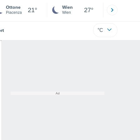
Ottone
Wien
Innsbruck
21°
27°
Piacenza
Wien
Tirol
°C
rt