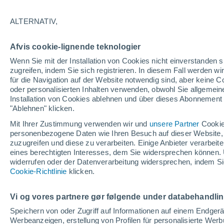
21°
ALTERNATIV,
abneh. Mo
Afvis cookie-lignende teknologier
Beleuchtet
gefühlte Temperatur 21°
Wenn Sie mit der Installation von Cookies nicht einverstanden s
zugreifen, indem Sie sich registrieren. In diesem Fall werden wir
für die Navigation auf der Website notwendig sind, aber keine
oder personalisierten Inhalten verwenden, obwohl Sie allgemein
Astronomie
Installation von Cookies ablehnen und über dieses Abonnement a
Das Sternbild Löwe: Wo der Mythos des Herk
auf echte Sterne und Meteoritenschauer trifft
"Ablehnen" klicken.
Mit Ihrer Zustimmung verwenden wir und
unsere Partner
Cookie
Wetter 1 - 7 Tage
Aktuell
Vorhersagekarte für die 
personenbezogene Daten wie Ihren Besuch auf dieser Website,
zuzugreifen und diese zu verarbeiten. Einige Anbieter verarbe
eines berechtigten Interesses, dem Sie widersprechen können. 
widerrufen oder der Datenverarbeitung widersprechen, indem Sie
Morgen
Samstag
Cookie-Richtlinie
Heute
klicken.
7. Aug
8. Aug
6. Aug
Vi og vores partnere gør følgende under databehandli
Speichern von oder Zugriff auf Informationen auf einem Endger
Werbeanzeigen, erstellung von Profilen für personalisierte Wer
70%
80%