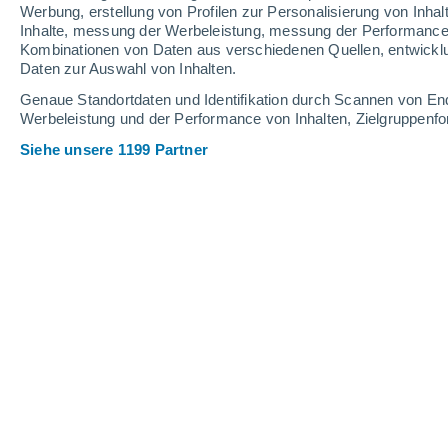
1.2 mm
1.2 mm
Werbung, erstellung von Profilen zur Personalisierung von Inhal
Inhalte, messung der Werbeleistung, messung der Performance v
32°
/
20°
30°
/
19°
33°
/
20°
Kombinationen von Daten aus verschiedenen Quellen, entwickl
Daten zur Auswahl von Inhalten.
6
-
28
km/h
5
-
21
km/h
4
12
-
36
km/h
Genaue Standortdaten und Identifikation durch Scannen von En
Werbeleistung und der Performance von Inhalten, Zielgruppen
Siehe unsere 1199 Partner
Das Wetter für Ottone Heute
, 6. Augu
klarer Himmel
21°
05:00
gefühlte T.
21°
klar
21°
06:00
gefühlte T.
21°
klar
24°
08:00
gefühlte T.
25°
klar
31°
11:00
gefühlte T.
30°