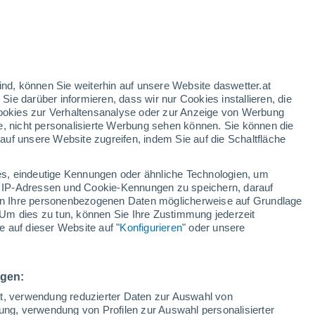
rote Warnstufe
Heute extreme Wetterwarnung
wegen hitze in Ottone
nd
:
46%
ind, können Sie weiterhin auf unsere Website daswetter.at
 Sie darüber informieren, dass wir nur Cookies installieren, die
 Cookies zur Verhaltensanalyse oder zur Anzeige von Werbung
e, nicht personalisierte Werbung sehen können. Sie können die
uf unsere Website zugreifen, indem Sie auf die Schaltfläche
ules
s, eindeutige Kennungen oder ähnliche Technologien, um
Temperaturen
Regenradar
Satelliten
Wettermodelle
 IP-Adressen und Cookie-Kennungen zu speichern, darauf
iten Ihre personenbezogenen Daten möglicherweise auf Grundlage
Um dies zu tun, können Sie Ihre Zustimmung jederzeit
 auf dieser Website auf "
Konfigurieren
" oder unsere
Sonntag
Montag
Dienstag
Mittwoch
9. Aug
10. Aug
11. Aug
12. Aug
ngen:
ät, verwendung reduzierter Daten zur Auswahl von
bung, verwendung von Profilen zur Auswahl personalisierter
80%
80%