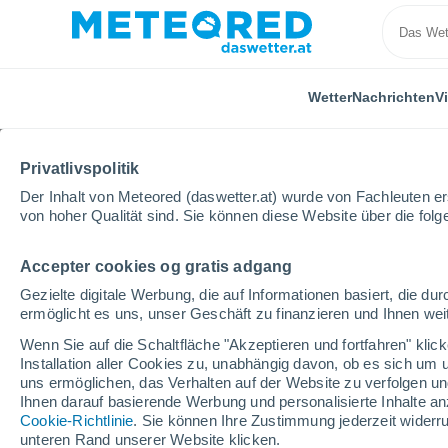
Wetter
Nachrichten
V
Privatlivspolitik
Der Inhalt von Meteored (daswetter.at) wurde von Fachleuten erst
von hoher Qualität sind. Sie können diese Website über die fol
Accepter cookies og gratis adgang
Home
Italien
Provinz Piacenza
Ottone
Gezielte digitale Werbung, die auf Informationen basiert, die 
ermöglicht es uns, unser Geschäft zu finanzieren und Ihnen weit
Das Wetter für Ottone
Wenn Sie auf die Schaltfläche "Akzeptieren und fortfahren" kli
Installation aller Cookies zu, unabhängig davon, ob es sich um 
04:47
Donnerstag
uns ermöglichen, das Verhalten auf der Website zu verfolgen und
Ihnen darauf basierende Werbung und personalisierte Inhalte an
Cookie-Richtlinie
. Sie können Ihre Zustimmung jederzeit widerru
klarer Himmel
unteren Rand unserer Website klicken.