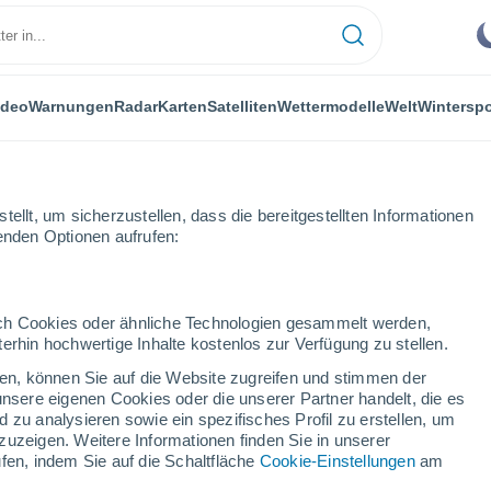
ideo
Warnungen
Radar
Karten
Satelliten
Wettermodelle
Welt
Winterspo
ellt, um sicherzustellen, dass die bereitgestellten Informationen
genden Optionen aufrufen:
durch Cookies oder ähnliche Technologien gesammelt werden,
erhin hochwertige Inhalte kostenlos zur Verfügung zu stellen.
cken, können Sie auf die Website zugreifen und stimmen der
unsere eigenen Cookies oder die unserer Partner handelt, die es
...
 zu analysieren sowie ein spezifisches Profil zu erstellen, um
zuzeigen. Weitere Informationen finden Sie in unserer
Stündlich
fen, indem Sie auf die Schaltfläche
Cookie-Einstellungen
am
Klarer Himmel in den nächsten
Stunden