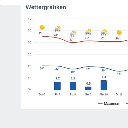
Wettergrafiken
40
35
33°
32°
31°
30°
30°
30°
30
25
20
20°
20°
20°
19°
19°
18°
1.4
15
1.2
1.2
0.5
°C
Do
6
Fr
7
Sa
8
So
9
Mo
10
Di
11
Maximum