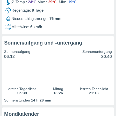
Ø Temp.:
24°C
Max.:
29°C
Min:
19°C
ntwicklung
serung der
Regentage:
9
Tage
g
Niederschlagsmenge:
76 mm
 Daten zur
Mittelwind:
6 km/h
n Inhalten.
ten und
Sonnenaufgang und -untergang
ion durch
on
Sonnenaufgang
Sonnenuntergang
,
06:12
20:40
erte
d Inhalte,
on
ung und der
ce von
erstes Tageslicht
Mittag
letztes Tageslicht
nforschung
05:39
13:26
21:13
icklung
serung von
Sonnenstunden
14 h 29 min
.
sere 1199
Mondkalender