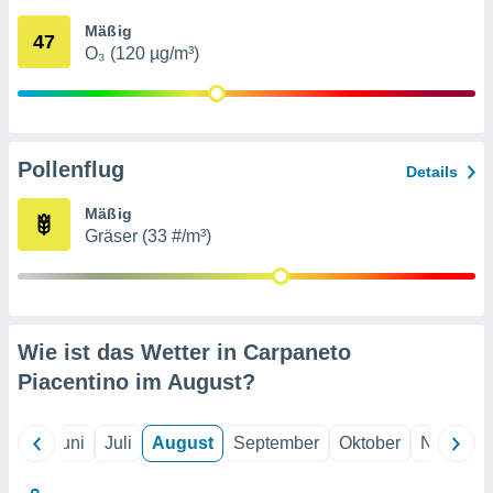
von
Mäßig
47
erte
O₃ (120 µg/m³)
verwendung
n zur
erter
rstellung
Pollenflug
n zur
Details
ierung von
verwendung
Mäßig
n zur
Gräser (33 #/m³)
erter
essung der
ung,
er
Wie ist das Wetter in Carpaneto
ce von
analyse von
Piacentino im
August
?
n durch
 oder
onen von
Mai
Juni
Juli
August
September
Oktober
Novembe
nen