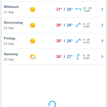
Mittwoch
10
-
28
37°
/
25°
km/h
12. Aug
IV,
kie-
Donnerstag
9
-
27
38°
/
26°
km/h
13. Aug
er
it der
Freitag
9
-
29
38°
/
26°
n von
km/h
14. Aug
cht
den sind,
Samstag
9
-
30
 weiterhin
38°
/
27°
km/h
15. Aug
 Website
t
 indem Sie
ieren. In
l werden
über
, dass wir
s
, die für die
auf der
twendig