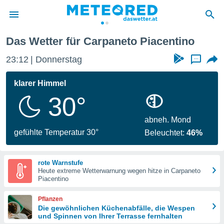
Das Wetter für Carpaneto Piacentino
politik
23:12
Donnerstag
...
von
at) wurde
klarer Himmel
uten
30°
m
llen, dass
estellten
abneh. Mond
nen von
gefühlte Temperatur 30°
Beleuchtet:
46%
tät sind.
 diese
er die
rote Warnstufe
Optionen
Heute extreme Wetterwarnung wegen hitze in Carpaneto
Piacentino
 cookies
Pflanzen
s adgang
Die gewöhnlichen Küchenabfälle, die Wespen
und Spinnen von Ihrer Terrasse fernhalten
gitale