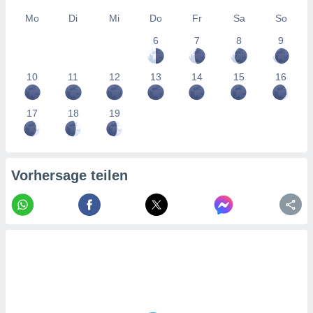
tner
Mo
Di
Mi
Do
Fr
Sa
So
6
7
8
9
10
11
12
13
14
15
16
17
18
19
Vorhersage teilen