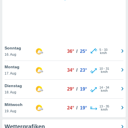
keine
r
analyse
nzeige von
der
erten
erwenden,
 nicht
Sonntag
5
-
33
36°
/
25°
erte
km/h
16. Aug
ehen
e können
Montag
10
-
31
ation von
34°
/
23°
km/h
17. Aug
lehnen und
s
t auf
Dienstag
14
-
34
29°
/
19°
site
km/h
18. Aug
 indem Sie
altfläche
Mittwoch
13
-
35
 klicken.
24°
/
19°
km/h
19. Aug
Zustimmung
wir und
Wettergrafiken
tner