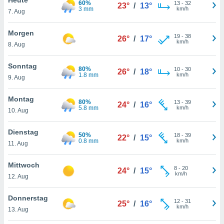
60%
okies oder
13
-
32
23°
/
13°
3 mm
km/h
7. Aug
 Partner
e es uns
n, das
Morgen
19
-
38
26°
/
17°
uf der
km/h
8. Aug
 verfolgen
lysieren
Sonntag
80%
10
-
30
26°
/
18°
1.8 mm
km/h
9. Aug
s Profil zu
um Ihnen
ierende
Montag
80%
13
-
39
24°
/
16°
nd
5.8 mm
km/h
10. Aug
erte Inhalte
. Weitere
Dienstag
50%
18
-
39
nen finden
22°
/
15°
0.8 mm
km/h
11. Aug
rer
tlinie
. Sie
Mittwoch
e
8
-
20
24°
/
15°
km/h
 jederzeit
12. Aug
, indem Sie
altfläche
Donnerstag
12
-
31
stellungen
25°
/
16°
km/h
13. Aug
n Rand
bsite