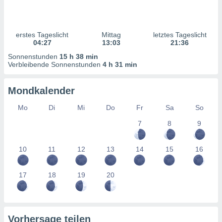
ntwicklung
serung der
g
erstes Tageslicht
Mittag
letztes Tageslicht
 Daten zur
04:27
13:03
21:36
n Inhalten.
Sonnenstunden
15 h 38 min
Verbleibende Sonnenstunden
4 h 31 min
ten und
ion durch
Mondkalender
on
,
Mo
Di
Mi
Do
Fr
Sa
So
erte
7
8
9
d Inhalte,
on
ung und der
10
11
12
13
14
15
16
ce von
nforschung
17
18
19
20
icklung
serung von
.
sere 1199
Vorhersage teilen