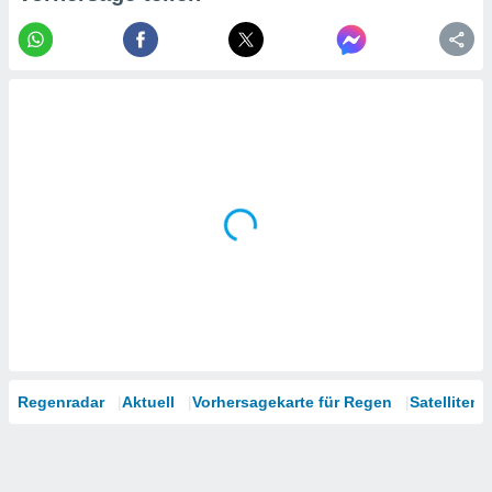
tner
Regenradar
Aktuell
Vorhersagekarte für Regen
Satelliten