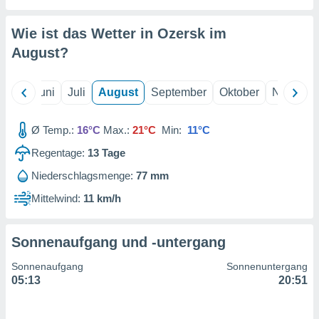
von
erte
Wie ist das Wetter in Ozersk im
verwendung
August
?
n zur
erter
Mai
Juni
Juli
August
September
Oktober
Novembe
rstellung
n zur
ierung von
Ø Temp.:
16°C
Max.:
21°C
Min:
11°C
verwendung
n zur
Regentage:
13
Tage
Niederschlagsmenge:
77 mm
erter
essung der
Mittelwind:
11 km/h
ung,
er
ce von
Sonnenaufgang und -untergang
analyse von
n durch
Sonnenaufgang
Sonnenuntergang
 oder
05:13
20:51
onen von
nen