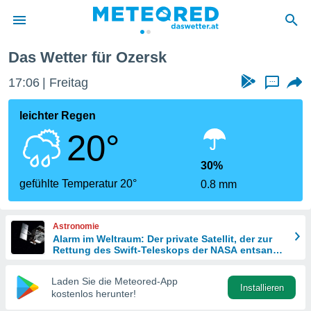
Das Wetter für Ozersk
politik
17:06
Freitag
...
von
at) wurde
leichter Regen
uten
20°
m
llen, dass
estellten
30%
nen von
gefühlte Temperatur 20°
0.8 mm
tät sind.
 diese
er die
Astronomie
Optionen
Alarm im Weltraum: Der private Satellit, der zur
Rettung des Swift-Teleskops der NASA entsandt
wurde
 cookies
Laden Sie die Meteored-App
s adgang
Installieren
kostenlos herunter!
gitale