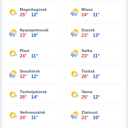
Magnitogorsk
Miass
25°
12°
24°
11°
Nyazepetrovsk
Ozersk
23°
10°
23°
13°
Plast
Satka
24°
11°
23°
11°
Snezhinsk
Troitsk
22°
12°
26°
12°
Tscheljabinsk
Varna
26°
14°
25°
12°
Verhneuralsk
Zlatoust
24°
11°
22°
10°