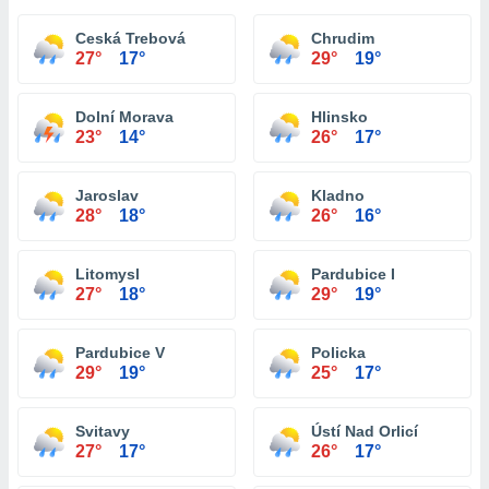
Ceská Trebová
Chrudim
27°
17°
29°
19°
Dolní Morava
Hlinsko
23°
14°
26°
17°
Jaroslav
Kladno
28°
18°
26°
16°
Litomysl
Pardubice I
27°
18°
29°
19°
Pardubice V
Policka
29°
19°
25°
17°
Svitavy
Ústí Nad Orlicí
27°
17°
26°
17°