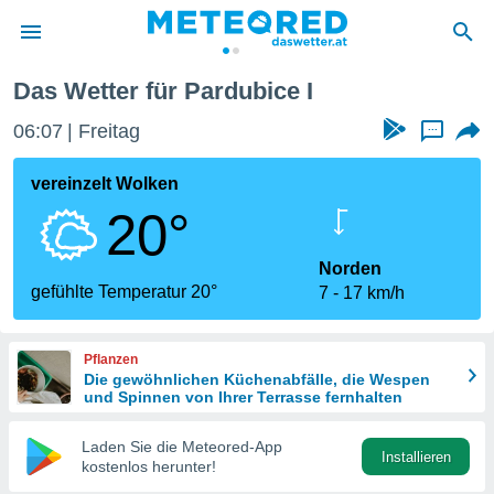
e I
Das Wetter für Pardubice I
politik
06:07
Freitag
...
von
at) wurde
vereinzelt Wolken
uten
20°
m
llen, dass
estellten
Norden
nen von
gefühlte Temperatur 20°
7
17 km/h
tät sind.
 diese
er die
Pflanzen
Optionen
Die gewöhnlichen Küchenabfälle, die Wespen
und Spinnen von Ihrer Terrasse fernhalten
 cookies
Laden Sie die Meteored-App
s adgang
Installieren
kostenlos herunter!
gitale