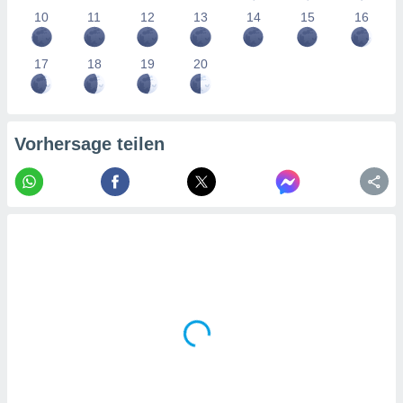
tner
10
11
12
13
14
15
16
17
18
19
20
Vorhersage teilen