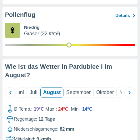
von
erte
Pollenflug
Details
verwendung
n zur
Niedrig
Gräser (22 #/m³)
erter
rstellung
n zur
ierung von
verwendung
Wie ist das Wetter in Pardubice I im
n zur
August
?
erter
essung der
ung,
Mai
Juni
Juli
August
September
Oktober
Novembe
er
ce von
analyse von
Ø Temp.:
19°C
Max.:
24°C
Min:
14°C
n durch
Regentage:
12
Tage
 oder
onen von
Niederschlagsmenge:
82 mm
nen
Mittelwind:
9 km/h