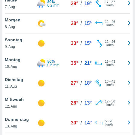
80%
okies oder
17
-
37
29°
/
19°
0.2 mm
km/h
7. Aug
 Partner
e es uns
n, das
Morgen
12
-
26
28°
/
15°
uf der
km/h
8. Aug
 verfolgen
lysieren
Sonntag
12
-
26
33°
/
15°
km/h
9. Aug
s Profil zu
um Ihnen
ierende
Montag
50%
16
-
43
35°
/
21°
nd
0.6 mm
km/h
10. Aug
erte Inhalte
. Weitere
Dienstag
18
-
41
nen finden
27°
/
18°
km/h
11. Aug
rer
tlinie
. Sie
Mittwoch
e
12
-
30
26°
/
13°
km/h
 jederzeit
12. Aug
, indem Sie
altfläche
Donnerstag
5
-
28
stellungen
30°
/
14°
km/h
13. Aug
n Rand
bsite