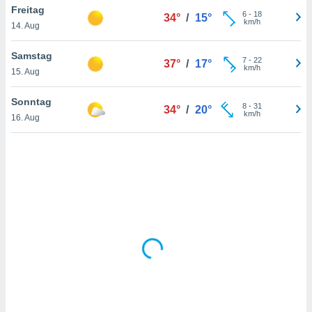
Freitag
6
-
18
34°
/
15°
km/h
14. Aug
IV,
Samstag
7
-
22
37°
/
17°
kie-
km/h
15. Aug
er
Sonntag
8
-
31
34°
/
20°
it der
km/h
16. Aug
n von
cht
den sind,
 weiterhin
 Website
t
 indem Sie
ieren. In
l werden
über
, dass wir
s
, die für die
auf der
twendig