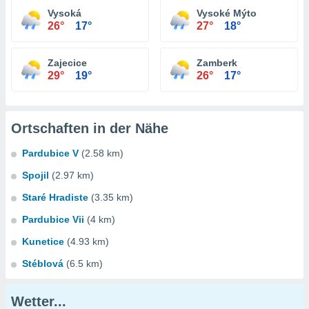
Vysoká
Vysoké Mýto
26°
17°
27°
18°
Zajecice
Zamberk
29°
19°
26°
17°
Ortschaften in der Nähe
Pardubice V
(2.58 km)
Spojil
(2.97 km)
Staré Hradiste
(3.35 km)
Pardubice Vii
(4 km)
Kunetice
(4.93 km)
Stéblová
(6.5 km)
Wetter...