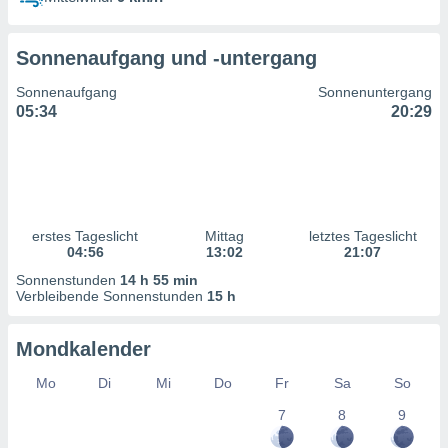
ntwicklung
serung der
Sonnenaufgang und -untergang
g
 Daten zur
Sonnenaufgang
Sonnenuntergang
n Inhalten.
05:34
20:29
ten und
ion durch
on
,
erte
erstes Tageslicht
Mittag
letztes Tageslicht
d Inhalte,
04:56
13:02
21:07
on
Sonnenstunden
14 h 55 min
ung und der
Verbleibende Sonnenstunden
15 h
ce von
nforschung
Mondkalender
icklung
serung von
Mo
Di
Mi
Do
Fr
Sa
So
.
7
8
9
sere 1199