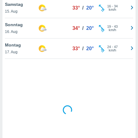
Samstag
16
-
34
33°
/
20°
km/h
15. Aug
IV,
Sonntag
19
-
43
34°
/
20°
kie-
km/h
16. Aug
er
Montag
24
-
47
33°
/
20°
it der
km/h
17. Aug
n von
cht
den sind,
 weiterhin
 Website
t
 indem Sie
ieren. In
l werden
über
, dass wir
s
, die für die
auf der
twendig