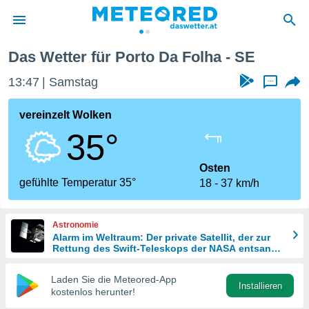
Das Wetter für Porto Da Folha - SE
politik
13:47
Samstag
...
von
at) wurde
vereinzelt Wolken
uten
35°
m
llen, dass
estellten
Osten
nen von
gefühlte Temperatur 35°
18
37 km/h
tät sind.
 diese
er die
Astronomie
Optionen
Alarm im Weltraum: Der private Satellit, der zur
Rettung des Swift-Teleskops der NASA entsandt
wurde
 cookies
Laden Sie die Meteored-App
s adgang
Installieren
kostenlos herunter!
gitale