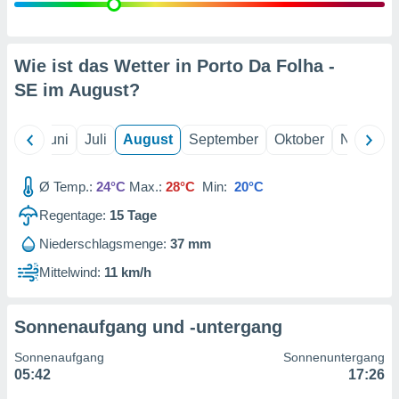
von
erte
verwendung
Wie ist das Wetter in Porto Da Folha -
n zur
SE im
August
?
erter
rstellung
n zur
Mai
Juni
Juli
August
September
Oktober
Novembe
ierung von
verwendung
Ø Temp.:
24°C
Max.:
28°C
Min:
20°C
n zur
Regentage:
15
Tage
erter
essung der
Niederschlagsmenge:
37 mm
ung,
Mittelwind:
11 km/h
er
ce von
analyse von
n durch
Sonnenaufgang und -untergang
 oder
onen von
Sonnenaufgang
Sonnenuntergang
05:42
17:26
nen