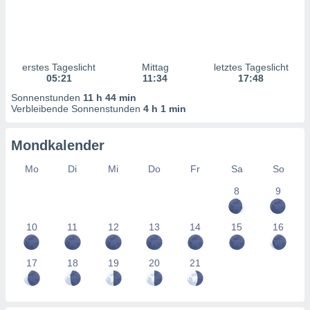
ntwicklung
serung der
g
 Daten zur
erstes Tageslicht
Mittag
letztes Tageslicht
n Inhalten.
05:21
11:34
17:48
Sonnenstunden
11 h 44 min
ten und
Verbleibende Sonnenstunden
4 h 1 min
ion durch
on
Mondkalender
,
erte
Mo
Di
Mi
Do
Fr
Sa
So
d Inhalte,
on
8
9
ung und der
ce von
10
11
12
13
14
15
16
nforschung
icklung
17
18
19
20
21
serung von
.
sere 1199