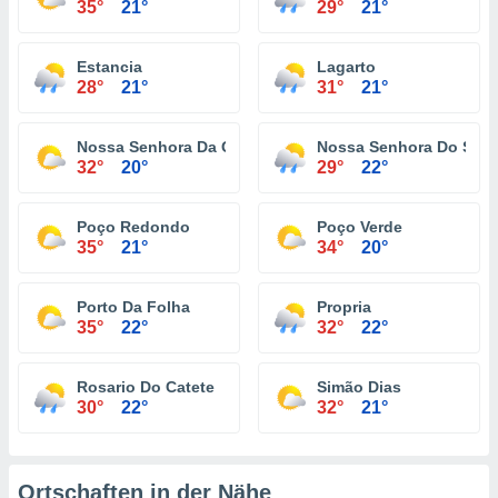
35°
21°
29°
21°
Estancia
Lagarto
28°
21°
31°
21°
Nossa Senhora Da Glória
Nossa Senhora Do Soco
32°
20°
29°
22°
Poço Redondo
Poço Verde
35°
21°
34°
20°
Porto Da Folha
Propria
35°
22°
32°
22°
Rosario Do Catete
Simão Dias
30°
22°
32°
21°
Ortschaften in der Nähe