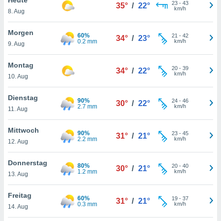
okies oder
23
-
43
35°
/
22°
km/h
8. Aug
 Partner
e es uns
n, das
Morgen
60%
21
-
42
34°
/
23°
uf der
0.2 mm
km/h
9. Aug
 verfolgen
lysieren
Montag
20
-
39
34°
/
22°
km/h
10. Aug
s Profil zu
um Ihnen
ierende
Dienstag
90%
24
-
46
30°
/
22°
nd
2.7 mm
km/h
11. Aug
erte Inhalte
. Weitere
Mittwoch
90%
23
-
45
nen finden
31°
/
21°
2.2 mm
km/h
12. Aug
rer
tlinie
. Sie
Donnerstag
e
80%
20
-
40
30°
/
21°
1.2 mm
km/h
 jederzeit
13. Aug
, indem Sie
altfläche
Freitag
60%
19
-
37
stellungen
31°
/
21°
0.3 mm
km/h
14. Aug
n Rand
bsite