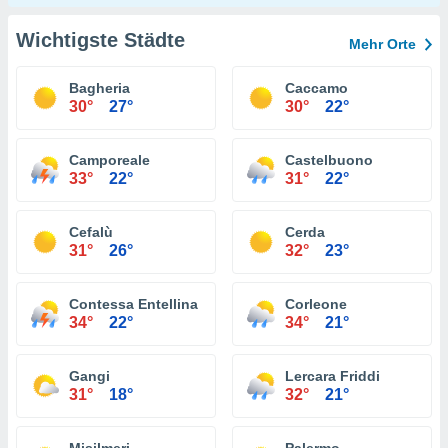
Wichtigste Städte
Mehr Orte
Bagheria
Caccamo
30°
27°
30°
22°
Camporeale
Castelbuono
33°
22°
31°
22°
Cefalù
Cerda
31°
26°
32°
23°
Contessa Entellina
Corleone
34°
22°
34°
21°
Gangi
Lercara Friddi
31°
18°
32°
21°