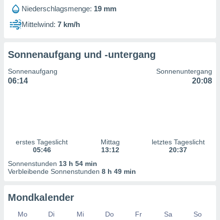
ntwicklung
Niederschlagsmenge:
19 mm
serung der
Mittelwind:
7 km/h
g
 Daten zur
n Inhalten.
Sonnenaufgang und -untergang
Sonnenaufgang
Sonnenuntergang
ten und
06:14
20:08
ion durch
on
,
erte
d Inhalte,
on
ung und der
erstes Tageslicht
Mittag
letztes Tageslicht
05:46
13:12
20:37
ce von
Sonnenstunden
13 h 54 min
nforschung
Verbleibende Sonnenstunden
8 h 49 min
icklung
serung von
Mondkalender
.
sere 1199
Mo
Di
Mi
Do
Fr
Sa
So