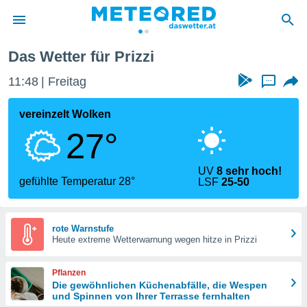
Das Wetter für Prizzi
politik
11:48
Freitag
...
von
at) wurde
vereinzelt Wolken
uten
27°
m
llen, dass
estellten
UV
8 sehr hoch!
nen von
gefühlte Temperatur 28°
LSF
25-50
tät sind.
 diese
er die
Optionen
rote Warnstufe
Heute extreme Wetterwarnung wegen hitze in Prizzi
 cookies
Pflanzen
s adgang
Die gewöhnlichen Küchenabfälle, die Wespen
und Spinnen von Ihrer Terrasse fernhalten
gitale