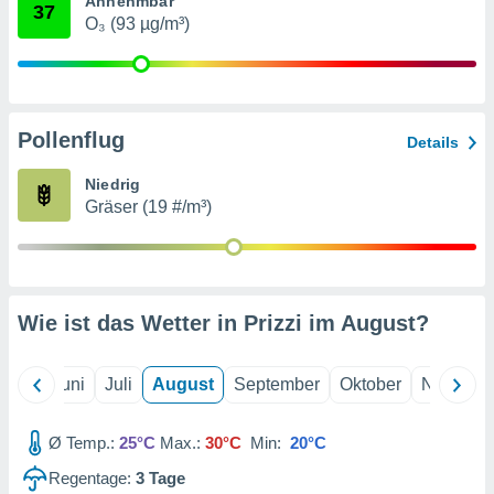
Annehmbar
von
37
O₃ (93 µg/m³)
erte
verwendung
n zur
erter
Pollenflug
Details
rstellung
n zur
Niedrig
ierung von
Gräser (19 #/m³)
verwendung
n zur
erter
essung der
ung,
Wie ist das Wetter in Prizzi im
August
?
er
ce von
analyse von
Mai
Juni
Juli
August
September
Oktober
Novembe
n durch
 oder
onen von
Ø Temp.:
25°C
Max.:
30°C
Min:
20°C
Regentage:
3
Tage
nen