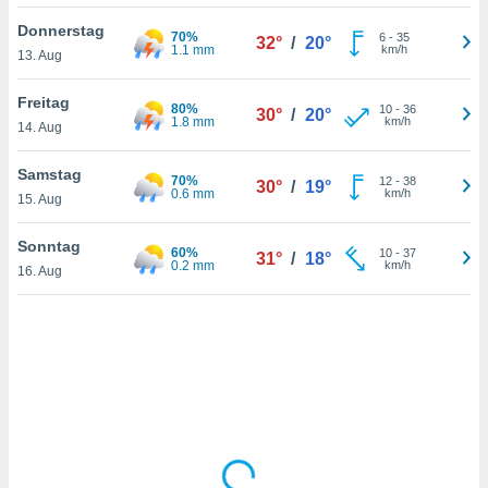
Donnerstag
70%
6
-
35
32°
/
20°
1.1 mm
km/h
13. Aug
IV,
kie-
Freitag
80%
10
-
36
30°
/
20°
1.8 mm
km/h
14. Aug
er
it der
Samstag
70%
12
-
38
30°
/
19°
n von
0.6 mm
km/h
15. Aug
cht
den sind,
Sonntag
60%
10
-
37
 weiterhin
31°
/
18°
0.2 mm
km/h
16. Aug
 Website
t
 indem Sie
ieren. In
l werden
über
, dass wir
s
, die für die
auf der
twendig