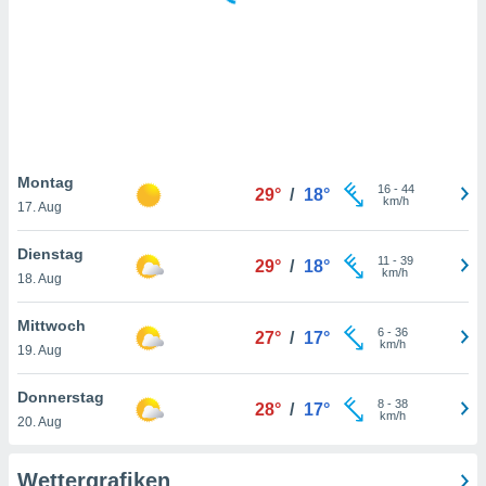
keine
r
analyse
nzeige von
der
erten
erwenden,
 nicht
Montag
16
-
44
29°
/
18°
erte
km/h
17. Aug
ehen
e können
Dienstag
11
-
39
ation von
29°
/
18°
km/h
18. Aug
lehnen und
s
t auf
Mittwoch
6
-
36
27°
/
17°
site
km/h
19. Aug
 indem Sie
altfläche
Donnerstag
8
-
38
 klicken.
28°
/
17°
km/h
20. Aug
Zustimmung
wir und
Wettergrafiken
tner