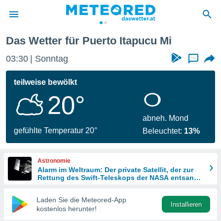
u Mi
Das Wetter für Puerto Itapucu Mi
politik
03:30
Sonntag
...
von
at) wurde
teilweise bewölkt
uten
20°
m
llen, dass
estellten
abneh. Mond
nen von
gefühlte Temperatur 20°
Beleuchtet:
13%
tät sind.
 diese
er die
Astronomie
Optionen
Alarm im Weltraum: Der private Satellit, der zur
Rettung des Swift-Teleskops der NASA entsandt
wurde
 cookies
Laden Sie die Meteored-App
s adgang
Installieren
kostenlos herunter!
gitale