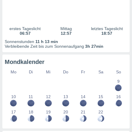
ntwicklung
serung der
g
 Daten zur
erstes Tageslicht
Mittag
letztes Tageslicht
n Inhalten.
06:57
12:57
18:57
Sonnenstunden
11 h 13 min
ten und
Verbleibende Zeit bis zum Sonnenaufgang
3h 27min
ion durch
on
Mondkalender
,
erte
Mo
Di
Mi
Do
Fr
Sa
So
d Inhalte,
on
9
ung und der
ce von
10
11
12
13
14
15
16
nforschung
icklung
17
18
19
20
21
22
serung von
.
sere 1199