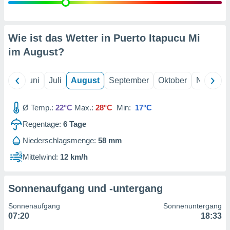
von
erte
verwendung
Wie ist das Wetter in Puerto Itapucu Mi
n zur
im
August
?
erter
rstellung
n zur
Mai
Juni
Juli
August
September
Oktober
Novembe
ierung von
verwendung
Ø Temp.:
22°C
Max.:
28°C
Min:
17°C
n zur
Regentage:
6
Tage
erter
essung der
Niederschlagsmenge:
58 mm
ung,
Mittelwind:
12 km/h
er
ce von
analyse von
n durch
Sonnenaufgang und -untergang
 oder
onen von
Sonnenaufgang
Sonnenuntergang
07:20
18:33
nen