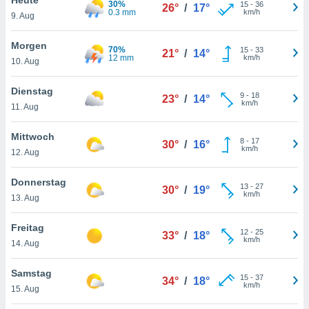
30%
okies oder
15
-
36
26°
/
17°
0.3 mm
km/h
9. Aug
 Partner
e es uns
n, das
Morgen
70%
15
-
33
21°
/
14°
uf der
12 mm
km/h
10. Aug
 verfolgen
lysieren
Dienstag
9
-
18
23°
/
14°
km/h
11. Aug
s Profil zu
um Ihnen
ierende
Mittwoch
8
-
17
30°
/
16°
nd
km/h
12. Aug
erte Inhalte
. Weitere
Donnerstag
13
-
27
nen finden
30°
/
19°
km/h
13. Aug
rer
tlinie
. Sie
Freitag
e
12
-
25
33°
/
18°
km/h
 jederzeit
14. Aug
, indem Sie
altfläche
Samstag
15
-
37
stellungen
34°
/
18°
km/h
15. Aug
n Rand
bsite