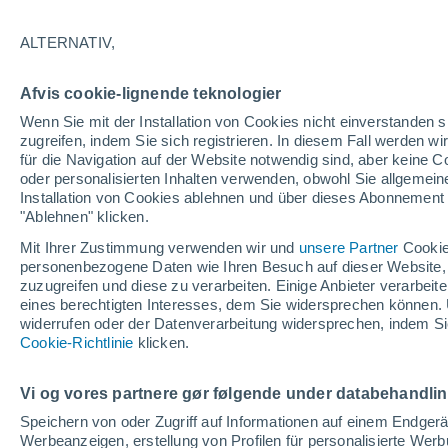
28°
ALTERNATIV,
abneh. Mo
Afvis cookie-lignende teknologier
Beleuchtet
gefühlte Temperatur 31°
Wenn Sie mit der Installation von Cookies nicht einverstanden s
zugreifen, indem Sie sich registrieren. In diesem Fall werden wir
für die Navigation auf der Website notwendig sind, aber keine
oder personalisierten Inhalten verwenden, obwohl Sie allgemein
Astronomie
Installation von Cookies ablehnen und über dieses Abonnement a
Alarm im Weltraum: Der private Satellit, der z
Rettung des Swift-Teleskops der NASA entsan
"Ablehnen" klicken.
wurde
Mit Ihrer Zustimmung verwenden wir und
unsere Partner
Cookie
Wetter 1 - 7 Tage
Aktuell
Vorhersagekarte für die 
personenbezogene Daten wie Ihren Besuch auf dieser Website,
zuzugreifen und diese zu verarbeiten. Einige Anbieter verarbe
eines berechtigten Interesses, dem Sie widersprechen können. 
widerrufen oder der Datenverarbeitung widersprechen, indem Sie
Morgen
Sonntag
Cookie-Richtlinie
Heute
klicken.
8. Aug
9. Aug
7. Aug
Vi og vores partnere gør følgende under databehandli
Speichern von oder Zugriff auf Informationen auf einem Endger
Werbeanzeigen, erstellung von Profilen für personalisierte Wer
40%