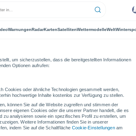
ideo
Warnungen
Radar
Karten
Satelliten
Wettermodelle
Welt
Winterspo
ellt, um sicherzustellen, dass die bereitgestellten Informationen
genden Optionen aufrufen:
andino
durch Cookies oder ähnliche Technologien gesammelt werden,
erhin hochwertige Inhalte kostenlos zur Verfügung zu stellen.
Sandino
cken, können Sie auf die Website zugreifen und stimmen der
unsere eigenen Cookies oder die unserer Partner handelt, die es
...
 zu analysieren sowie ein spezifisches Profil zu erstellen, um
zuzeigen. Weitere Informationen finden Sie in unserer
Stündlich
fen, indem Sie auf die Schaltfläche
Cookie-Einstellungen
am
Bewölkte Abschnitte in den
nächsten Stunden