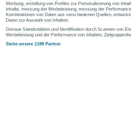
0.3 mm
Werbung, erstellung von Profilen zur Personalisierung von Inhal
Inhalte, messung der Werbeleistung, messung der Performance v
34°
/
27°
37°
/
26°
35°
/
27°
Kombinationen von Daten aus verschiedenen Quellen, entwickl
Daten zur Auswahl von Inhalten.
27
-
50
km/h
27
-
49
km/h
29
32
-
57
km/h
Genaue Standortdaten und Identifikation durch Scannen von En
Werbeleistung und der Performance von Inhalten, Zielgruppen
Siehe unsere 1199 Partner
Das Wetter für Puerto Sandino Heute
teilweise bewöl
31°
17:00
gefühlte T.
35°
vereinzelt Wolk
30°
18:00
gefühlte T.
34°
vereinzelt Wolk
29°
19:00
gefühlte T.
33°
vereinzelt Wolk
29°
20:00
gefühlte T.
33°