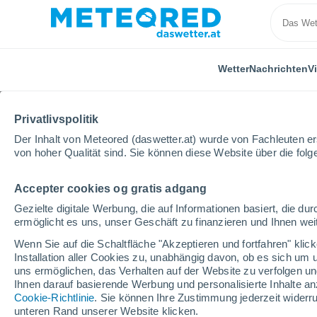
Wetter
Nachrichten
V
Privatlivspolitik
Der Inhalt von Meteored (daswetter.at) wurde von Fachleuten erst
von hoher Qualität sind. Sie können diese Website über die fol
Accepter cookies og gratis adgang
Home
Nicaragua
Departamento León
Puerto S
Gezielte digitale Werbung, die auf Informationen basiert, die 
ermöglicht es uns, unser Geschäft zu finanzieren und Ihnen weit
Das Wetter für Puerto 
Wenn Sie auf die Schaltfläche "Akzeptieren und fortfahren" kli
Installation aller Cookies zu, unabhängig davon, ob es sich um 
22:07
Freitag
uns ermöglichen, das Verhalten auf der Website zu verfolgen und
Ihnen darauf basierende Werbung und personalisierte Inhalte an
Cookie-Richtlinie
. Sie können Ihre Zustimmung jederzeit widerru
vereinzelt Wolken
unteren Rand unserer Website klicken.