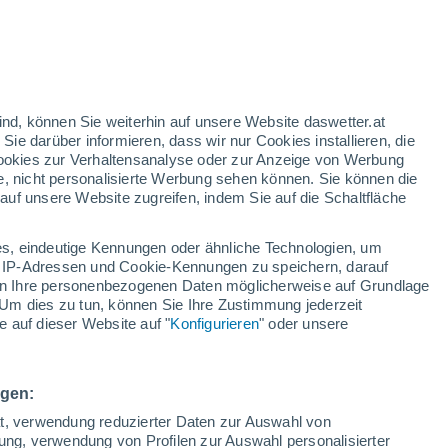
nd
:
31%
ind, können Sie weiterhin auf unsere Website daswetter.at
 Sie darüber informieren, dass wir nur Cookies installieren, die
 Cookies zur Verhaltensanalyse oder zur Anzeige von Werbung
e, nicht personalisierte Werbung sehen können. Sie können die
uf unsere Website zugreifen, indem Sie auf die Schaltfläche
ur
dt
s, eindeutige Kennungen oder ähnliche Technologien, um
Bewölkung
Regenradar
Satelliten
Wettermodelle
 IP-Adressen und Cookie-Kennungen zu speichern, darauf
iten Ihre personenbezogenen Daten möglicherweise auf Grundlage
Um dies zu tun, können Sie Ihre Zustimmung jederzeit
 auf dieser Website auf "
Konfigurieren
" oder unsere
Montag
Dienstag
Mittwoch
Donnerstag
10. Aug
11. Aug
12. Aug
13. Aug
ngen:
ät, verwendung reduzierter Daten zur Auswahl von
bung, verwendung von Profilen zur Auswahl personalisierter
90%
60%
40%