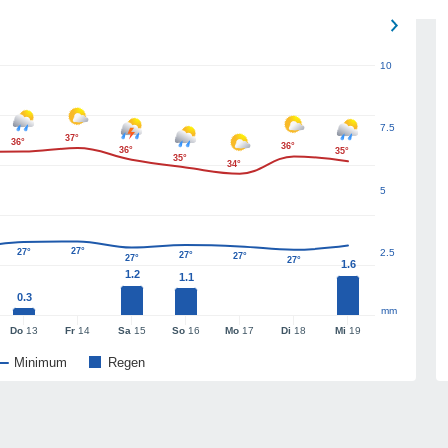
10
7.5
37°
36°
36°
36°
35°
35°
34°
5
27°
27°
2.5
27°
27°
27°
27°
1.6
1.2
1.1
0.3
mm
Do
13
Fr
14
Sa
15
So
16
Mo
17
Di
18
Mi
19
Minimum
Regen