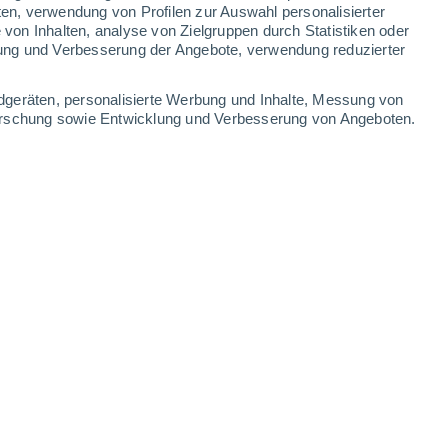
1.9 mm
0.6 mm
0.3 mm
ten, verwendung von Profilen zur Auswahl personalisierter
on Inhalten, analyse von Zielgruppen durch Statistiken oder
36°
/
27°
36°
/
27°
36°
/
27°
36°
/
27°
ung und Verbesserung der Angebote, verwendung reduzierter
-
52
km/h
25
-
49
km/h
24
-
47
km/h
22
-
45
km/h
dgeräten, personalisierte Werbung und Inhalte, Messung von
forschung sowie Entwicklung und Verbesserung von Angeboten.
, 7. August
kt
Osten
0 niedrig
25
-
43 km/h
LSF:
nein
en
Osten
0 niedrig
20
-
44 km/h
LSF:
nein
en
Osten
0 niedrig
21
-
34 km/h
LSF:
nein
en
Osten
0 niedrig
20
-
35 km/h
LSF:
nein