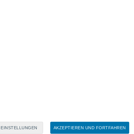
Mondkalender
Mo
Di
Mi
Do
Fr
Sa
So
7
8
9
10
11
12
13
14
15
16
17
18
19
20
EINSTELLUNGEN
AKZEPTIEREN UND FORTFAHREN