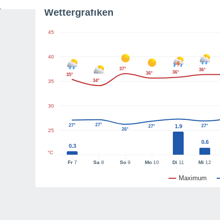
Wettergrafiken
45
40
37°
36°
36°
36°
35°
34°
35
30
27°
27°
1.9
27°
27°
26°
25
0.6
0.3
°C
Fr
7
Sa
8
So
9
Mo
10
Di
11
Mi
12
Maximum