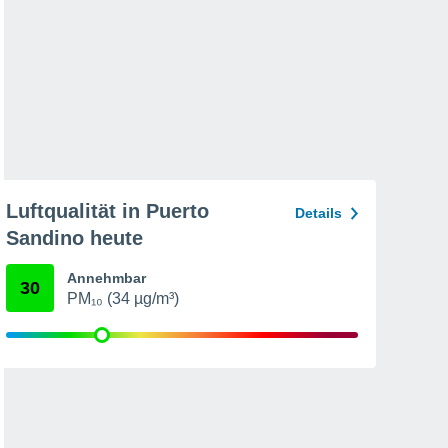
Luftqualität in Puerto
Details
Sandino heute
Annehmbar
30
PM₁₀ (34 µg/m³)