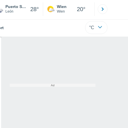
Puerto Sandino
Wien
Innsbruck
28°
20°
León
Wien
Tirol
°C
rt