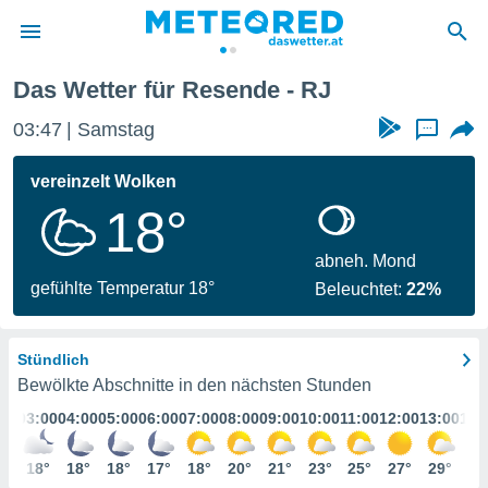
Das Wetter für Resende - RJ
politik
03:47
Samstag
...
von
at) wurde
vereinzelt Wolken
uten
18°
m
llen, dass
estellten
abneh. Mond
nen von
gefühlte Temperatur 18°
Beleuchtet:
22%
tät sind.
 diese
er die
Stündlich
Optionen
Bewölkte Abschnitte in den nächsten Stunden
:00
03:00
04:00
05:00
06:00
07:00
08:00
09:00
10:00
11:00
12:00
13:00
14:
 cookies
s adgang
9°
18°
18°
18°
17°
18°
20°
21°
23°
25°
27°
29°
29
gitale