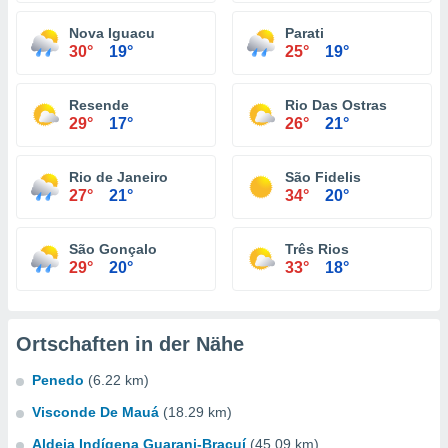
Nova Iguacu
Parati
30°
19°
25°
19°
Resende
Rio Das Ostras
29°
17°
26°
21°
Rio de Janeiro
São Fidelis
27°
21°
34°
20°
São Gonçalo
Três Rios
29°
20°
33°
18°
Ortschaften in der Nähe
Penedo
(6.22 km)
Visconde De Mauá
(18.29 km)
Aldeia Indígena Guarani-Bracuí
(45.09 km)