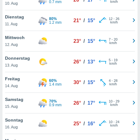
0.7 mm
km/h
okies oder
10. Aug
 Partner
e es uns
Dienstag
80%
12
-
26
n, das
21°
/
15°
1.2 mm
km/h
11. Aug
uf der
 verfolgen
Mittwoch
lysieren
7
-
20
23°
/
15°
km/h
12. Aug
s Profil zu
um Ihnen
Donnerstag
5
-
19
26°
/
13°
ierende
km/h
13. Aug
nd
erte Inhalte
Freitag
. Weitere
60%
4
-
28
30°
/
15°
1.4 mm
km/h
nen finden
14. Aug
rer
tlinie
. Sie
Samstag
70%
10
-
29
26°
/
17°
e
0.9 mm
km/h
15. Aug
 jederzeit
, indem Sie
Sonntag
altfläche
10
-
24
25°
/
16°
km/h
stellungen
16. Aug
n Rand
bsite