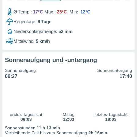
von
Ø Temp.:
17°C
Max.:
23°C
Min:
12°C
erte
verwendung
Regentage:
9
Tage
n zur
Niederschlagsmenge:
52 mm
erter
Mittelwind:
5 km/h
rstellung
n zur
ierung von
verwendung
Sonnenaufgang und -untergang
n zur
Sonnenaufgang
Sonnenuntergang
erter
06:27
17:40
essung der
ung,
er
ce von
analyse von
n durch
erstes Tageslicht
Mittag
letztes Tageslicht
 oder
06:03
12:03
18:03
onen von
Sonnenstunden
11 h 13 min
Verbleibende Zeit bis zum Sonnenaufgang
2h 16min
nen