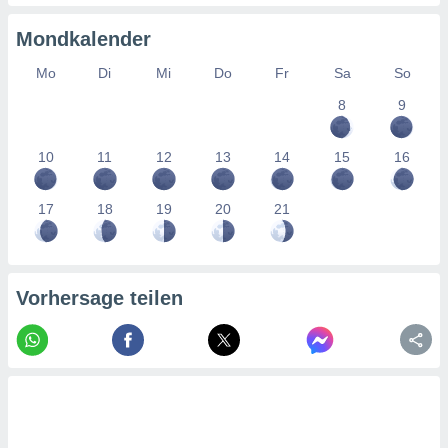
ntwicklung
serung der
Mondkalender
g
Mo
Di
Mi
Do
Fr
Sa
So
 Daten zur
n Inhalten.
8
9
ten und
10
11
12
13
14
15
16
ion durch
on
17
18
19
20
21
,
erte
d Inhalte,
on
ung und der
Vorhersage teilen
ce von
nforschung
icklung
serung von
.
sere 1199