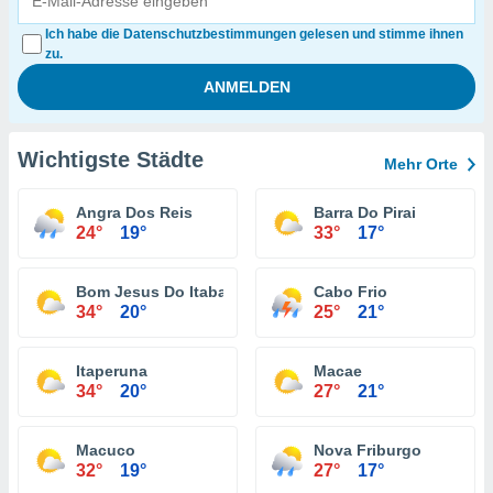
Ich habe die Datenschutzbestimmungen gelesen und stimme ihnen
zu.
Wichtigste Städte
Mehr Orte
Angra Dos Reis
Barra Do Pirai
24°
19°
33°
17°
Bom Jesus Do Itabapoana
Cabo Frio
34°
20°
25°
21°
Itaperuna
Macae
34°
20°
27°
21°
Macuco
Nova Friburgo
32°
19°
27°
17°