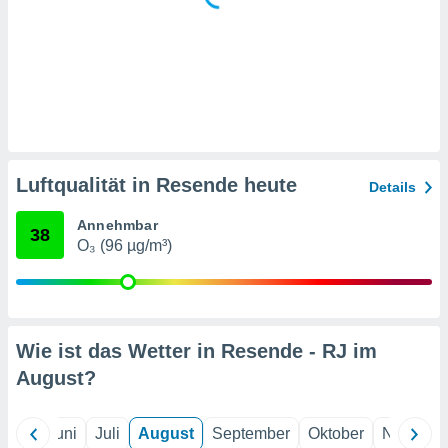
 jederzeit
oder der
beitung
hen, indem
ser
f "
en
" oder
tlinie
Luftqualität in Resende heute
Details
es
Annehmbar
gør
38
O₃ (96 µg/m³)
 under
ndlingen:
von oder
nen auf
Wie ist das Wetter in Resende - RJ im
erät,
g
August
?
 Daten zur
on
igen,
Mai
Juni
Juli
August
September
Oktober
Novembe