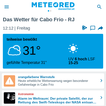
Das Wetter für Cabo Frio - RJ
politik
12:12
Freitag
...
von
at) wurde
teilweise bewölkt
uten
31°
m
llen, dass
estellten
UV
6 hoch
LSF
nen von
gefühlte Temperatur 31°
15-25
tät sind.
 diese
er die
orangefarbene Warnstufe
Optionen
Heute erhebliche Wetterwarnung wegen besonderer
Gefahrenlage in Cabo Frio
 cookies
Astronomie
s adgang
Alarm im Weltraum: Der private Satellit, der zur
Rettung des Swift-Teleskops der NASA entsandt
gitale