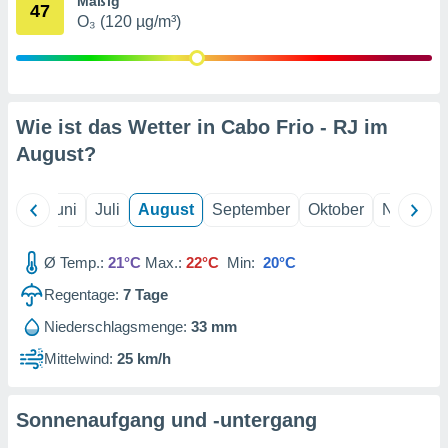
Mäßig
von
47
O₃ (120 µg/m³)
erte
verwendung
n zur
erter
Wie ist das Wetter in Cabo Frio - RJ im
rstellung
August
?
n zur
ierung von
verwendung
Mai
Juni
Juli
August
September
Oktober
Novembe
n zur
erter
Ø Temp.:
21°C
Max.:
22°C
Min:
20°C
essung der
ung,
Regentage:
7
Tage
er
ce von
Niederschlagsmenge:
33 mm
analyse von
Mittelwind:
25 km/h
n durch
 oder
onen von
Sonnenaufgang und -untergang
nen