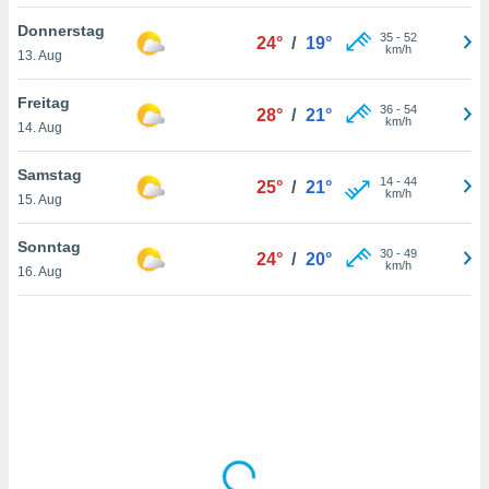
Donnerstag
35
-
52
24°
/
19°
km/h
13. Aug
IV,
kie-
Freitag
36
-
54
28°
/
21°
km/h
14. Aug
er
it der
Samstag
14
-
44
25°
/
21°
n von
km/h
15. Aug
cht
den sind,
Sonntag
30
-
49
 weiterhin
24°
/
20°
km/h
16. Aug
 Website
t
 indem Sie
ieren. In
l werden
über
, dass wir
s
, die für die
auf der
twendig