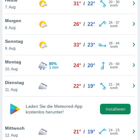
okies oder
20
-
30
31°
/
22°
km/h
7. Aug
 Partner
e es uns
n, das
Morgen
26
-
37
26°
/
22°
uf der
km/h
8. Aug
 verfolgen
lysieren
Sonntag
28
-
44
33°
/
23°
km/h
9. Aug
s Profil zu
um Ihnen
ierende
Montag
80%
25
-
40
24°
/
20°
nd
1 mm
km/h
10. Aug
erte Inhalte
. Weitere
Dienstag
21
-
34
nen finden
22°
/
19°
km/h
11. Aug
rer
tlinie
. Sie
e
Laden Sie die Meteored-App
 jederzeit
Installieren
kostenlos herunter!
, indem Sie
altfläche
stellungen
Mittwoch
14
-
23
21°
/
19°
n Rand
km/h
12. Aug
bsite