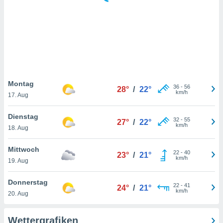
keine
r
analyse
nzeige von
der
erten
erwenden,
 nicht
Montag
36
-
56
28°
/
22°
erte
km/h
17. Aug
ehen
e können
Dienstag
32
-
55
ation von
27°
/
22°
km/h
18. Aug
lehnen und
s
t auf
Mittwoch
22
-
40
23°
/
21°
site
km/h
19. Aug
 indem Sie
altfläche
Donnerstag
22
-
41
 klicken.
24°
/
21°
km/h
20. Aug
Zustimmung
wir und
Wettergrafiken
tner