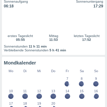
Sonnenaufgang
Sonnenuntergang
ntwicklung
06:18
17:29
serung der
g
 Daten zur
n Inhalten.
erstes Tageslicht
Mittag
letztes Tageslicht
ten und
05:55
11:53
17:52
ion durch
on
Sonnenstunden
11 h 11 min
Verbleibende Sonnenstunden
5 h 41 min
,
erte
d Inhalte,
Mondkalender
on
ung und der
Mo
Di
Mi
Do
Fr
Sa
So
ce von
7
8
9
nforschung
icklung
10
11
12
13
14
15
16
serung von
.
17
18
19
20
sere 1199