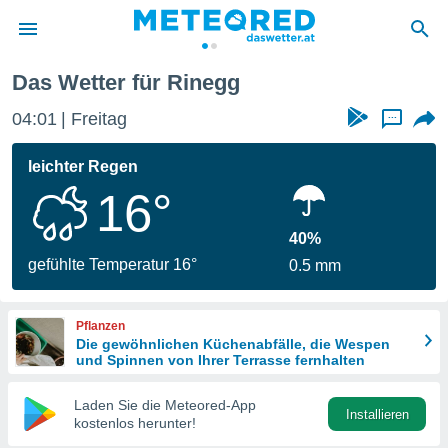
Das Wetter für Rinegg
politik
04:01
Freitag
...
von
at) wurde
leichter Regen
uten
16°
m
llen, dass
estellten
40%
nen von
gefühlte Temperatur 16°
0.5 mm
tät sind.
 diese
er die
Pflanzen
Optionen
Die gewöhnlichen Küchenabfälle, die Wespen
und Spinnen von Ihrer Terrasse fernhalten
 cookies
Laden Sie die Meteored-App
s adgang
Installieren
kostenlos herunter!
gitale