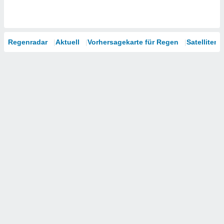
Regenradar
Aktuell
Vorhersagekarte für Regen
Satelliten