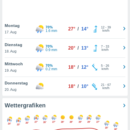
keine
r
analyse
nzeige von
Montag
der
70%
12
-
39
27°
/
14°
1.6 mm
km/h
erten
17. Aug
erwenden,
Dienstag
70%
7
-
33
20°
/
13°
 nicht
0.9 mm
km/h
18. Aug
erte
ehen
Mittwoch
e können
70%
5
-
26
18°
/
12°
0.2 mm
km/h
ation von
19. Aug
lehnen und
s
Donnerstag
21
-
67
18°
/
10°
t auf
km/h
20. Aug
site
 indem Sie
altfläche
Wettergrafiken
 klicken.
Zustimmung
27°
27°
28°
28°
29°
29°
27°
26°
wir und
25°
24°
23°
20°
tner
18°