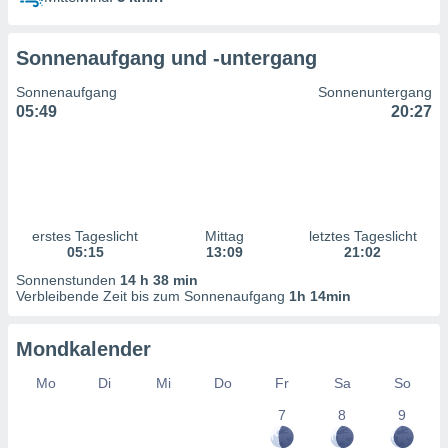
ntwicklung
serung der
Sonnenaufgang und -untergang
g
 Daten zur
Sonnenaufgang
Sonnenuntergang
n Inhalten.
05:49
20:27
ten und
ion durch
on
,
erte
erstes Tageslicht
Mittag
letztes Tageslicht
d Inhalte,
05:15
13:09
21:02
on
Sonnenstunden
14 h 38 min
ung und der
Verbleibende Zeit bis zum Sonnenaufgang
1h 14min
ce von
nforschung
Mondkalender
icklung
serung von
Mo
Di
Mi
Do
Fr
Sa
So
.
7
8
9
sere 1199