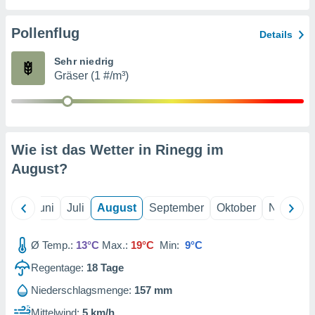
von
erte
Pollenflug
Details
verwendung
n zur
Sehr niedrig
Gräser (1 #/m³)
erter
rstellung
n zur
ierung von
verwendung
Wie ist das Wetter in Rinegg im
n zur
August
?
erter
essung der
ung,
Mai
Juni
Juli
August
September
Oktober
Novembe
er
ce von
analyse von
Ø Temp.:
13°C
Max.:
19°C
Min:
9°C
n durch
Regentage:
18
Tage
 oder
onen von
Niederschlagsmenge:
157 mm
nen
Mittelwind:
5 km/h