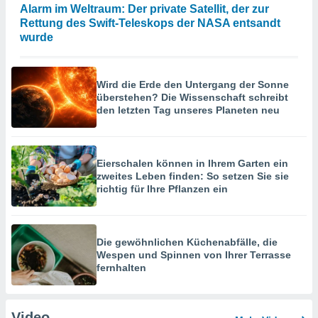
Alarm im Weltraum: Der private Satellit, der zur
Rettung des Swift-Teleskops der NASA entsandt
wurde
Wird die Erde den Untergang der Sonne
überstehen? Die Wissenschaft schreibt
den letzten Tag unseres Planeten neu
Eierschalen können in Ihrem Garten ein
zweites Leben finden: So setzen Sie sie
richtig für Ihre Pflanzen ein
Die gewöhnlichen Küchenabfälle, die
Wespen und Spinnen von Ihrer Terrasse
fernhalten
Video