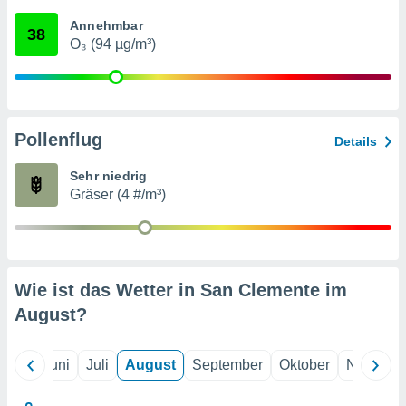
von
Annehmbar
38
erte
O₃ (94 µg/m³)
verwendung
n zur
erter
rstellung
Pollenflug
n zur
Details
ierung von
verwendung
Sehr niedrig
n zur
Gräser (4 #/m³)
erter
essung der
ung,
er
Wie ist das Wetter in San Clemente im
ce von
analyse von
August
?
n durch
 oder
onen von
Mai
Juni
Juli
August
September
Oktober
Novembe
nen