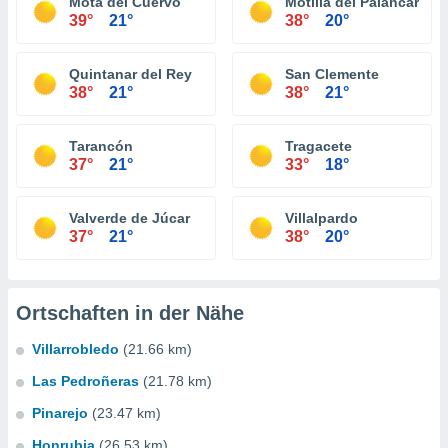
Mota del Cuervo
Motilla del Palancar
39°
21°
38°
20°
Quintanar del Rey
San Clemente
38°
21°
38°
21°
Tarancón
Tragacete
37°
21°
33°
18°
Valverde de Júcar
Villalpardo
37°
21°
38°
20°
Ortschaften in der Nähe
Villarrobledo
(21.66 km)
Las Pedroñeras
(21.78 km)
Pinarejo
(23.47 km)
Honrubia
(26.53 km)