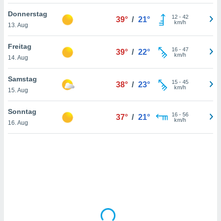
Donnerstag
12
-
42
39°
/
21°
km/h
13. Aug
IV,
kie-
Freitag
16
-
47
39°
/
22°
km/h
14. Aug
er
it der
Samstag
15
-
45
38°
/
23°
n von
km/h
15. Aug
cht
den sind,
Sonntag
16
-
56
 weiterhin
37°
/
21°
km/h
16. Aug
 Website
t
 indem Sie
ieren. In
l werden
über
, dass wir
s
, die für die
auf der
twendig