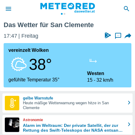
an Clemente
Das Wetter für San Clemente
politik
17:47
Freitag
...
von
at) wurde
vereinzelt Wolken
uten
38°
m
llen, dass
estellten
Westen
nen von
gefühlte Temperatur 35°
15
32 km/h
tät sind.
 diese
er die
gelbe Warnstufe
Optionen
Heute mäßige Wetterwarnung wegen hitze in San
Clemente
 cookies
Astronomie
s adgang
Alarm im Weltraum: Der private Satellit, der zur
Rettung des Swift-Teleskops der NASA entsandt
gitale