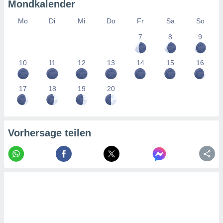
tner
Mondkalender
Mo
Di
Mi
Do
Fr
Sa
So
7
8
9
10
11
12
13
14
15
16
17
18
19
20
Vorhersage teilen