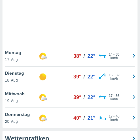
keine
r
analyse
nzeige von
der
erten
erwenden,
 nicht
Montag
14
-
35
38°
/
22°
erte
km/h
17. Aug
ehen
e können
Dienstag
15
-
32
ation von
39°
/
22°
km/h
18. Aug
lehnen und
s
t auf
Mittwoch
17
-
36
39°
/
22°
site
km/h
19. Aug
 indem Sie
altfläche
Donnerstag
17
-
40
 klicken.
40°
/
21°
km/h
20. Aug
Zustimmung
wir und
Wettergrafiken
tner