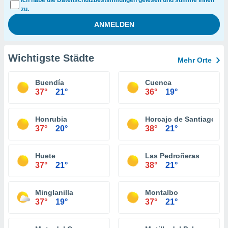
Ich habe die Datenschutzbestimmungen gelesen und stimme ihnen
zu.
Wichtigste Städte
Mehr Orte
Buendía
Cuenca
37°
21°
36°
19°
Honrubia
Horcajo de Santiago
37°
20°
38°
21°
Huete
Las Pedroñeras
37°
21°
38°
21°
Minglanilla
Montalbo
37°
19°
37°
21°