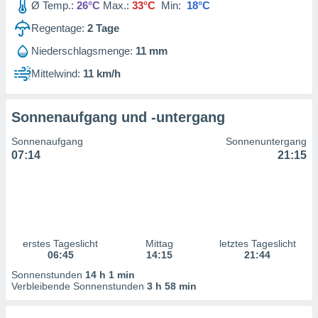
Ø Temp.:
26°C
Max.:
33°C
Min:
18°C
ntwicklung
serung der
Regentage:
2
Tage
g
Niederschlagsmenge:
11 mm
 Daten zur
Mittelwind:
11 km/h
n Inhalten.
ten und
Sonnenaufgang und -untergang
ion durch
on
Sonnenaufgang
Sonnenuntergang
,
07:14
21:15
erte
d Inhalte,
on
ung und der
ce von
erstes Tageslicht
Mittag
letztes Tageslicht
nforschung
06:45
14:15
21:44
icklung
serung von
Sonnenstunden
14 h 1 min
.
Verbleibende Sonnenstunden
3 h 58 min
sere 1199