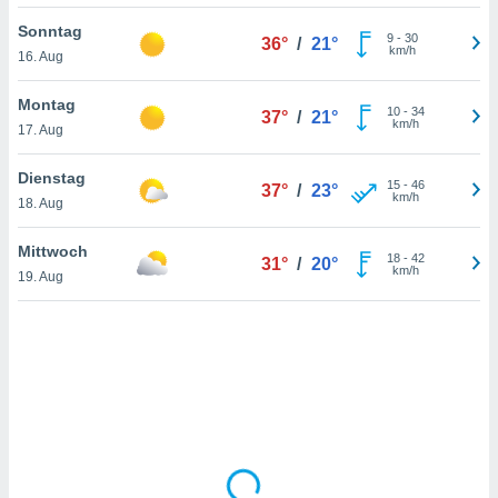
Sonntag
9
-
30
36°
/
21°
km/h
16. Aug
IV,
kie-
Montag
10
-
34
37°
/
21°
km/h
17. Aug
er
it der
Dienstag
15
-
46
37°
/
23°
n von
km/h
18. Aug
cht
den sind,
Mittwoch
18
-
42
 weiterhin
31°
/
20°
km/h
19. Aug
 Website
t
 indem Sie
ieren. In
l werden
über
, dass wir
s
, die für die
auf der
twendig