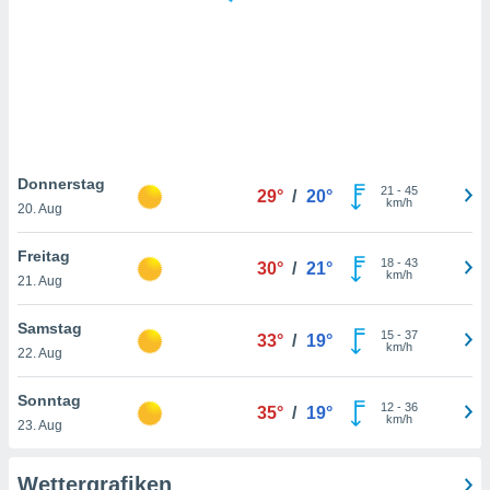
keine
r
analyse
nzeige von
der
erten
erwenden,
 nicht
Donnerstag
21
-
45
29°
/
20°
erte
km/h
20. Aug
ehen
e können
Freitag
18
-
43
ation von
30°
/
21°
km/h
21. Aug
lehnen und
s
t auf
Samstag
15
-
37
33°
/
19°
site
km/h
22. Aug
 indem Sie
altfläche
Sonntag
12
-
36
 klicken.
35°
/
19°
km/h
23. Aug
Zustimmung
wir und
Wettergrafiken
tner