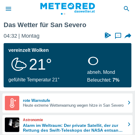
Das Wetter für San Severo
politik
04:32
Montag
...
von
at) wurde
vereinzelt Wolken
uten
21°
m
llen, dass
estellten
abneh. Mond
nen von
gefühlte Temperatur 21°
Beleuchtet:
7%
tät sind.
 diese
er die
Optionen
rote Warnstufe
Heute extreme Wetterwarnung wegen hitze in San Severo
 cookies
Astronomie
s adgang
Alarm im Weltraum: Der private Satellit, der zur
Rettung des Swift-Teleskops der NASA entsandt
gitale