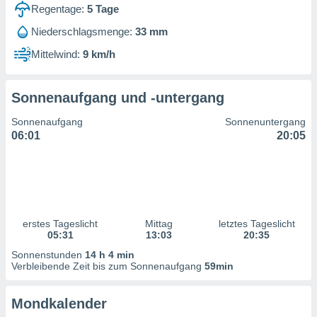
ntwicklung
Regentage:
5
Tage
serung der
Niederschlagsmenge:
33 mm
g
Mittelwind:
9 km/h
 Daten zur
n Inhalten.
Sonnenaufgang und -untergang
ten und
Sonnenaufgang
Sonnenuntergang
ion durch
06:01
20:05
on
,
erte
d Inhalte,
on
ung und der
ce von
erstes Tageslicht
Mittag
letztes Tageslicht
05:31
13:03
20:35
nforschung
Sonnenstunden
14 h 4 min
icklung
Verbleibende Zeit bis zum Sonnenaufgang
59min
serung von
.
Mondkalender
sere 1199