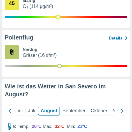
Mäßig
von
45
O₃ (114 µg/m³)
erte
verwendung
n zur
erter
Pollenflug
Details
rstellung
n zur
Niedrig
ierung von
Gräser (16 #/m³)
verwendung
n zur
erter
essung der
ung,
Wie ist das Wetter in San Severo im
er
August
?
ce von
analyse von
n durch
Mai
Juni
Juli
August
September
Oktober
Novembe
 oder
onen von
Ø Temp.:
26°C
Max.:
32°C
Min:
21°C
nen