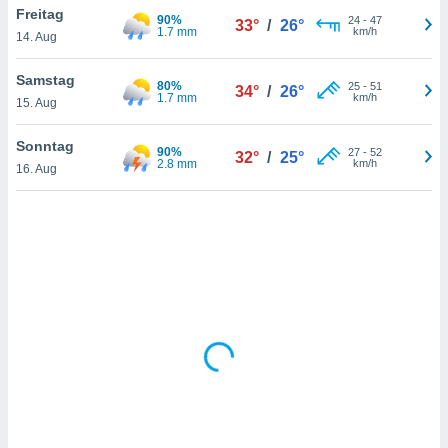
Freitag
90%
24
-
47
33°
/
26°
1.7 mm
km/h
14. Aug
IV,
Samstag
80%
25
-
51
34°
/
26°
kie-
1.7 mm
km/h
15. Aug
er
Sonntag
90%
27
-
52
32°
/
25°
it der
2.8 mm
km/h
16. Aug
n von
cht
den sind,
 weiterhin
 Website
t
 indem Sie
ieren. In
l werden
über
, dass wir
s
, die für die
auf der
twendig