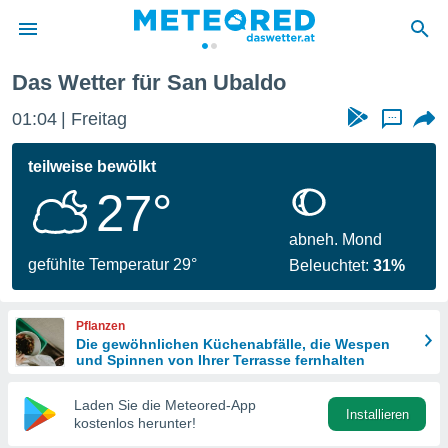
Das Wetter für San Ubaldo
politik
01:04
Freitag
...
von
at) wurde
teilweise bewölkt
uten
27°
m
llen, dass
estellten
abneh. Mond
nen von
gefühlte Temperatur 29°
Beleuchtet:
31%
tät sind.
 diese
er die
Pflanzen
Optionen
Die gewöhnlichen Küchenabfälle, die Wespen
und Spinnen von Ihrer Terrasse fernhalten
 cookies
Laden Sie die Meteored-App
s adgang
Installieren
kostenlos herunter!
gitale