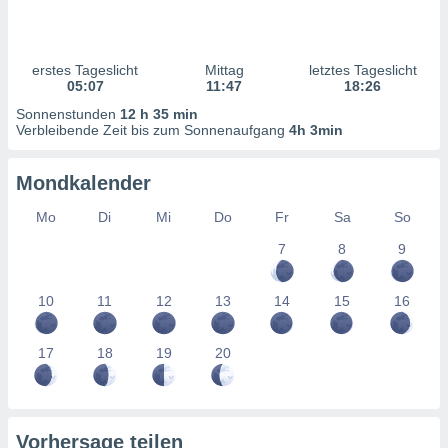
ntwicklung
serung der
g
erstes Tageslicht
Mittag
letztes Tageslicht
 Daten zur
05:07
11:47
18:26
n Inhalten.
Sonnenstunden
12 h 35 min
Verbleibende Zeit bis zum Sonnenaufgang
4h 3min
ten und
ion durch
Mondkalender
on
,
Mo
Di
Mi
Do
Fr
Sa
So
erte
7
8
9
d Inhalte,
on
ung und der
10
11
12
13
14
15
16
ce von
nforschung
17
18
19
20
icklung
serung von
.
sere 1199
Vorhersage teilen