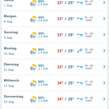
80%
okies oder
28
-
47
33°
/
25°
1.6 mm
km/h
7. Aug
 Partner
e es uns
n, das
Morgen
40%
31
-
51
33°
/
25°
uf der
0.6 mm
km/h
8. Aug
 verfolgen
lysieren
Sonntag
40%
31
-
50
33°
/
26°
1.3 mm
km/h
9. Aug
s Profil zu
um Ihnen
ierende
Montag
90%
32
-
56
33°
/
25°
nd
1.4 mm
km/h
10. Aug
erte Inhalte
. Weitere
Dienstag
90%
28
-
46
nen finden
33°
/
25°
1.7 mm
km/h
11. Aug
rer
tlinie
. Sie
Mittwoch
e
80%
27
-
47
34°
/
25°
1.5 mm
km/h
 jederzeit
12. Aug
, indem Sie
altfläche
Donnerstag
80%
26
-
46
stellungen
34°
/
26°
1.3 mm
km/h
13. Aug
n Rand
bsite