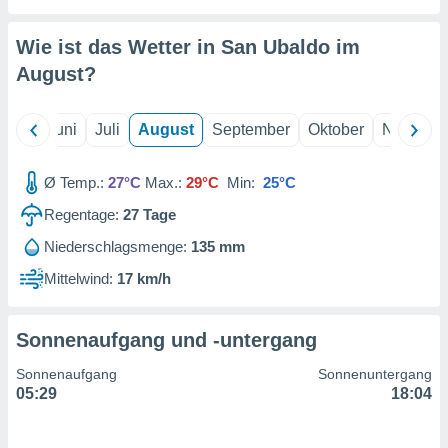
von
erte
Wie ist das Wetter in San Ubaldo im
verwendung
August
?
n zur
erter
Mai
Juni
Juli
August
September
Oktober
Novembe
rstellung
n zur
ierung von
Ø Temp.:
27°C
Max.:
29°C
Min:
25°C
verwendung
n zur
Regentage:
27
Tage
Niederschlagsmenge:
135 mm
erter
essung der
Mittelwind:
17 km/h
ung,
er
ce von
Sonnenaufgang und -untergang
analyse von
n durch
Sonnenaufgang
Sonnenuntergang
 oder
05:29
18:04
onen von
nen