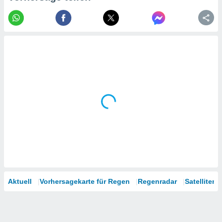
tner
Aktuell
Vorhersagekarte für Regen
Regenradar
Satelliten