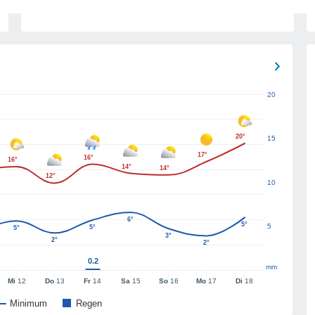
20
20°
15
17°
16°
16°
14°
14°
12°
10
6°
5°
5
5°
5°
3°
2°
2°
0.2
mm
Mi
12
Do
13
Fr
14
Sa
15
So
16
Mo
17
Di
18
Minimum
Regen