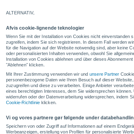
12°
ALTERNATIV,
Süden
Afvis cookie-lignende teknologier
gefühlte Temperatur 12°
23
-
44 km
Wenn Sie mit der Installation von Cookies nicht einverstanden s
zugreifen, indem Sie sich registrieren. In diesem Fall werden wir
für die Navigation auf der Website notwendig sind, aber keine
oder personalisierten Inhalten verwenden, obwohl Sie allgemein
Pflanzen
Installation von Cookies ablehnen und über dieses Abonnement a
Die gewöhnlichen Küchenabfälle, die Wespe
Spinnen von Ihrer Terrasse fernhalten
"Ablehnen" klicken.
Mit Ihrer Zustimmung verwenden wir und
unsere Partner
Cookie
Wetter 1 - 7 Tage
Aktuell
Vorhersagekarte für die 
personenbezogene Daten wie Ihren Besuch auf dieser Website,
zuzugreifen und diese zu verarbeiten. Einige Anbieter verarbe
eines berechtigten Interesses, dem Sie widersprechen können. 
widerrufen oder der Datenverarbeitung widersprechen, indem Sie
Morgen
Samstag
Cookie-Richtlinie
Heute
klicken.
7. Aug
8. Aug
6. Aug
Vi og vores partnere gør følgende under databehandli
Speichern von oder Zugriff auf Informationen auf einem Endger
Werbeanzeigen, erstellung von Profilen für personalisierte Wer
90%