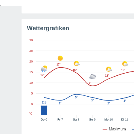
Verbleibende Sonnenstunden
3 h 5 min
Wettergrafiken
30
25
20
17°
15°
15°
15
12°
12°
10
9°
5
5°
3°
3°
2.5
2°
2°
0
°C
Do
6
Fr
7
Sa
8
So
9
Mo
10
Di
11
Maximum