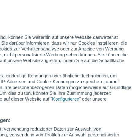
Temperaturanstieg
Morgen Nacht
/h
ind, können Sie weiterhin auf unsere Website daswetter.at
 Sie darüber informieren, dass wir nur Cookies installieren, die
 Cookies zur Verhaltensanalyse oder zur Anzeige von Werbung
e, nicht personalisierte Werbung sehen können. Sie können die
uf unsere Website zugreifen, indem Sie auf die Schaltfläche
n und
s, eindeutige Kennungen oder ähnliche Technologien, um
Temperaturen
Regenradar
Satelliten
Wettermodelle
 IP-Adressen und Cookie-Kennungen zu speichern, darauf
iten Ihre personenbezogenen Daten möglicherweise auf Grundlage
Um dies zu tun, können Sie Ihre Zustimmung jederzeit
 auf dieser Website auf "
Konfigurieren
" oder unsere
Sonntag
Montag
Dienstag
Mittwoch
9. Aug
10. Aug
11. Aug
12. Aug
ngen:
ät, verwendung reduzierter Daten zur Auswahl von
bung, verwendung von Profilen zur Auswahl personalisierter