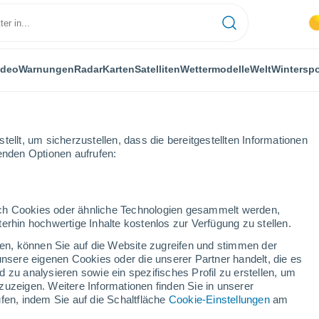
ideo
Warnungen
Radar
Karten
Satelliten
Wettermodelle
Welt
Winterspo
ellt, um sicherzustellen, dass die bereitgestellten Informationen
genden Optionen aufrufen:
durch Cookies oder ähnliche Technologien gesammelt werden,
erhin hochwertige Inhalte kostenlos zur Verfügung zu stellen.
abel (Argentinien)
cken, können Sie auf die Website zugreifen und stimmen der
unsere eigenen Cookies oder die unserer Partner handelt, die es
...
 zu analysieren sowie ein spezifisches Profil zu erstellen, um
zuzeigen. Weitere Informationen finden Sie in unserer
Stündlich
fen, indem Sie auf die Schaltfläche
Cookie-Einstellungen
am
Klarer Himmel in den nächsten
Stunden