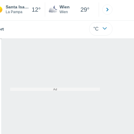
Santa Isabel
Wien
Innsbruck
12°
29°
La Pampa
Wien
Tirol
°C
rt