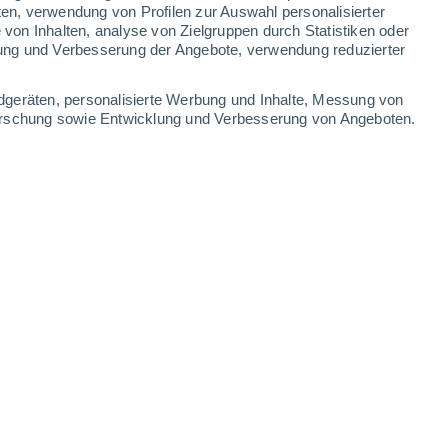
ten, verwendung von Profilen zur Auswahl personalisierter
on Inhalten, analyse von Zielgruppen durch Statistiken oder
9°
/
3°
12°
/
2°
15°
/
3°
16°
/
5°
ung und Verbesserung der Angebote, verwendung reduzierter
-
36
km/h
29
-
47
km/h
26
-
42
km/h
23
-
41
km/h
dgeräten, personalisierte Werbung und Inhalte, Messung von
forschung sowie Entwicklung und Verbesserung von Angeboten.
. August
Süden
1 niedrig
23
-
44 km/h
LSF:
nein
Süden
1 niedrig
20
-
37 km/h
LSF:
nein
Süden
0 niedrig
14
-
32 km/h
LSF:
nein
Südosten
0 niedrig
8
-
21 km/h
LSF:
nein