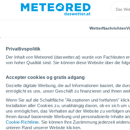
Wetter
Nachrichten
V
Privatlivspolitik
Der Inhalt von Meteored (daswetter.at) wurde von Fachleuten erst
von hoher Qualität sind. Sie können diese Website über die fol
Accepter cookies og gratis adgang
Home
Argentinien
La Pampa
Santa Isabel
Gezielte digitale Werbung, die auf Informationen basiert, die 
ermöglicht es uns, unser Geschäft zu finanzieren und Ihnen weit
Das Wetter für Santa Is
Wenn Sie auf die Schaltfläche "Akzeptieren und fortfahren" kli
Installation aller Cookies zu, unabhängig davon, ob es sich um 
16:10
Donnerstag
uns ermöglichen, das Verhalten auf der Website zu verfolgen und
Ihnen darauf basierende Werbung und personalisierte Inhalte an
Cookie-Richtlinie
. Sie können Ihre Zustimmung jederzeit widerru
klar
unteren Rand unserer Website klicken.