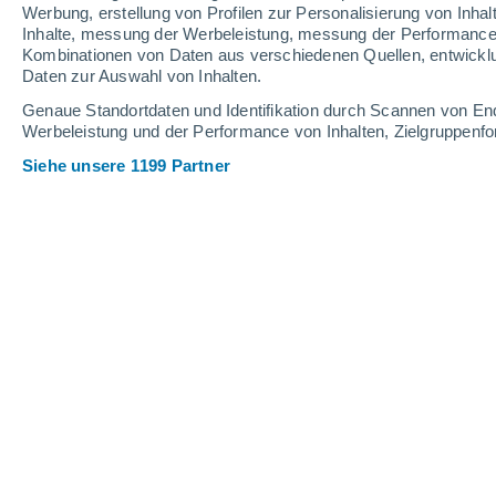
2.5 mm
Werbung, erstellung von Profilen zur Personalisierung von Inhal
Inhalte, messung der Werbeleistung, messung der Performance v
17°
/
2°
15°
/
5°
12°
/
3°
Kombinationen von Daten aus verschiedenen Quellen, entwickl
Daten zur Auswahl von Inhalten.
45
-
71
km/h
37
-
58
km/h
21
37
-
67
km/h
Genaue Standortdaten und Identifikation durch Scannen von En
Werbeleistung und der Performance von Inhalten, Zielgruppen
Siehe unsere 1199 Partner
Das Wetter für Santa Isabel Heute
, 6
klar
12°
16:00
gefühlte T.
12°
klar
12°
17:00
gefühlte T.
12°
klar
11°
18:00
gefühlte T.
11°
klar
8°
19:00
gefühlte T.
7°