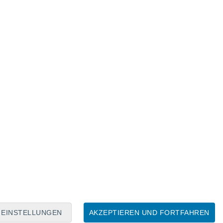
Mondkalender
Mo
Di
Mi
Do
Fr
Sa
So
6
7
8
9
10
11
12
13
14
15
16
17
18
19
EINSTELLUNGEN
AKZEPTIEREN UND FORTFAHREN