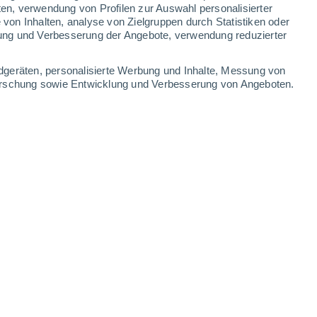
ten, verwendung von Profilen zur Auswahl personalisierter
on Inhalten, analyse von Zielgruppen durch Statistiken oder
28°
/
17°
30°
/
17°
31°
/
17°
32°
/
19°
ung und Verbesserung der Angebote, verwendung reduzierter
-
30
km/h
7
-
29
km/h
7
-
27
km/h
6
-
26
km/h
dgeräten, personalisierte Werbung und Inhalte, Messung von
forschung sowie Entwicklung und Verbesserung von Angeboten.
. August
en
Süden
1 niedrig
7
-
27 km/h
LSF:
nein
en
Süden
1 niedrig
3
-
22 km/h
LSF:
nein
Norden
3 mäßig
1
-
14 km/h
LSF:
6-10
Nordwesten
5 mäßig
4
-
19 km/h
LSF:
6-10