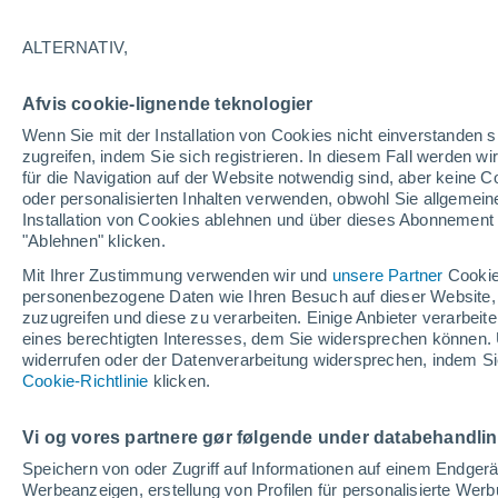
19°
ALTERNATIV,
Süden
Afvis cookie-lignende teknologier
gefühlte Temperatur 19°
7
-
27 km/
Wenn Sie mit der Installation von Cookies nicht einverstanden s
zugreifen, indem Sie sich registrieren. In diesem Fall werden wir
für die Navigation auf der Website notwendig sind, aber keine
oder personalisierten Inhalten verwenden, obwohl Sie allgemein
Astronomie
Installation von Cookies ablehnen und über dieses Abonnement a
Alarm im Weltraum: Der private Satellit, der z
Rettung des Swift-Teleskops der NASA entsan
"Ablehnen" klicken.
wurde
Mit Ihrer Zustimmung verwenden wir und
unsere Partner
Cookie
Wetter 1 - 7 Tage
Aktuell
Vorhersagekarte für die 
personenbezogene Daten wie Ihren Besuch auf dieser Website,
zuzugreifen und diese zu verarbeiten. Einige Anbieter verarbe
eines berechtigten Interesses, dem Sie widersprechen können. 
widerrufen oder der Datenverarbeitung widersprechen, indem Sie
Morgen
Montag
D
Cookie-Richtlinie
Heute
klicken.
9. Aug
10. Aug
8. Aug
Vi og vores partnere gør følgende under databehandli
Speichern von oder Zugriff auf Informationen auf einem Endger
Werbeanzeigen, erstellung von Profilen für personalisierte Wer
60%
80%