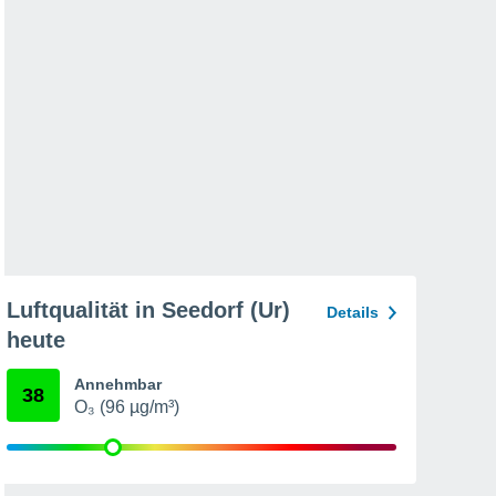
Luftqualität in Seedorf (Ur)
Details
heute
Annehmbar
38
O₃ (96 µg/m³)