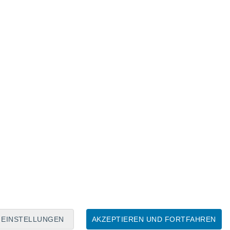
Mondkalender
Mo
Di
Mi
Do
Fr
Sa
So
8
9
10
11
12
13
14
15
16
17
18
19
20
21
EINSTELLUNGEN
AKZEPTIEREN UND FORTFAHREN