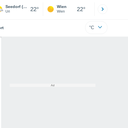
Seedorf (Ur)
Wien
Innsbruck
22°
22°
Uri
Wien
Tirol
°C
rt