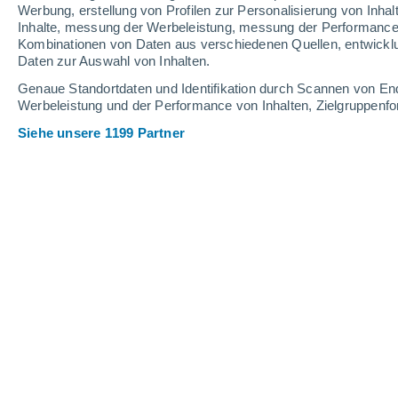
2.2 mm
1.8 mm
Werbung, erstellung von Profilen zur Personalisierung von Inhal
Inhalte, messung der Werbeleistung, messung der Performance v
33°
/
19°
30°
/
18°
29°
/
15°
Kombinationen von Daten aus verschiedenen Quellen, entwickl
Daten zur Auswahl von Inhalten.
9
-
35
km/h
7
-
29
km/h
6
8
-
30
km/h
Genaue Standortdaten und Identifikation durch Scannen von En
Werbeleistung und der Performance von Inhalten, Zielgruppen
Siehe unsere 1199 Partner
Das Wetter für Seedorf (Ur) Heute
, 8
vereinzelt Wolk
19°
08:00
gefühlte T.
19°
vereinzelt Wolk
22°
09:00
gefühlte T.
22°
klar
24°
10:00
gefühlte T.
25°
klar
26°
11:00
gefühlte T.
27°