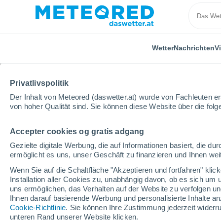
Wetter
Nachrichten
V
Privatlivspolitik
Der Inhalt von Meteored (daswetter.at) wurde von Fachleuten erst
von hoher Qualität sind. Sie können diese Website über die fol
Accepter cookies og gratis adgang
Home
Schweiz
Uri
Seedorf (Ur)
Gezielte digitale Werbung, die auf Informationen basiert, die 
ermöglicht es uns, unser Geschäft zu finanzieren und Ihnen weit
Das Wetter für Seedorf 
Wenn Sie auf die Schaltfläche "Akzeptieren und fortfahren" kli
Installation aller Cookies zu, unabhängig davon, ob es sich um 
08:17
Samstag
uns ermöglichen, das Verhalten auf der Website zu verfolgen und
Ihnen darauf basierende Werbung und personalisierte Inhalte an
Cookie-Richtlinie
. Sie können Ihre Zustimmung jederzeit widerru
vereinzelt Wolken
unteren Rand unserer Website klicken.