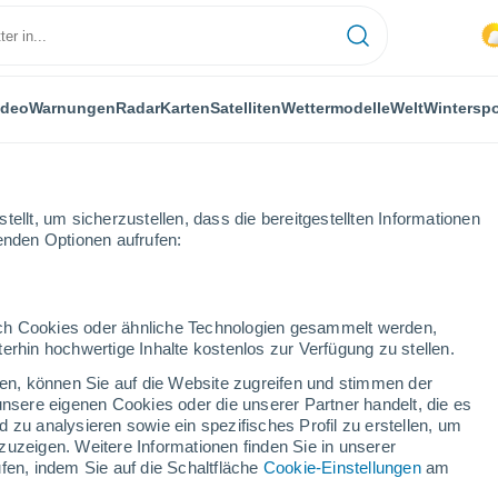
ideo
Warnungen
Radar
Karten
Satelliten
Wettermodelle
Welt
Winterspo
ellt, um sicherzustellen, dass die bereitgestellten Informationen
genden Optionen aufrufen:
durch Cookies oder ähnliche Technologien gesammelt werden,
erhin hochwertige Inhalte kostenlos zur Verfügung zu stellen.
(Ur)
cken, können Sie auf die Website zugreifen und stimmen der
unsere eigenen Cookies oder die unserer Partner handelt, die es
...
 zu analysieren sowie ein spezifisches Profil zu erstellen, um
zuzeigen. Weitere Informationen finden Sie in unserer
Stündlich
fen, indem Sie auf die Schaltfläche
Cookie-Einstellungen
am
Bewölkte Abschnitte in den
nächsten Stunden