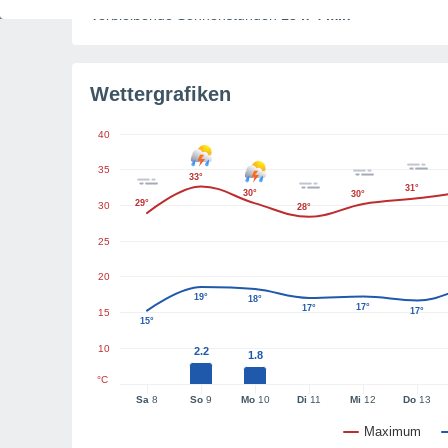
Verbleibende Sonnenstunden
13 h 4 min
Wettergrafiken
40
35
33°
31°
30°
30°
29°
30
28°
25
20
19°
18°
17°
17°
17°
15
15°
10
2.2
1.8
°C
Sa
8
So
9
Mo
10
Di
11
Mi
12
Do
13
Maximum