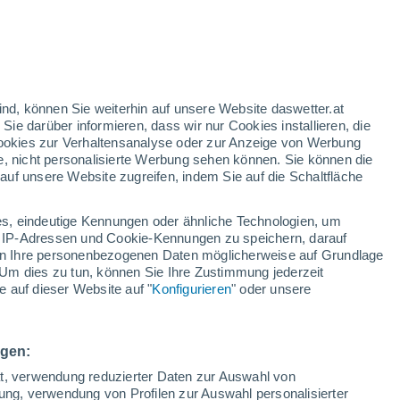
h
ind, können Sie weiterhin auf unsere Website daswetter.at
 Sie darüber informieren, dass wir nur Cookies installieren, die
 Cookies zur Verhaltensanalyse oder zur Anzeige von Werbung
e, nicht personalisierte Werbung sehen können. Sie können die
uf unsere Website zugreifen, indem Sie auf die Schaltfläche
ur
dt
s, eindeutige Kennungen oder ähnliche Technologien, um
Bewölkung
Regenradar
Satelliten
Wettermodelle
 IP-Adressen und Cookie-Kennungen zu speichern, darauf
iten Ihre personenbezogenen Daten möglicherweise auf Grundlage
Um dies zu tun, können Sie Ihre Zustimmung jederzeit
 auf dieser Website auf "
Konfigurieren
" oder unsere
ienstag
Mittwoch
Donnerstag
Freitag
11. Aug
12. Aug
13. Aug
14. Aug
ngen:
ät, verwendung reduzierter Daten zur Auswahl von
bung, verwendung von Profilen zur Auswahl personalisierter