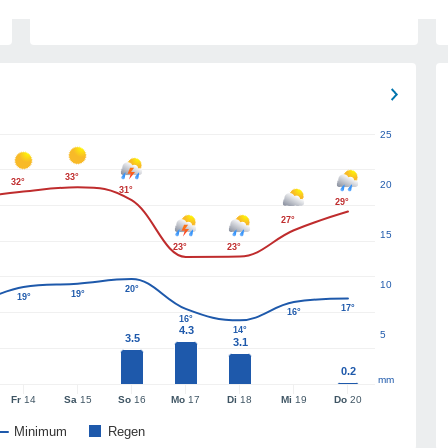
25
33°
32°
20
31°
29°
27°
15
23°
23°
10
20°
19°
19°
17°
16°
16°
4.3
14°
5
3.5
3.1
0.2
mm
Fr
14
Sa
15
So
16
Mo
17
Di
18
Mi
19
Do
20
Minimum
Regen