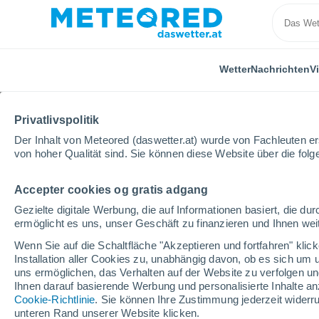
Wetter
Nachrichten
V
Privatlivspolitik
Der Inhalt von Meteored (daswetter.at) wurde von Fachleuten erst
von hoher Qualität sind. Sie können diese Website über die fol
Accepter cookies og gratis adgang
Home
Schweiz
Uri
Seelisberg
Gezielte digitale Werbung, die auf Informationen basiert, die 
ermöglicht es uns, unser Geschäft zu finanzieren und Ihnen weit
Das Wetter für Seelisb
Wenn Sie auf die Schaltfläche "Akzeptieren und fortfahren" kli
Installation aller Cookies zu, unabhängig davon, ob es sich um 
13:34
Samstag
uns ermöglichen, das Verhalten auf der Website zu verfolgen und
Ihnen darauf basierende Werbung und personalisierte Inhalte an
Cookie-Richtlinie
. Sie können Ihre Zustimmung jederzeit widerru
klar
unteren Rand unserer Website klicken.