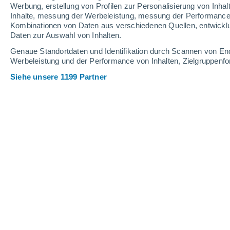
0.4 mm
0.9 mm
Werbung, erstellung von Profilen zur Personalisierung von Inhal
Inhalte, messung der Werbeleistung, messung der Performance v
33°
/
19°
31°
/
21°
30°
/
17°
Kombinationen von Daten aus verschiedenen Quellen, entwickl
Daten zur Auswahl von Inhalten.
9
-
34
km/h
7
-
27
km/h
6
6
-
23
km/h
Genaue Standortdaten und Identifikation durch Scannen von En
Werbeleistung und der Performance von Inhalten, Zielgruppen
Siehe unsere 1199 Partner
Das Wetter für Seelisberg Heute
, 8. 
klar
28°
14:00
gefühlte T.
29°
vereinzelt Wolk
29°
15:00
gefühlte T.
29°
klar
29°
16:00
gefühlte T.
30°
klar
29°
17:00
gefühlte T.
30°