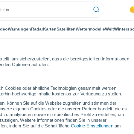
ideo
Warnungen
Radar
Karten
Satelliten
Wettermodelle
Welt
Winterspo
ellt, um sicherzustellen, dass die bereitgestellten Informationen
genden Optionen aufrufen:
durch Cookies oder ähnliche Technologien gesammelt werden,
erhin hochwertige Inhalte kostenlos zur Verfügung zu stellen.
erg
cken, können Sie auf die Website zugreifen und stimmen der
unsere eigenen Cookies oder die unserer Partner handelt, die es
...
 zu analysieren sowie ein spezifisches Profil zu erstellen, um
zuzeigen. Weitere Informationen finden Sie in unserer
Stündlich
fen, indem Sie auf die Schaltfläche
Cookie-Einstellungen
am
Bewölkte Abschnitte in den
nächsten Stunden