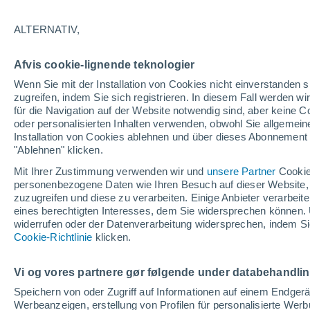
28°
ALTERNATIV,
UV
7 hoc
Afvis cookie-lignende teknologier
gefühlte Temperatur 29°
LSF
15-25
Wenn Sie mit der Installation von Cookies nicht einverstanden s
zugreifen, indem Sie sich registrieren. In diesem Fall werden wir
für die Navigation auf der Website notwendig sind, aber keine
oder personalisierten Inhalten verwenden, obwohl Sie allgemein
Astronomie
Installation von Cookies ablehnen und über dieses Abonnement a
Alarm im Weltraum: Der private Satellit, der z
Rettung des Swift-Teleskops der NASA entsan
"Ablehnen" klicken.
wurde
Mit Ihrer Zustimmung verwenden wir und
unsere Partner
Cookie
Wetter 1 - 7 Tage
Aktuell
Vorhersagekarte für die 
personenbezogene Daten wie Ihren Besuch auf dieser Website,
zuzugreifen und diese zu verarbeiten. Einige Anbieter verarbe
eines berechtigten Interesses, dem Sie widersprechen können. 
widerrufen oder der Datenverarbeitung widersprechen, indem Sie
Morgen
Montag
D
Cookie-Richtlinie
Heute
klicken.
9. Aug
10. Aug
8. Aug
Vi og vores partnere gør følgende under databehandli
Speichern von oder Zugriff auf Informationen auf einem Endger
Werbeanzeigen, erstellung von Profilen für personalisierte Wer
30%
60%