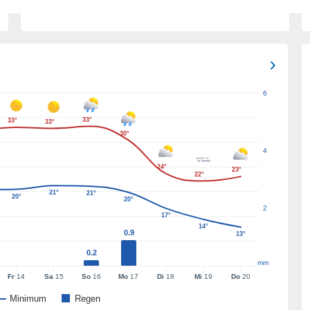
6
33°
33°
33°
30°
4
24°
23°
22°
21°
21°
20°
20°
2
17°
14°
0.9
13°
0.2
mm
Fr
14
Sa
15
So
16
Mo
17
Di
18
Mi
19
Do
20
Minimum
Regen