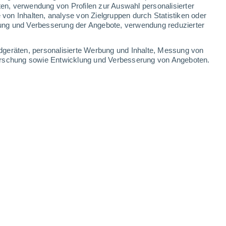
0.9 mm
ten, verwendung von Profilen zur Auswahl personalisierter
on Inhalten, analyse von Zielgruppen durch Statistiken oder
30°
/
20°
31°
/
20°
32°
/
20°
33°
/
20°
ung und Verbesserung der Angebote, verwendung reduzierter
-
23
km/h
8
-
28
km/h
6
-
23
km/h
5
-
24
km/h
dgeräten, personalisierte Werbung und Inhalte, Messung von
forschung sowie Entwicklung und Verbesserung von Angeboten.
August
Nordwesten
7 hoch
6
-
23 km/h
LSF:
15-25
en
Nordwesten
6 hoch
5
-
22 km/h
LSF:
15-25
Nordwesten
5 mäßig
5
-
20 km/h
LSF:
6-10
Nordwesten
3 mäßig
5
-
20 km/h
LSF:
6-10