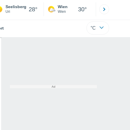
Seelisberg
Wien
Innsbruck
28°
30°
Uri
Wien
Tirol
°C
rt