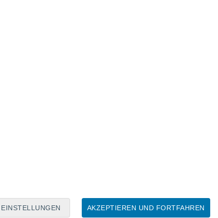
Mondkalender
Mo
Di
Mi
Do
Fr
Sa
So
8
9
10
11
12
13
14
15
16
17
18
19
20
21
EINSTELLUNGEN
AKZEPTIEREN UND FORTFAHREN