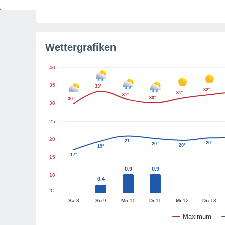
Verbleibende Sonnenstunden
7 h 47 min
Wettergrafiken
40
35
33°
32°
31°
31°
30°
30°
30
25
20
21°
20°
20°
20°
19°
17°
15
0.9
0.9
10
0.4
°C
Sa
8
So
9
Mo
10
Di
11
Mi
12
Do
13
Maximum