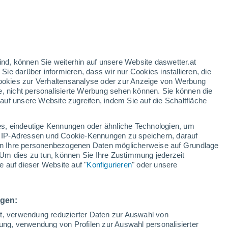
h
ind, können Sie weiterhin auf unsere Website daswetter.at
 Sie darüber informieren, dass wir nur Cookies installieren, die
 Cookies zur Verhaltensanalyse oder zur Anzeige von Werbung
e, nicht personalisierte Werbung sehen können. Sie können die
uf unsere Website zugreifen, indem Sie auf die Schaltfläche
ur
dt
s, eindeutige Kennungen oder ähnliche Technologien, um
Bewölkung
Regenradar
Satelliten
Wettermodelle
 IP-Adressen und Cookie-Kennungen zu speichern, darauf
iten Ihre personenbezogenen Daten möglicherweise auf Grundlage
Um dies zu tun, können Sie Ihre Zustimmung jederzeit
 auf dieser Website auf "
Konfigurieren
" oder unsere
ienstag
Mittwoch
Donnerstag
Freitag
11. Aug
12. Aug
13. Aug
14. Aug
ngen:
ät, verwendung reduzierter Daten zur Auswahl von
bung, verwendung von Profilen zur Auswahl personalisierter
40%