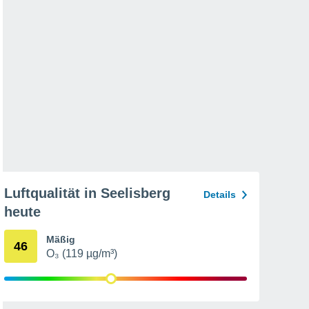
Luftqualität in Seelisberg
Details
heute
Mäßig
46
O₃ (119 µg/m³)