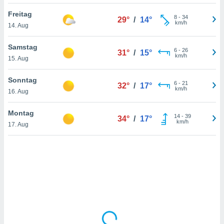
Freitag
8
-
34
29°
/
14°
km/h
14. Aug
IV,
kie-
Samstag
6
-
26
31°
/
15°
km/h
15. Aug
er
it der
Sonntag
6
-
21
32°
/
17°
n von
km/h
16. Aug
cht
den sind,
Montag
14
-
39
 weiterhin
34°
/
17°
km/h
17. Aug
 Website
t
 indem Sie
ieren. In
l werden
über
, dass wir
s
, die für die
auf der
twendig