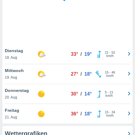
keine
r
analyse
nzeige von
der
erten
erwenden,
 nicht
Dienstag
21
-
52
33°
/
19°
erte
km/h
18. Aug
ehen
e können
Mittwoch
15
-
46
ation von
27°
/
18°
km/h
19. Aug
lehnen und
s
t auf
Donnerstag
5
-
21
30°
/
14°
site
km/h
20. Aug
 indem Sie
altfläche
Freitag
15
-
34
 klicken.
36°
/
18°
km/h
21. Aug
Zustimmung
wir und
Wettergrafiken
tner