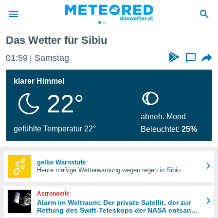
Das Wetter für Sibiu
politik
01:59
Samstag
...
von
at) wurde
klarer Himmel
uten
22°
m
llen, dass
estellten
abneh. Mond
nen von
gefühlte Temperatur 22°
Beleuchtet:
25%
tät sind.
 diese
er die
Optionen
gelbe Warnstufe
Heute mäßige Wetterwarnung wegen regen in Sibiu
 cookies
Astronomie
s adgang
Alarm im Weltraum: Der private Satellit, der zur
Rettung des Swift-Teleskops der NASA entsandt
gitale