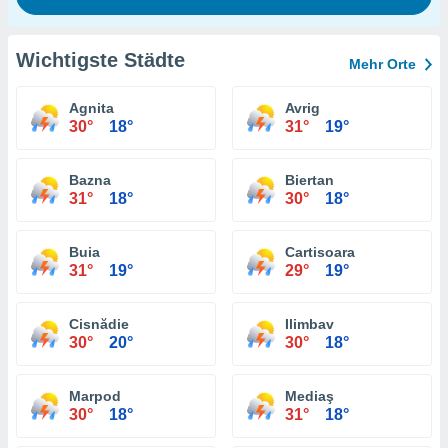
Wichtigste Städte
Mehr Orte
Agnita
Avrig
30°
18°
31°
19°
Bazna
Biertan
31°
18°
30°
18°
Buia
Cartisoara
31°
19°
29°
19°
Cisnădie
Ilimbav
30°
20°
30°
18°
Marpod
Mediaş
30°
18°
31°
18°