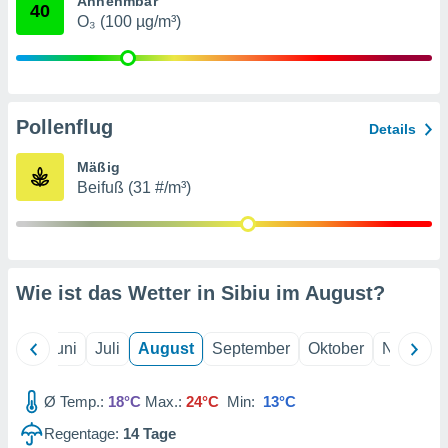
Annehmbar
von
40
O₃ (100 µg/m³)
erte
verwendung
n zur
erter
Pollenflug
Details
rstellung
n zur
Mäßig
ierung von
Beifuß (31 #/m³)
verwendung
n zur
erter
essung der
ung,
Wie ist das Wetter in Sibiu im
August
?
er
ce von
analyse von
Mai
Juni
Juli
August
September
Oktober
Novembe
n durch
 oder
onen von
Ø Temp.:
18°C
Max.:
24°C
Min:
13°C
Regentage:
14
Tage
nen