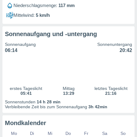
ntwicklung
Niederschlagsmenge:
117 mm
serung der
Mittelwind:
5 km/h
g
 Daten zur
n Inhalten.
Sonnenaufgang und -untergang
Sonnenaufgang
Sonnenuntergang
ten und
06:14
20:42
ion durch
on
,
erte
d Inhalte,
on
ung und der
erstes Tageslicht
Mittag
letztes Tageslicht
05:41
13:29
21:16
ce von
Sonnenstunden
14 h 28 min
nforschung
Verbleibende Zeit bis zum Sonnenaufgang
3h 42min
icklung
serung von
Mondkalender
.
sere 1199
Mo
Di
Mi
Do
Fr
Sa
So