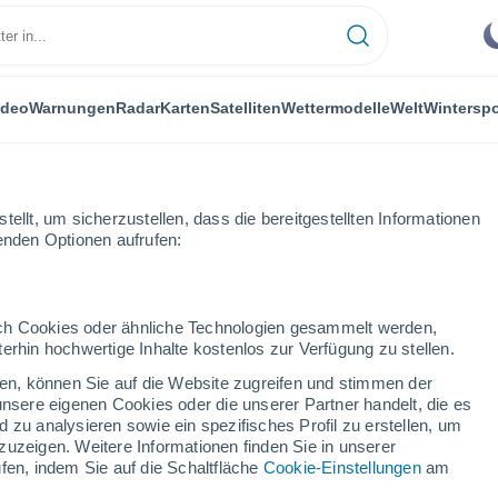
ideo
Warnungen
Radar
Karten
Satelliten
Wettermodelle
Welt
Winterspo
ellt, um sicherzustellen, dass die bereitgestellten Informationen
genden Optionen aufrufen:
durch Cookies oder ähnliche Technologien gesammelt werden,
erhin hochwertige Inhalte kostenlos zur Verfügung zu stellen.
nho - DF
cken, können Sie auf die Website zugreifen und stimmen der
unsere eigenen Cookies oder die unserer Partner handelt, die es
...
 zu analysieren sowie ein spezifisches Profil zu erstellen, um
zuzeigen. Weitere Informationen finden Sie in unserer
Stündlich
fen, indem Sie auf die Schaltfläche
Cookie-Einstellungen
am
Klarer Himmel in den nächsten
Stunden