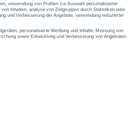
ten, verwendung von Profilen zur Auswahl personalisierter
on Inhalten, analyse von Zielgruppen durch Statistiken oder
32°
/
19°
29°
/
18°
28°
/
16°
30°
/
17°
ung und Verbesserung der Angebote, verwendung reduzierter
-
34
km/h
21
-
44
km/h
16
-
36
km/h
12
-
29
km/h
dgeräten, personalisierte Werbung und Inhalte, Messung von
forschung sowie Entwicklung und Verbesserung von Angeboten.
e
, 7. August
Nordwesten
0 niedrig
4
-
10 km/h
LSF:
nein
Nordwesten
0 niedrig
3
-
9 km/h
LSF:
nein
Nordwesten
1 niedrig
4
-
10 km/h
LSF:
nein
Nordwesten
8 sehr hoch!
16
-
34 km/h
LSF:
25-50