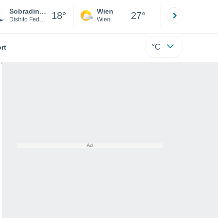
Sobradinho
Wien
Innsbruck
18°
27°
Distrito Federal
Wien
Tirol
°C
rt