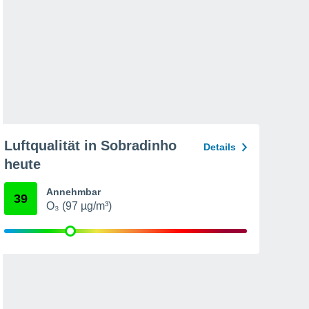
Luftqualität in Sobradinho
Details
heute
Annehmbar
39
O₃ (97 µg/m³)