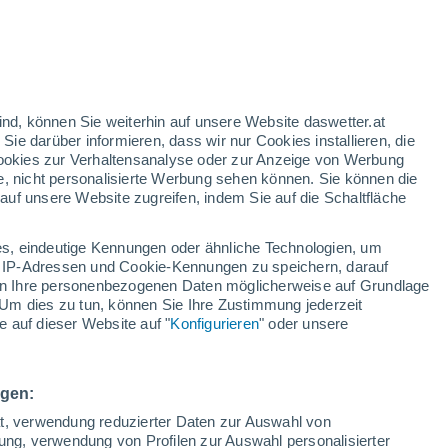
orangefarbene Warnstufe
Heute erhebliche Wetterwarnung
wegen besonderer Gefahrenlage in
Sobradinho
nd
:
33%
ind, können Sie weiterhin auf unsere Website daswetter.at
 Sie darüber informieren, dass wir nur Cookies installieren, die
 Cookies zur Verhaltensanalyse oder zur Anzeige von Werbung
e, nicht personalisierte Werbung sehen können. Sie können die
uf unsere Website zugreifen, indem Sie auf die Schaltfläche
n und
s, eindeutige Kennungen oder ähnliche Technologien, um
Temperaturen
Regenradar
Satelliten
Wettermodelle
 IP-Adressen und Cookie-Kennungen zu speichern, darauf
iten Ihre personenbezogenen Daten möglicherweise auf Grundlage
Um dies zu tun, können Sie Ihre Zustimmung jederzeit
 auf dieser Website auf "
Konfigurieren
" oder unsere
Montag
Dienstag
Mittwoch
Donnerstag
10. Aug
11. Aug
12. Aug
13. Aug
ngen:
ät, verwendung reduzierter Daten zur Auswahl von
bung, verwendung von Profilen zur Auswahl personalisierter