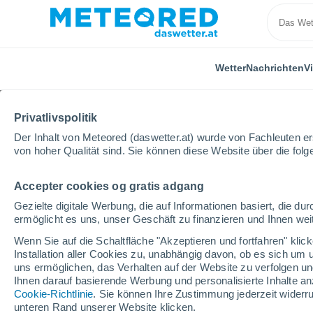
Wetter
Nachrichten
V
Privatlivspolitik
Der Inhalt von Meteored (daswetter.at) wurde von Fachleuten erst
von hoher Qualität sind. Sie können diese Website über die fol
Accepter cookies og gratis adgang
Home
Brasilien
Distrito Federal
Sobradinho
Gezielte digitale Werbung, die auf Informationen basiert, die 
ermöglicht es uns, unser Geschäft zu finanzieren und Ihnen weit
Das Wetter für Sobradi
Wenn Sie auf die Schaltfläche "Akzeptieren und fortfahren" kli
Installation aller Cookies zu, unabhängig davon, ob es sich um 
04:49
Freitag
uns ermöglichen, das Verhalten auf der Website zu verfolgen und
Ihnen darauf basierende Werbung und personalisierte Inhalte an
Cookie-Richtlinie
. Sie können Ihre Zustimmung jederzeit widerru
klarer Himmel
unteren Rand unserer Website klicken.