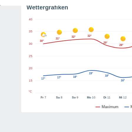
Wettergrafiken
40
35
32°
32°
31°
30°
29°
30
28°
25
20
19°
18°
18°
17°
17°
15
16°
°C
Fr
7
Sa
8
So
9
Mo
10
Di
11
Mi
12
Maximum