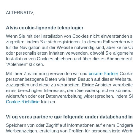
18°
ALTERNATIV,
abneh. Mo
Afvis cookie-lignende teknologier
Beleuchtet
gefühlte Temperatur 18°
Wenn Sie mit der Installation von Cookies nicht einverstanden s
zugreifen, indem Sie sich registrieren. In diesem Fall werden wir
für die Navigation auf der Website notwendig sind, aber keine
oder personalisierten Inhalten verwenden, obwohl Sie allgemein
Pflanzen
Installation von Cookies ablehnen und über dieses Abonnement a
Die gewöhnlichen Küchenabfälle, die Wespe
Spinnen von Ihrer Terrasse fernhalten
"Ablehnen" klicken.
Mit Ihrer Zustimmung verwenden wir und
unsere Partner
Cookie
Wetter 1 - 7 Tage
Aktuell
Vorhersagekarte für die 
personenbezogene Daten wie Ihren Besuch auf dieser Website,
zuzugreifen und diese zu verarbeiten. Einige Anbieter verarbe
eines berechtigten Interesses, dem Sie widersprechen können. 
widerrufen oder der Datenverarbeitung widersprechen, indem Sie
Morgen
Sonntag
Cookie-Richtlinie
Heute
klicken.
8. Aug
9. Aug
7. Aug
Vi og vores partnere gør følgende under databehandli
Speichern von oder Zugriff auf Informationen auf einem Endger
Werbeanzeigen, erstellung von Profilen für personalisierte Wer