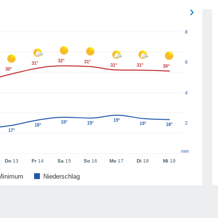
8
32°
31°
6
31°
31°
31°
30°
30°
4
19°
19°
2
19°
19°
18°
18°
17°
mm
Do
13
Fr
14
Sa
15
So
16
Mo
17
Di
18
Mi
19
Minimum
Niederschlag