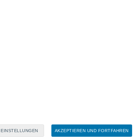
Mondkalender
Mo
Di
Mi
Do
Fr
Sa
So
7
8
9
10
11
12
13
14
15
16
17
18
19
20
EINSTELLUNGEN
AKZEPTIEREN UND FORTFAHREN