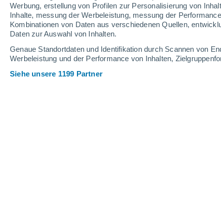
Werbung, erstellung von Profilen zur Personalisierung von Inhal
Inhalte, messung der Werbeleistung, messung der Performance v
31°
/
17°
32°
/
18°
30°
/
17°
Kombinationen von Daten aus verschiedenen Quellen, entwickl
Daten zur Auswahl von Inhalten.
13
-
31
km/h
9
-
23
km/h
14
17
-
37
km/h
Genaue Standortdaten und Identifikation durch Scannen von En
Werbeleistung und der Performance von Inhalten, Zielgruppen
Siehe unsere 1199 Partner
Das Wetter für Sobradinho - DF Heut
klarer Himmel
18°
05:00
gefühlte T.
18°
klarer Himmel
18°
06:00
gefühlte T.
18°
klar
21°
08:00
gefühlte T.
21°
klar
28°
11:00
gefühlte T.
27°