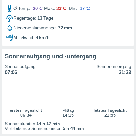
ntwicklung
Ø Temp.:
20°C
Max.:
23°C
Min:
17°C
serung der
Regentage:
13
Tage
g
 Daten zur
Niederschlagsmenge:
72 mm
n Inhalten.
Mittelwind:
9 km/h
ten und
ion durch
Sonnenaufgang und -untergang
on
,
Sonnenaufgang
Sonnenuntergang
erte
07:06
21:23
d Inhalte,
on
ung und der
ce von
nforschung
erstes Tageslicht
Mittag
letztes Tageslicht
icklung
06:34
14:15
21:55
serung von
.
Sonnenstunden
14 h 17 min
Verbleibende Sonnenstunden
5 h 44 min
sere 1199