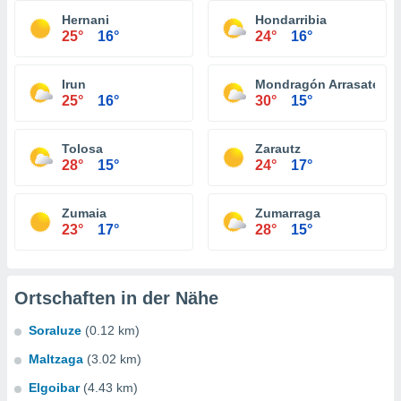
Hernani
Hondarribia
25°
16°
24°
16°
Irun
Mondragón Arrasate
25°
16°
30°
15°
Tolosa
Zarautz
28°
15°
24°
17°
Zumaia
Zumarraga
23°
17°
28°
15°
Ortschaften in der Nähe
Soraluze
(0.12 km)
Maltzaga
(3.02 km)
Elgoibar
(4.43 km)