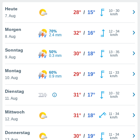
okies oder
 Partner
Heute
10
-
30
28°
/
15°
e es uns
km/h
7. Aug
n, das
uf der
Morgen
70%
12
-
34
 verfolgen
32°
/
16°
2.4 mm
km/h
8. Aug
lysieren
s Profil zu
Sonntag
50%
13
-
35
30°
/
18°
um Ihnen
0.3 mm
km/h
9. Aug
ierende
nd
Montag
60%
11
-
33
erte Inhalte
29°
/
19°
0.9 mm
km/h
10. Aug
. Weitere
nen finden
Dienstag
rer
10
-
32
31°
/
17°
km/h
tlinie
. Sie
11. Aug
e
 jederzeit
Mittwoch
11
-
34
, indem Sie
31°
/
18°
km/h
12. Aug
altfläche
stellungen
Donnerstag
n Rand
11
-
34
30°
/
19°
km/h
bsite
13. Aug