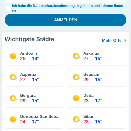
Ich habe die Datenschutzbestimmungen gelesen und stimme ihnen
zu.
Wichtigste Städte
Mehr Orte
Andoain
Azkoitia
25°
16°
27°
15°
Azpeitia
Beasain
27°
15°
29°
15°
Bergara
Deba
29°
15°
23°
17°
Donostia-San Sebastián
Eibar
24°
17°
28°
15°