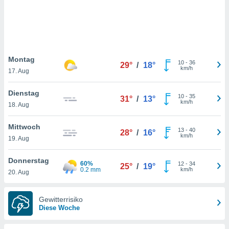
keine
r
analyse
nzeige von
der
erten
Montag
10
-
36
29°
/
18°
erwenden,
km/h
17. Aug
 nicht
Dienstag
erte
10
-
35
31°
/
13°
km/h
ehen
18. Aug
e können
ation von
Mittwoch
13
-
40
28°
/
16°
lehnen und
km/h
19. Aug
s
t auf
Donnerstag
site
60%
12
-
34
25°
/
19°
0.2 mm
km/h
 indem Sie
20. Aug
altfläche
 klicken.
Gewitterrisiko
Zustimmung
Diese Woche
wir und
tner