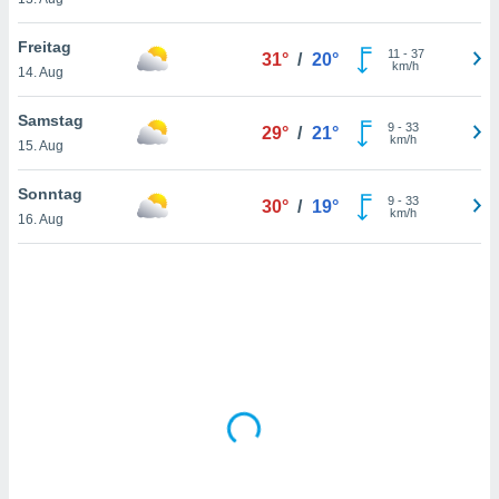
Freitag
11
-
37
31°
/
20°
IV,
km/h
14. Aug
kie-
Samstag
9
-
33
29°
/
21°
km/h
er
15. Aug
it der
Sonntag
n von
9
-
33
30°
/
19°
km/h
cht
16. Aug
den sind,
 weiterhin
 Website
t
 indem Sie
ieren. In
l werden
über
, dass wir
s
, die für die
auf der
twendig