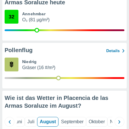
von
Armas Soraluze heute
erte
Annehmbar
32
verwendung
O₃ (81 µg/m³)
n zur
erter
rstellung
n zur
Pollenflug
ierung von
Details
verwendung
n zur
Niedrig
Gräser (16 #/m³)
erter
essung der
ung,
er
ce von
Wie ist das Wetter in Placencia de las
analyse von
n durch
Armas Soraluze im
August
?
 oder
onen von
Mai
Juni
Juli
August
September
Oktober
Novembe
nen