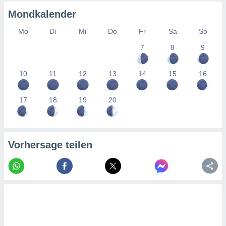
tner
Mondkalender
Mo
Di
Mi
Do
Fr
Sa
So
7
8
9
10
11
12
13
14
15
16
17
18
19
20
Vorhersage teilen