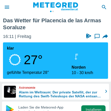
 Armas Soraluze
Das Wetter für Placencia de las Armas
politik
Soraluze
von
16:11
Freitag
...
at) wurde
uten
klar
m
llen, dass
27°
estellten
nen von
Norden
tät sind.
gefühlte Temperatur 28°
 diese
10
30 km/h
er die
Optionen
Astronomie
Alarm im Weltraum: Der private Satellit, der zur
Rettung des Swift-Teleskops der NASA entsandt
 cookies
wurde
s adgang
Laden Sie die Meteored-App
gitale
Installieren