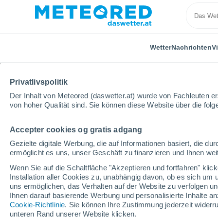
Wetter
Nachrichten
V
Privatlivspolitik
Der Inhalt von Meteored (daswetter.at) wurde von Fachleuten erst
von hoher Qualität sind. Sie können diese Website über die fol
Accepter cookies og gratis adgang
Home
USA
Staat Georgia
Thomasville
Gezielte digitale Werbung, die auf Informationen basiert, die 
ermöglicht es uns, unser Geschäft zu finanzieren und Ihnen weit
Das Wetter für Thomasv
Wenn Sie auf die Schaltfläche "Akzeptieren und fortfahren" kli
Installation aller Cookies zu, unabhängig davon, ob es sich um 
10:55
Samstag
uns ermöglichen, das Verhalten auf der Website zu verfolgen und
Ihnen darauf basierende Werbung und personalisierte Inhalte an
Cookie-Richtlinie
. Sie können Ihre Zustimmung jederzeit widerru
teilweise bewölkt
unteren Rand unserer Website klicken.