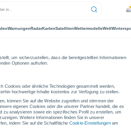
ideo
Warnungen
Radar
Karten
Satelliten
Wettermodelle
Welt
Winterspo
ellt, um sicherzustellen, dass die bereitgestellten Informationen
genden Optionen aufrufen:
durch Cookies oder ähnliche Technologien gesammelt werden,
erhin hochwertige Inhalte kostenlos zur Verfügung zu stellen.
ille - GA
cken, können Sie auf die Website zugreifen und stimmen der
unsere eigenen Cookies oder die unserer Partner handelt, die es
...
 zu analysieren sowie ein spezifisches Profil zu erstellen, um
zuzeigen. Weitere Informationen finden Sie in unserer
Stündlich
fen, indem Sie auf die Schaltfläche
Cookie-Einstellungen
am
Übermäßige feuchte Hitze in den
kommenden Stunden