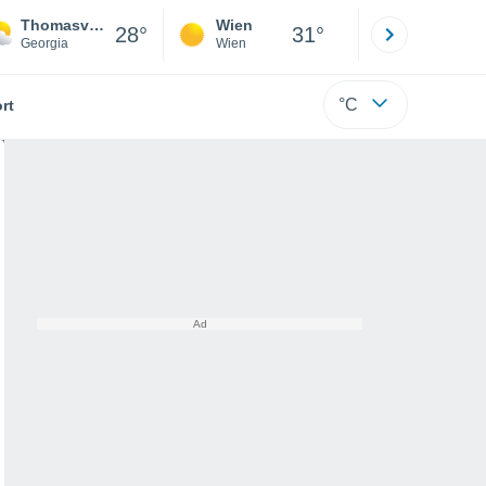
Thomasville
Wien
Innsbruck
28°
31°
Georgia
Wien
Tirol
°C
rt