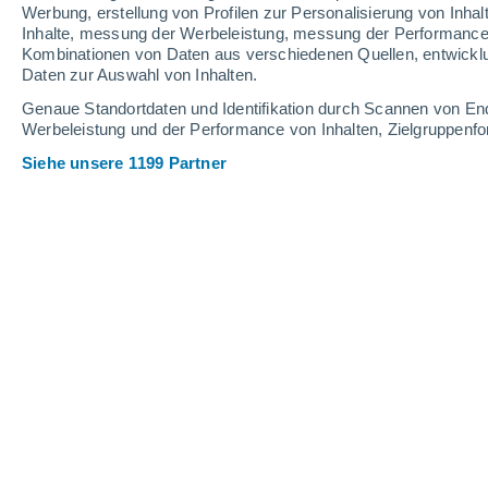
5.5 mm
1.6 mm
2.1 mm
Werbung, erstellung von Profilen zur Personalisierung von Inhal
Inhalte, messung der Werbeleistung, messung der Performance v
32°
/
23°
33°
/
23°
33°
/
22°
Kombinationen von Daten aus verschiedenen Quellen, entwickl
Daten zur Auswahl von Inhalten.
7
-
21
km/h
11
-
33
km/h
9
13
-
32
km/h
Genaue Standortdaten und Identifikation durch Scannen von En
Werbeleistung und der Performance von Inhalten, Zielgruppen
Siehe unsere 1199 Partner
Das Wetter für Thomasville - GA Heu
teilweise bewölk
28°
11:00
gefühlte T.
32°
teilweise bewölk
29°
12:00
gefühlte T.
34°
teilweise bewölk
31°
13:00
gefühlte T.
35°
bedeckt
32°
14:00
gefühlte T.
36°