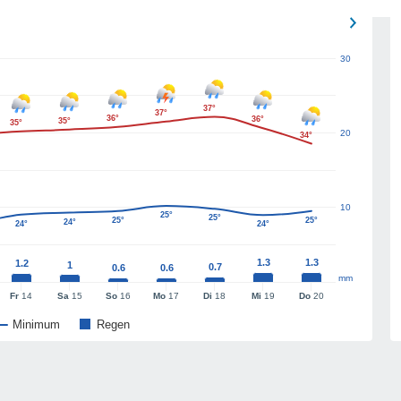
30
37°
37°
36°
36°
35°
35°
20
34°
10
25°
25°
25°
25°
24°
24°
24°
1.3
1.3
1.2
1
0.7
0.6
0.6
mm
Fr
14
Sa
15
So
16
Mo
17
Di
18
Mi
19
Do
20
Minimum
Regen