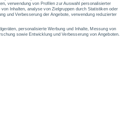
5.8 mm
1 mm
1.2 mm
ten, verwendung von Profilen zur Auswahl personalisierter
on Inhalten, analyse von Zielgruppen durch Statistiken oder
34°
/
22°
35°
/
23°
35°
/
23°
35°
/
24°
ung und Verbesserung der Angebote, verwendung reduzierter
-
25
km/h
15
-
43
km/h
11
-
29
km/h
10
-
26
km/h
dgeräten, personalisierte Werbung und Inhalte, Messung von
forschung sowie Entwicklung und Verbesserung von Angeboten.
te
, 8. August
t
Osten
4 mäßig
10
-
25 km/h
LSF:
6-10
t
Osten
5 mäßig
10
-
27 km/h
LSF:
6-10
t
Osten
7 hoch
9
-
27 km/h
LSF:
15-25
Osten
6 hoch
10
-
28 km/h
LSF:
15-25