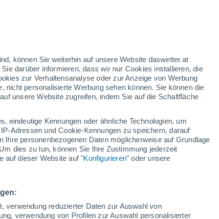
/h
ind, können Sie weiterhin auf unsere Website daswetter.at
 Sie darüber informieren, dass wir nur Cookies installieren, die
 Cookies zur Verhaltensanalyse oder zur Anzeige von Werbung
e, nicht personalisierte Werbung sehen können. Sie können die
uf unsere Website zugreifen, indem Sie auf die Schaltfläche
ur
dt
s, eindeutige Kennungen oder ähnliche Technologien, um
Temperaturen
Regenradar
Satelliten
Wettermodelle
 IP-Adressen und Cookie-Kennungen zu speichern, darauf
iten Ihre personenbezogenen Daten möglicherweise auf Grundlage
Um dies zu tun, können Sie Ihre Zustimmung jederzeit
 auf dieser Website auf "
Konfigurieren
" oder unsere
ienstag
Mittwoch
Donnerstag
Freitag
11. Aug
12. Aug
13. Aug
14. Aug
ngen:
ät, verwendung reduzierter Daten zur Auswahl von
bung, verwendung von Profilen zur Auswahl personalisierter
90%
90%
80%