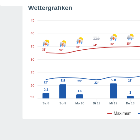
Wettergrafiken
45
40
35°
35°
34°
35
33°
33°
32°
30
25
5.8
5.5
23°
23°
22°
22°
20
2.1
1.6
1
°C
Sa
8
So
9
Mo
10
Di
11
Mi
12
Do
13
Maximum