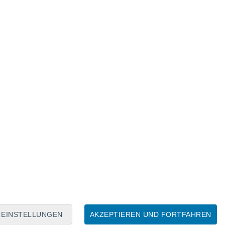
Mondkalender
Mo
Di
Mi
Do
Fr
Sa
So
8
9
10
11
12
13
14
15
16
17
18
19
20
21
EINSTELLUNGEN
AKZEPTIEREN UND FORTFAHREN