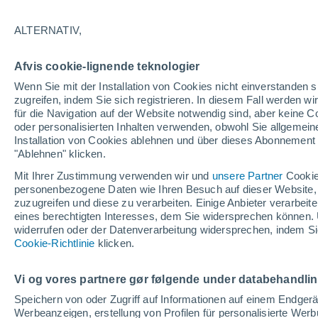
28°
ALTERNATIV,
Osten
Afvis cookie-lignende teknologier
gefühlte Temperatur 32°
10
-
25 km
Wenn Sie mit der Installation von Cookies nicht einverstanden s
zugreifen, indem Sie sich registrieren. In diesem Fall werden wir
für die Navigation auf der Website notwendig sind, aber keine
oder personalisierten Inhalten verwenden, obwohl Sie allgemein
Astronomie
Installation von Cookies ablehnen und über dieses Abonnement a
Alarm im Weltraum: Der private Satellit, der z
Rettung des Swift-Teleskops der NASA entsan
"Ablehnen" klicken.
wurde
Mit Ihrer Zustimmung verwenden wir und
unsere Partner
Cookie
Wetter 1 - 7 Tage
Aktuell
Vorhersagekarte für die 
personenbezogene Daten wie Ihren Besuch auf dieser Website,
zuzugreifen und diese zu verarbeiten. Einige Anbieter verarbe
eines berechtigten Interesses, dem Sie widersprechen können. 
widerrufen oder der Datenverarbeitung widersprechen, indem Sie
Morgen
Montag
D
Cookie-Richtlinie
Heute
klicken.
9. Aug
10. Aug
8. Aug
Vi og vores partnere gør følgende under databehandli
Speichern von oder Zugriff auf Informationen auf einem Endger
Werbeanzeigen, erstellung von Profilen für personalisierte Wer
80%
80%
80%