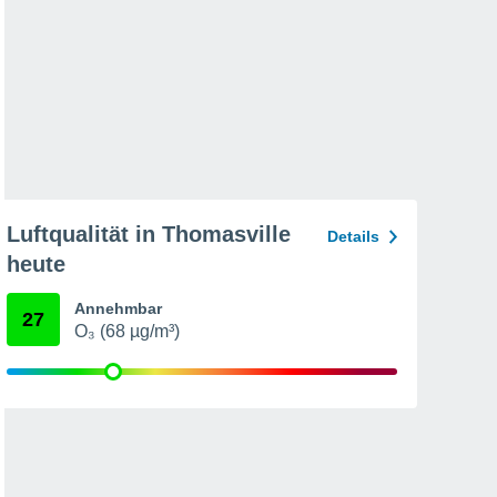
Luftqualität in Thomasville
Details
heute
Annehmbar
27
O₃ (68 µg/m³)