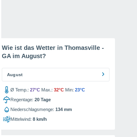
Wie ist das Wetter in Thomasville -
GA im
August
?
August
Ø Temp.:
27°C
Max.:
32°C
Min:
23°C
Regentage:
20
Tage
Niederschlagsmenge:
134 mm
Mittelwind:
8 km/h