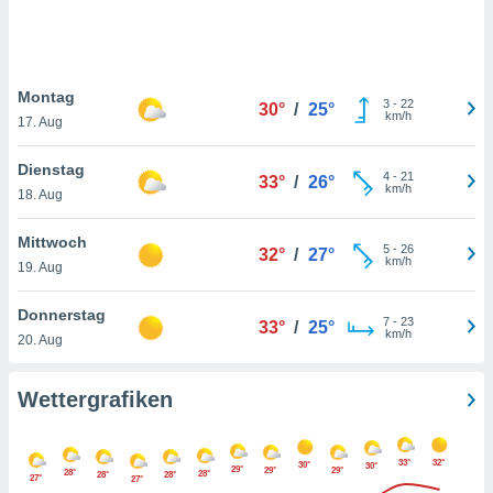
keine
r
analyse
nzeige von
Montag
der
3
-
22
30°
/
25°
km/h
erten
17. Aug
erwenden,
Dienstag
4
-
21
33°
/
26°
 nicht
km/h
18. Aug
erte
ehen
Mittwoch
e können
5
-
26
32°
/
27°
km/h
ation von
19. Aug
lehnen und
s
Donnerstag
7
-
23
33°
/
25°
t auf
km/h
20. Aug
site
 indem Sie
altfläche
Wettergrafiken
 klicken.
Zustimmung
33°
32°
wir und
30°
30°
29°
29°
29°
28°
28°
28°
28°
27°
27°
tner