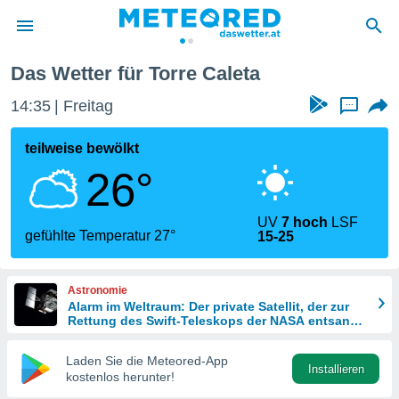
a
Das Wetter für Torre Caleta
politik
14:35
Freitag
...
von
at) wurde
teilweise bewölkt
uten
26°
m
llen, dass
estellten
UV
7 hoch
LSF
nen von
gefühlte Temperatur 27°
15-25
tät sind.
 diese
er die
Astronomie
Optionen
Alarm im Weltraum: Der private Satellit, der zur
Rettung des Swift-Teleskops der NASA entsandt
wurde
 cookies
Laden Sie die Meteored-App
s adgang
Installieren
kostenlos herunter!
gitale