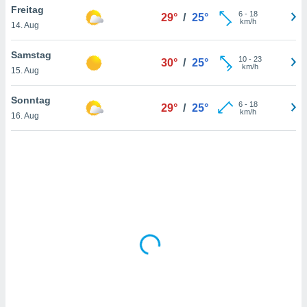
Freitag
6
-
18
29°
/
25°
km/h
14. Aug
IV,
Samstag
10
-
23
30°
/
25°
kie-
km/h
15. Aug
er
Sonntag
6
-
18
29°
/
25°
it der
km/h
16. Aug
n von
cht
den sind,
 weiterhin
 Website
t
 indem Sie
ieren. In
l werden
über
, dass wir
s
, die für die
auf der
twendig