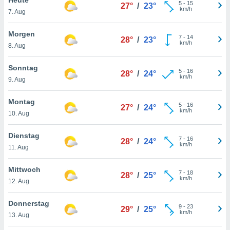
okies oder
5
-
15
27°
/
23°
km/h
7. Aug
 Partner
e es uns
n, das
Morgen
7
-
14
28°
/
23°
uf der
km/h
8. Aug
 verfolgen
lysieren
Sonntag
5
-
16
28°
/
24°
km/h
9. Aug
s Profil zu
um Ihnen
ierende
Montag
5
-
16
27°
/
24°
nd
km/h
10. Aug
erte Inhalte
. Weitere
Dienstag
7
-
16
nen finden
28°
/
24°
km/h
11. Aug
rer
tlinie
. Sie
Mittwoch
e
7
-
18
28°
/
25°
km/h
 jederzeit
12. Aug
, indem Sie
altfläche
Donnerstag
9
-
23
stellungen
29°
/
25°
km/h
13. Aug
n Rand
bsite