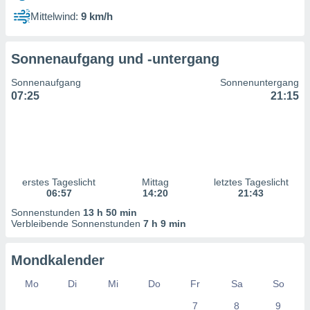
ntwicklung
Mittelwind:
9 km/h
serung der
g
Sonnenaufgang und -untergang
 Daten zur
n Inhalten.
Sonnenaufgang
Sonnenuntergang
07:25
21:15
ten und
ion durch
on
,
erte
d Inhalte,
erstes Tageslicht
Mittag
letztes Tageslicht
on
06:57
14:20
21:43
ung und der
ce von
Sonnenstunden
13 h 50 min
Verbleibende Sonnenstunden
7 h 9 min
nforschung
icklung
Mondkalender
serung von
.
Mo
Di
Mi
Do
Fr
Sa
So
sere 1199
7
8
9