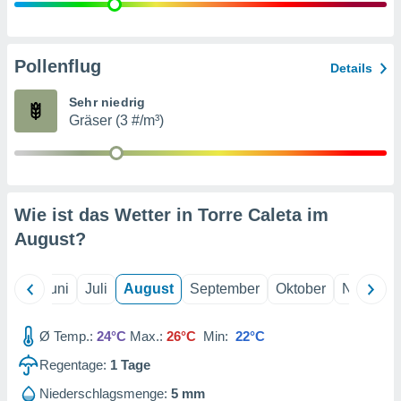
von
erte
verwendung
Pollenflug
Details
n zur
Sehr niedrig
erter
Gräser (3 #/m³)
rstellung
n zur
ierung von
verwendung
n zur
Wie ist das Wetter in Torre Caleta im
erter
August
?
essung der
ung,
er
Mai
Juni
Juli
August
September
Oktober
Novembe
ce von
analyse von
n durch
Ø Temp.:
24°C
Max.:
26°C
Min:
22°C
 oder
onen von
Regentage:
1
Tage
nen
Niederschlagsmenge:
5 mm