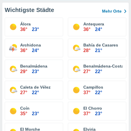
Wichtigste Städte
Mehr Orte
Álora
Antequera
36°
23°
36°
24°
Archidona
Bahía de Casares
36°
24°
28°
21°
Benalmádena
Benalmádena-Costa
29°
23°
27°
22°
Caleta de Vélez
Campillos
27°
22°
37°
22°
Coín
El Chorro
35°
23°
37°
23°
El Morche
Elviria