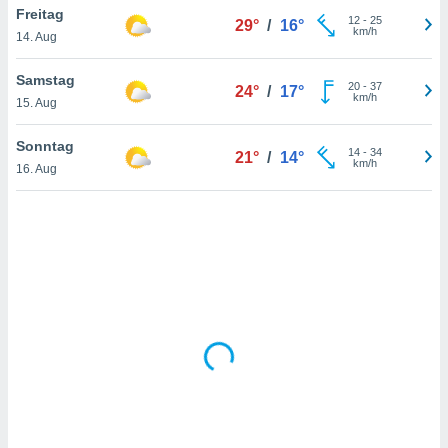
Freitag
12
-
25
29°
/
16°
km/h
14. Aug
IV,
Samstag
20
-
37
24°
/
17°
kie-
km/h
15. Aug
er
Sonntag
14
-
34
21°
/
14°
it der
km/h
16. Aug
n von
cht
den sind,
 weiterhin
 Website
t
 indem Sie
ieren. In
l werden
über
, dass wir
s
, die für die
auf der
twendig