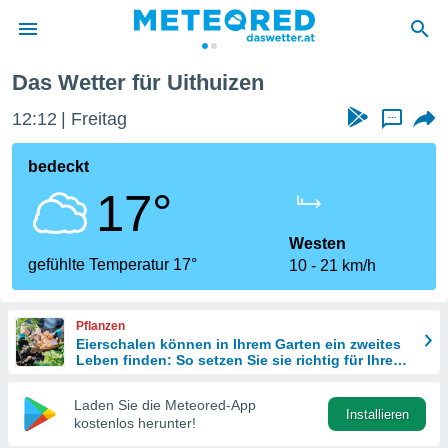
Das Wetter für Uithuizen
politik
12:12
Freitag
...
von
at) wurde
bedeckt
uten
17°
m
llen, dass
estellten
Westen
nen von
gefühlte Temperatur 17°
10
21 km/h
tät sind.
 diese
er die
Pflanzen
Optionen
Eierschalen können in Ihrem Garten ein zweites
Leben finden: So setzen Sie sie richtig für Ihre
Pflanzen ein
 cookies
Laden Sie die Meteored-App
s adgang
Installieren
kostenlos herunter!
gitale