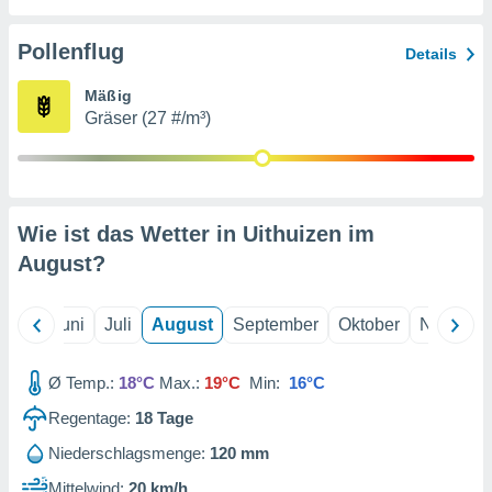
von
erte
Pollenflug
Details
verwendung
n zur
Mäßig
Gräser (27 #/m³)
erter
rstellung
n zur
ierung von
verwendung
Wie ist das Wetter in Uithuizen im
n zur
August
?
erter
essung der
ung,
Mai
Juni
Juli
August
September
Oktober
Novembe
er
ce von
analyse von
Ø Temp.:
18°C
Max.:
19°C
Min:
16°C
n durch
Regentage:
18
Tage
 oder
onen von
Niederschlagsmenge:
120 mm
nen
Mittelwind:
20 km/h