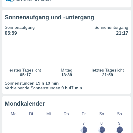
ntwicklung
serung der
Sonnenaufgang und -untergang
g
 Daten zur
Sonnenaufgang
Sonnenuntergang
n Inhalten.
05:59
21:17
ten und
ion durch
on
,
erte
erstes Tageslicht
Mittag
letztes Tageslicht
d Inhalte,
05:17
13:39
21:59
on
Sonnenstunden
15 h 19 min
ung und der
Verbleibende Sonnenstunden
9 h 47 min
ce von
nforschung
Mondkalender
icklung
serung von
Mo
Di
Mi
Do
Fr
Sa
So
.
7
8
9
sere 1199