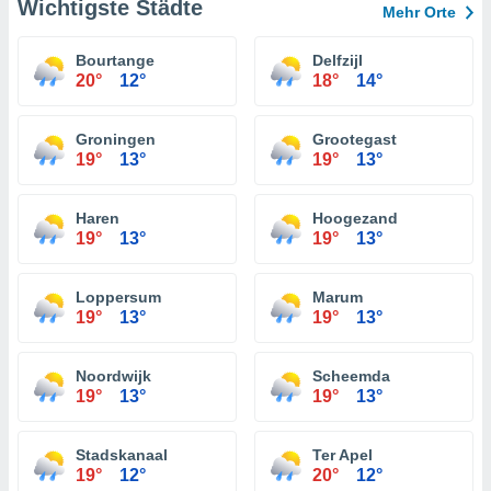
Wichtigste Städte
Mehr Orte
Bourtange
Delfzijl
20°
12°
18°
14°
Groningen
Grootegast
19°
13°
19°
13°
Haren
Hoogezand
19°
13°
19°
13°
Loppersum
Marum
19°
13°
19°
13°
Noordwijk
Scheemda
19°
13°
19°
13°
Stadskanaal
Ter Apel
19°
12°
20°
12°