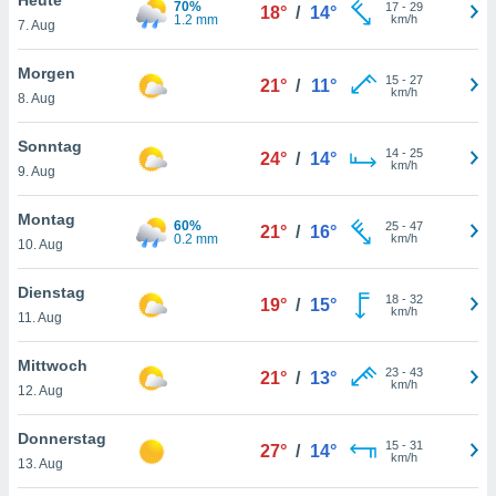
70%
okies oder
17
-
29
18°
/
14°
1.2 mm
km/h
7. Aug
 Partner
e es uns
n, das
Morgen
15
-
27
21°
/
11°
uf der
km/h
8. Aug
 verfolgen
lysieren
Sonntag
14
-
25
24°
/
14°
km/h
9. Aug
s Profil zu
um Ihnen
ierende
Montag
60%
25
-
47
21°
/
16°
nd
0.2 mm
km/h
10. Aug
erte Inhalte
. Weitere
Dienstag
18
-
32
nen finden
19°
/
15°
km/h
11. Aug
rer
tlinie
. Sie
Mittwoch
e
23
-
43
21°
/
13°
km/h
 jederzeit
12. Aug
, indem Sie
altfläche
Donnerstag
15
-
31
stellungen
27°
/
14°
km/h
13. Aug
n Rand
bsite