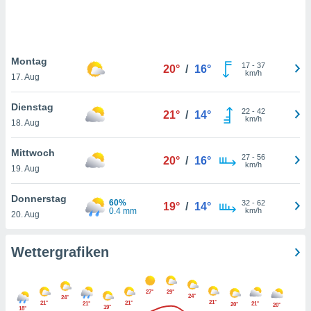
keine
r
analyse
nzeige von
Montag
der
17
-
37
20°
/
16°
km/h
erten
17. Aug
erwenden,
Dienstag
22
-
42
21°
/
14°
 nicht
km/h
18. Aug
erte
ehen
Mittwoch
e können
27
-
56
20°
/
16°
km/h
ation von
19. Aug
lehnen und
s
Donnerstag
60%
32
-
62
19°
/
14°
t auf
0.4 mm
km/h
20. Aug
site
 indem Sie
altfläche
Wettergrafiken
 klicken.
Zustimmung
27°
29°
wir und
24°
24°
21°
21°
21°
21°
21°
20°
20°
tner
19°
18°