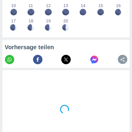
tner
10
11
12
13
14
15
16
17
18
19
20
Vorhersage teilen