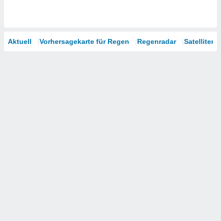
Aktuell
Vorhersagekarte für Regen
Regenradar
Satelliten