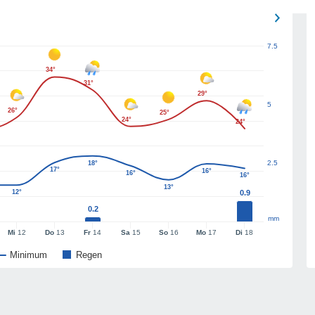
7.5
34°
31°
29°
5
26°
25°
24°
24°
2.5
18°
17°
16°
16°
16°
13°
12°
0.9
0.2
mm
Mi
12
Do
13
Fr
14
Sa
15
So
16
Mo
17
Di
18
Minimum
Regen