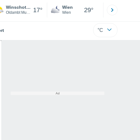
Winschoten
Wien
Innsbruck
17°
29°
Oldambt Municipality
Wien
Tirol
°C
rt