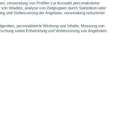
ten, verwendung von Profilen zur Auswahl personalisierter
on Inhalten, analyse von Zielgruppen durch Statistiken oder
29°
/
15°
23°
/
15°
23°
/
12°
26°
/
12°
ung und Verbesserung der Angebote, verwendung reduzierter
-
28
km/h
19
-
41
km/h
12
-
30
km/h
15
-
33
km/h
dgeräten, personalisierte Werbung und Inhalte, Messung von
forschung sowie Entwicklung und Verbesserung von Angeboten.
 August
en
Westen
2 niedrig
32
-
50 km/h
LSF:
nein
en
Westen
1 niedrig
29
-
47 km/h
LSF:
nein
en
Westen
1 niedrig
25
-
47 km/h
LSF:
nein
en
Westen
0 niedrig
18
-
43 km/h
LSF:
nein