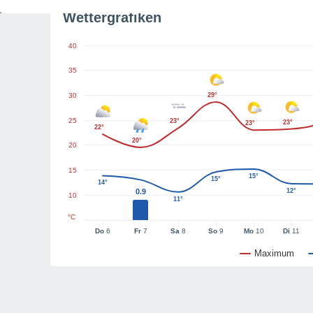
Wettergrafiken
40
35
30
29°
25
23°
23°
23°
22°
20°
20
15
15°
15°
14°
0.9
12°
10
11°
°C
Do
6
Fr
7
Sa
8
So
9
Mo
10
Di
11
Maximum