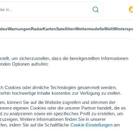
ideo
Warnungen
Radar
Karten
Satelliten
Wettermodelle
Welt
Winterspo
ellt, um sicherzustellen, dass die bereitgestellten Informationen
genden Optionen aufrufen:
ten
durch Cookies oder ähnliche Technologien gesammelt werden,
erhin hochwertige Inhalte kostenlos zur Verfügung zu stellen.
oten
cken, können Sie auf die Website zugreifen und stimmen der
unsere eigenen Cookies oder die unserer Partner handelt, die es
...
 zu analysieren sowie ein spezifisches Profil zu erstellen, um
zuzeigen. Weitere Informationen finden Sie in unserer
Stündlich
fen, indem Sie auf die Schaltfläche
Cookie-Einstellungen
am
Bewölkter Himmel für die
nächsten Stunden