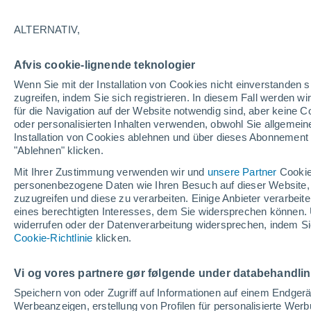
17°
ALTERNATIV,
Westen
Afvis cookie-lignende teknologier
gefühlte Temperatur 17°
18
-
40 km
Wenn Sie mit der Installation von Cookies nicht einverstanden s
zugreifen, indem Sie sich registrieren. In diesem Fall werden wir
für die Navigation auf der Website notwendig sind, aber keine
oder personalisierten Inhalten verwenden, obwohl Sie allgemein
Pflanzen
Installation von Cookies ablehnen und über dieses Abonnement a
Die gewöhnlichen Küchenabfälle, die Wespe
Spinnen von Ihrer Terrasse fernhalten
"Ablehnen" klicken.
Mit Ihrer Zustimmung verwenden wir und
unsere Partner
Cookie
Wetter 1 - 7 Tage
Aktuell
Vorhersagekarte für die 
personenbezogene Daten wie Ihren Besuch auf dieser Website,
zuzugreifen und diese zu verarbeiten. Einige Anbieter verarbe
eines berechtigten Interesses, dem Sie widersprechen können. 
widerrufen oder der Datenverarbeitung widersprechen, indem Sie
Morgen
Samstag
Cookie-Richtlinie
Heute
klicken.
7. Aug
8. Aug
6. Aug
Vi og vores partnere gør følgende under databehandli
Speichern von oder Zugriff auf Informationen auf einem Endger
Werbeanzeigen, erstellung von Profilen für personalisierte Wer
60%
0%