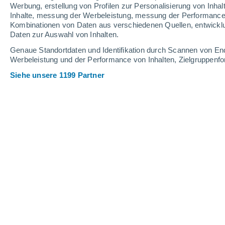
0.9 mm
0.1 mm
Werbung, erstellung von Profilen zur Personalisierung von Inhal
Inhalte, messung der Werbeleistung, messung der Performance v
20°
/
13°
23°
/
11°
22°
/
14°
Kombinationen von Daten aus verschiedenen Quellen, entwickl
Daten zur Auswahl von Inhalten.
12
-
27
km/h
11
-
19
km/h
14
32
-
51
km/h
Genaue Standortdaten und Identifikation durch Scannen von En
Werbeleistung und der Performance von Inhalten, Zielgruppen
Siehe unsere 1199 Partner
Das Wetter für Winschoten Heute
, 6.
vereinzelt Wolk
22°
17:00
gefühlte T.
22°
vereinzelt Wolk
20°
18:00
gefühlte T.
20°
vereinzelt Wolk
20°
19:00
gefühlte T.
20°
vereinzelt Wolk
19°
20:00
gefühlte T.
19°