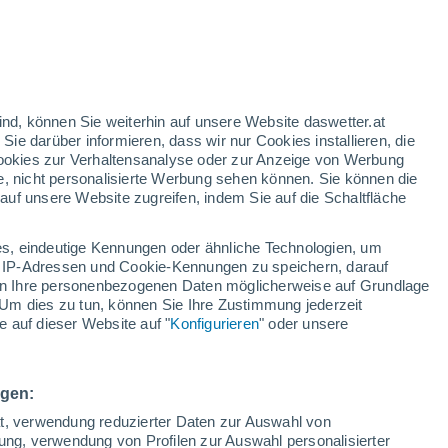
/h
ind, können Sie weiterhin auf unsere Website daswetter.at
 Sie darüber informieren, dass wir nur Cookies installieren, die
 Cookies zur Verhaltensanalyse oder zur Anzeige von Werbung
e, nicht personalisierte Werbung sehen können. Sie können die
uf unsere Website zugreifen, indem Sie auf die Schaltfläche
n und
s, eindeutige Kennungen oder ähnliche Technologien, um
Bewölkung
Regenradar
Satelliten
Wettermodelle
 IP-Adressen und Cookie-Kennungen zu speichern, darauf
iten Ihre personenbezogenen Daten möglicherweise auf Grundlage
Um dies zu tun, können Sie Ihre Zustimmung jederzeit
 auf dieser Website auf "
Konfigurieren
" oder unsere
Sonntag
Montag
Dienstag
Mittwoch
9. Aug
10. Aug
11. Aug
12. Aug
ngen:
ät, verwendung reduzierter Daten zur Auswahl von
bung, verwendung von Profilen zur Auswahl personalisierter