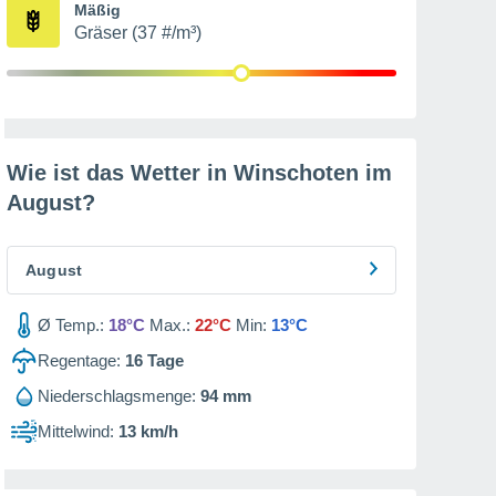
Mäßig
Gräser (37 #/m³)
Wie ist das Wetter in Winschoten im
August
?
August
Ø Temp.:
18°C
Max.:
22°C
Min:
13°C
Regentage:
16
Tage
Niederschlagsmenge:
94 mm
Mittelwind:
13 km/h