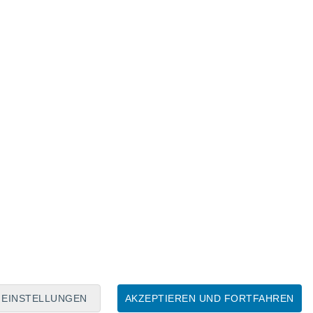
Mondkalender
Mo
Di
Mi
Do
Fr
Sa
So
6
7
8
9
10
11
12
13
14
15
16
17
18
19
EINSTELLUNGEN
AKZEPTIEREN UND FORTFAHREN