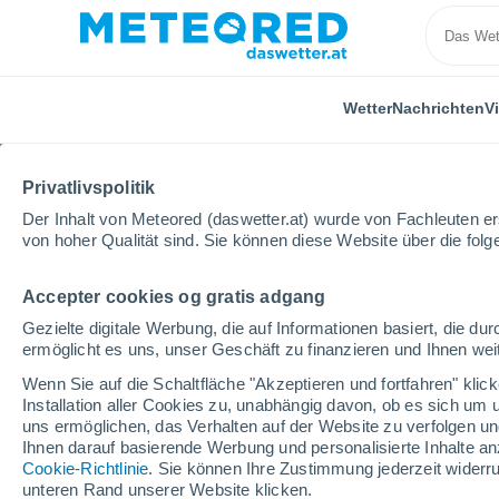
Wetter
Nachrichten
V
Privatlivspolitik
Der Inhalt von Meteored (daswetter.at) wurde von Fachleuten erst
von hoher Qualität sind. Sie können diese Website über die fol
Accepter cookies og gratis adgang
Home
Niederlande
Provinz Groningen
Winscho
Gezielte digitale Werbung, die auf Informationen basiert, die 
ermöglicht es uns, unser Geschäft zu finanzieren und Ihnen weit
Das Wetter für Winsch
Wenn Sie auf die Schaltfläche "Akzeptieren und fortfahren" kli
Installation aller Cookies zu, unabhängig davon, ob es sich um 
20:33
Donnerstag
uns ermöglichen, das Verhalten auf der Website zu verfolgen und
Ihnen darauf basierende Werbung und personalisierte Inhalte an
Cookie-Richtlinie
. Sie können Ihre Zustimmung jederzeit widerru
vereinzelt Wolken
unteren Rand unserer Website klicken.