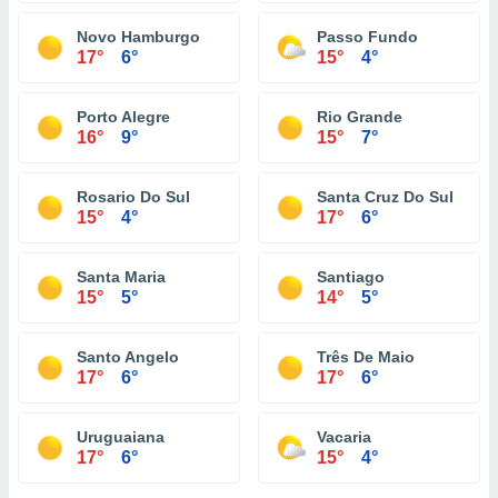
Novo Hamburgo
Passo Fundo
17°
6°
15°
4°
Porto Alegre
Rio Grande
16°
9°
15°
7°
Rosario Do Sul
Santa Cruz Do Sul
15°
4°
17°
6°
Santa Maria
Santiago
15°
5°
14°
5°
Santo Angelo
Três De Maio
17°
6°
17°
6°
Uruguaiana
Vacaria
17°
6°
15°
4°