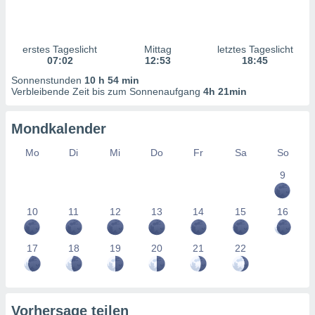
ntwicklung
serung der
g
erstes Tageslicht
Mittag
letztes Tageslicht
 Daten zur
07:02
12:53
18:45
n Inhalten.
Sonnenstunden
10 h 54 min
Verbleibende Zeit bis zum Sonnenaufgang
4h 21min
ten und
ion durch
Mondkalender
on
,
Mo
Di
Mi
Do
Fr
Sa
So
erte
9
d Inhalte,
on
ung und der
10
11
12
13
14
15
16
ce von
nforschung
17
18
19
20
21
22
icklung
serung von
.
sere 1199
Vorhersage teilen