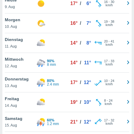
okies oder
16
-
30
17°
/
6°
km/h
9. Aug
 Partner
e es uns
n, das
Morgen
19
-
38
16°
/
7°
uf der
km/h
10. Aug
 verfolgen
lysieren
Dienstag
20
-
41
14°
/
8°
km/h
11. Aug
s Profil zu
um Ihnen
ierende
Mittwoch
90%
17
-
33
14°
/
11°
nd
8 mm
km/h
12. Aug
erte Inhalte
. Weitere
Donnerstag
80%
10
-
24
nen finden
17°
/
12°
2.4 mm
km/h
13. Aug
rer
tlinie
. Sie
Freitag
e
8
-
24
19°
/
10°
km/h
 jederzeit
14. Aug
, indem Sie
altfläche
Samstag
60%
17
-
32
stellungen
21°
/
12°
1.2 mm
km/h
15. Aug
n Rand
bsite