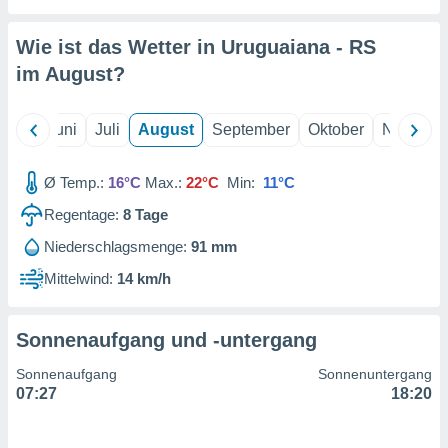
von
erte
Wie ist das Wetter in Uruguaiana - RS
verwendung
im
August
?
n zur
erter
Mai
Juni
Juli
August
September
Oktober
Novembe
rstellung
n zur
ierung von
Ø Temp.:
16°C
Max.:
22°C
Min:
11°C
verwendung
n zur
Regentage:
8
Tage
Niederschlagsmenge:
91 mm
erter
essung der
Mittelwind:
14 km/h
ung,
er
ce von
Sonnenaufgang und -untergang
analyse von
n durch
Sonnenaufgang
Sonnenuntergang
 oder
07:27
18:20
onen von
nen