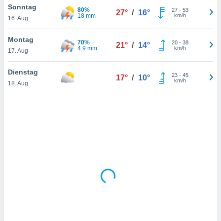
Sonntag
80%
27
-
53
27°
/
16°
18 mm
km/h
16. Aug
IV,
Montag
70%
20
-
38
21°
/
14°
kie-
4.9 mm
km/h
17. Aug
er
Dienstag
23
-
45
17°
/
10°
it der
km/h
18. Aug
n von
cht
den sind,
 weiterhin
 Website
t
 indem Sie
ieren. In
l werden
über
, dass wir
s
, die für die
auf der
twendig