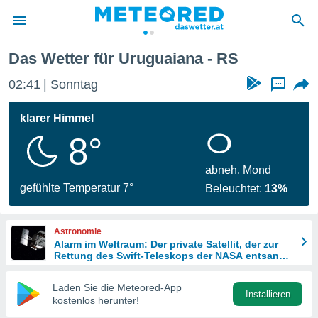
Das Wetter für Uruguaiana - RS
politik
02:41
Sonntag
...
von
at) wurde
klarer Himmel
uten
8°
m
llen, dass
estellten
abneh. Mond
nen von
gefühlte Temperatur 7°
Beleuchtet:
13%
tät sind.
 diese
er die
Astronomie
Optionen
Alarm im Weltraum: Der private Satellit, der zur
Rettung des Swift-Teleskops der NASA entsandt
wurde
 cookies
Laden Sie die Meteored-App
s adgang
Installieren
kostenlos herunter!
gitale