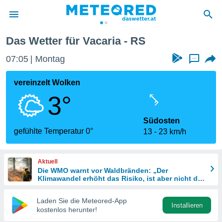
Das Wetter für Vacaria - RS
politik
07:05
Montag
...
von
at) wurde
vereinzelt Wolken
uten
3°
m
llen, dass
estellten
Südosten
nen von
gefühlte Temperatur 0°
13
23 km/h
tät sind.
 diese
er die
Aktuell
Optionen
Die WMO warnt vor Waldbränden: „Der
Klimawandel erhöht das Risiko, ist aber nicht die
einzige Ursache“
 cookies
Laden Sie die Meteored-App
s adgang
Installieren
kostenlos herunter!
gitale