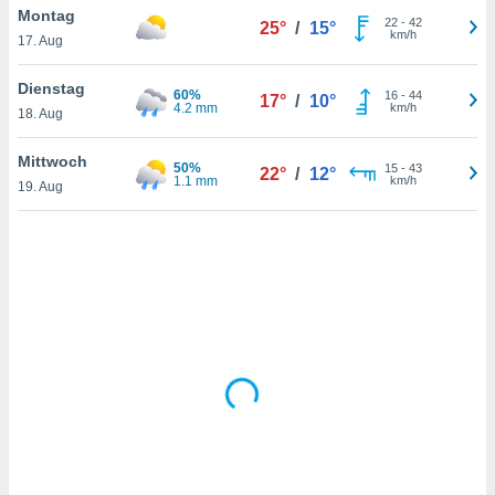
Montag
22
-
42
25°
/
15°
km/h
17. Aug
IV,
Dienstag
60%
16
-
44
17°
/
10°
kie-
4.2 mm
km/h
18. Aug
er
Mittwoch
50%
15
-
43
22°
/
12°
it der
1.1 mm
km/h
19. Aug
n von
cht
den sind,
 weiterhin
 Website
t
 indem Sie
ieren. In
l werden
über
, dass wir
s
, die für die
auf der
twendig