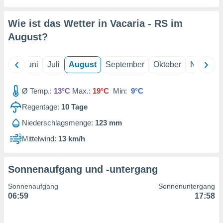
von
erte
Wie ist das Wetter in Vacaria - RS im
verwendung
August
?
n zur
erter
Mai
Juni
Juli
August
September
Oktober
Novembe
rstellung
n zur
ierung von
Ø Temp.:
13°C
Max.:
19°C
Min:
9°C
verwendung
n zur
Regentage:
10
Tage
Niederschlagsmenge:
123 mm
erter
essung der
Mittelwind:
13 km/h
ung,
er
ce von
Sonnenaufgang und -untergang
analyse von
n durch
Sonnenaufgang
Sonnenuntergang
 oder
06:59
17:58
onen von
nen