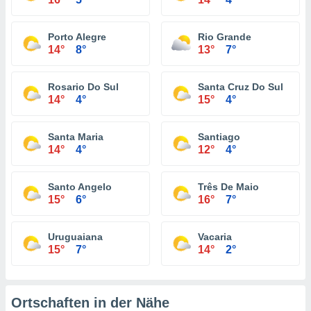
Porto Alegre
Rio Grande
14°
8°
13°
7°
Rosario Do Sul
Santa Cruz Do Sul
14°
4°
15°
4°
Santa Maria
Santiago
14°
4°
12°
4°
Santo Angelo
Três De Maio
15°
6°
16°
7°
Uruguaiana
Vacaria
15°
7°
14°
2°
Ortschaften in der Nähe