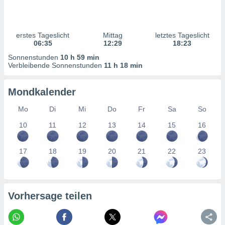
ntwicklung
serung der
g
erstes Tageslicht
Mittag
letztes Tageslicht
 Daten zur
06:35
12:29
18:23
n Inhalten.
Sonnenstunden
10 h 59 min
Verbleibende Sonnenstunden
11 h 18 min
ten und
ion durch
Mondkalender
on
,
Mo
Di
Mi
Do
Fr
Sa
So
erte
10
11
12
13
14
15
16
d Inhalte,
on
ung und der
17
18
19
20
21
22
23
ce von
nforschung
icklung
serung von
Vorhersage teilen
.
sere 1199