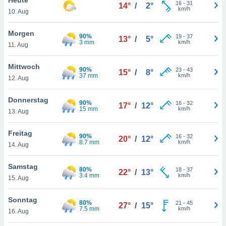
okies oder
16
-
31
14°
/
2°
km/h
10. Aug
 Partner
e es uns
n, das
Morgen
90%
19
-
37
13°
/
5°
uf der
3 mm
km/h
11. Aug
 verfolgen
lysieren
Mittwoch
90%
23
-
43
15°
/
8°
37 mm
km/h
12. Aug
s Profil zu
um Ihnen
ierende
Donnerstag
90%
16
-
32
17°
/
12°
nd
15 mm
km/h
13. Aug
erte Inhalte
. Weitere
Freitag
90%
16
-
32
nen finden
20°
/
12°
8.7 mm
km/h
14. Aug
rer
tlinie
. Sie
Samstag
e
80%
18
-
37
22°
/
13°
3.4 mm
km/h
 jederzeit
15. Aug
, indem Sie
altfläche
Sonntag
80%
21
-
45
stellungen
27°
/
15°
7.5 mm
km/h
16. Aug
n Rand
bsite