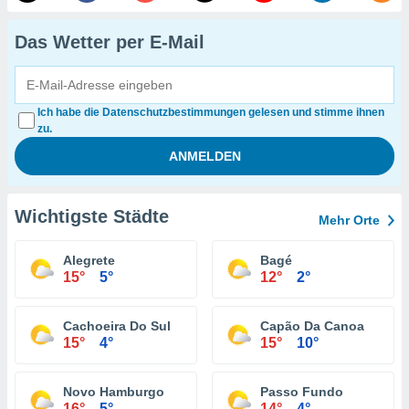
Das Wetter per E-Mail
Ich habe die Datenschutzbestimmungen gelesen und stimme ihnen
zu.
Wichtigste Städte
Mehr Orte
Alegrete
Bagé
15°
5°
12°
2°
Cachoeira Do Sul
Capão Da Canoa
15°
4°
15°
10°
Novo Hamburgo
Passo Fundo
16°
5°
14°
4°