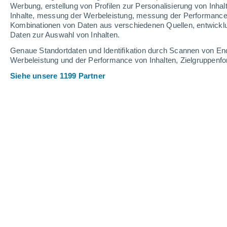
2.2 mm
1.8 mm
0.2 mm
Werbung, erstellung von Profilen zur Personalisierung von Inhal
Inhalte, messung der Werbeleistung, messung der Performance v
32°
/
23°
33°
/
24°
32°
/
24°
Kombinationen von Daten aus verschiedenen Quellen, entwickl
Daten zur Auswahl von Inhalten.
16
-
39
km/h
18
-
43
km/h
20
15
-
37
km/h
Genaue Standortdaten und Identifikation durch Scannen von En
Werbeleistung und der Performance von Inhalten, Zielgruppen
Siehe unsere 1199 Partner
Das Wetter für Valle De Cerro Gordo 
vereinzelt Wolk
30°
17:00
gefühlte T.
33°
vereinzelt Wolk
29°
18:00
gefühlte T.
31°
vereinzelt Wolk
27°
19:00
gefühlte T.
30°
vereinzelt Wolk
26°
20:00
gefühlte T.
28°