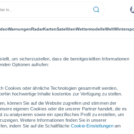
ideo
Warnungen
Radar
Karten
Satelliten
Wettermodelle
Welt
Winterspo
ellt, um sicherzustellen, dass die bereitgestellten Informationen
genden Optionen aufrufen:
De Cerro Gordo
durch Cookies oder ähnliche Technologien gesammelt werden,
erhin hochwertige Inhalte kostenlos zur Verfügung zu stellen.
e Cerro Gordo
cken, können Sie auf die Website zugreifen und stimmen der
unsere eigenen Cookies oder die unserer Partner handelt, die es
...
 zu analysieren sowie ein spezifisches Profil zu erstellen, um
zuzeigen. Weitere Informationen finden Sie in unserer
Stündlich
fen, indem Sie auf die Schaltfläche
Cookie-Einstellungen
am
Bewölkte Abschnitte in den
nächsten Stunden