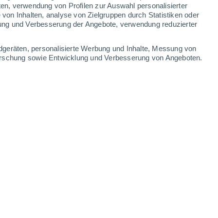
5.4 mm
0.6 mm
6.3 mm
2.7 mm
ten, verwendung von Profilen zur Auswahl personalisierter
on Inhalten, analyse von Zielgruppen durch Statistiken oder
31°
/
23°
33°
/
24°
31°
/
24°
32°
/
23°
ung und Verbesserung der Angebote, verwendung reduzierter
-
50
km/h
17
-
42
km/h
12
-
37
km/h
13
-
39
km/h
dgeräten, personalisierte Werbung und Inhalte, Messung von
forschung sowie Entwicklung und Verbesserung von Angeboten.
Heute
, 6. August
en
Osten
1 niedrig
14
-
34 km/h
LSF:
nein
en
Osten
0 niedrig
13
-
32 km/h
LSF:
nein
en
Osten
0 niedrig
10
-
28 km/h
LSF:
nein
en
Osten
0 niedrig
8
-
21 km/h
LSF:
nein