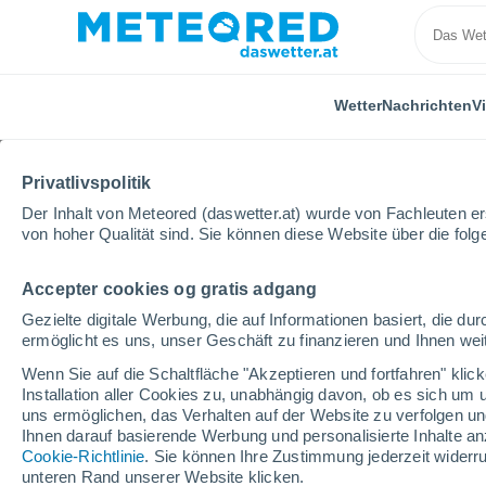
Wetter
Nachrichten
V
Privatlivspolitik
Der Inhalt von Meteored (daswetter.at) wurde von Fachleuten erst
von hoher Qualität sind. Sie können diese Website über die fol
Accepter cookies og gratis adgang
Home
Puerto Rico
Gemeinde Bayamón
Valle 
Gezielte digitale Werbung, die auf Informationen basiert, die 
ermöglicht es uns, unser Geschäft zu finanzieren und Ihnen weit
Das Wetter für Valle D
Wenn Sie auf die Schaltfläche "Akzeptieren und fortfahren" kli
Installation aller Cookies zu, unabhängig davon, ob es sich um 
23:10
Donnerstag
uns ermöglichen, das Verhalten auf der Website zu verfolgen und
Ihnen darauf basierende Werbung und personalisierte Inhalte an
Cookie-Richtlinie
. Sie können Ihre Zustimmung jederzeit widerru
vereinzelt Wolken
unteren Rand unserer Website klicken.