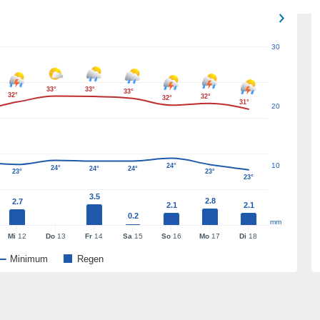
30
33°
33°
33°
32°
32°
32°
31°
20
10
24°
24°
24°
24°
23°
23°
23°
3.5
2.8
2.7
2.1
2.1
0.2
mm
Mi
12
Do
13
Fr
14
Sa
15
So
16
Mo
17
Di
18
Minimum
Regen