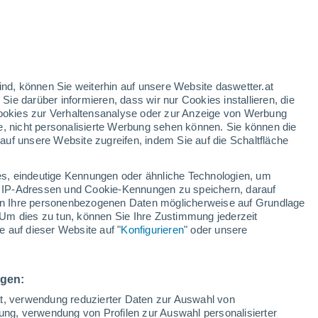
Voraussichtlicher UV Index 10
hoch
Über den morgigen Tag hinweg
nd
:
44%
ind, können Sie weiterhin auf unsere Website daswetter.at
 Sie darüber informieren, dass wir nur Cookies installieren, die
 Cookies zur Verhaltensanalyse oder zur Anzeige von Werbung
e, nicht personalisierte Werbung sehen können. Sie können die
uf unsere Website zugreifen, indem Sie auf die Schaltfläche
n und
s, eindeutige Kennungen oder ähnliche Technologien, um
Bewölkung
Regenradar
Satelliten
Wettermodelle
 IP-Adressen und Cookie-Kennungen zu speichern, darauf
iten Ihre personenbezogenen Daten möglicherweise auf Grundlage
Um dies zu tun, können Sie Ihre Zustimmung jederzeit
 auf dieser Website auf "
Konfigurieren
" oder unsere
Sonntag
Montag
Dienstag
Mittwoch
9. Aug
10. Aug
11. Aug
12. Aug
ngen:
ät, verwendung reduzierter Daten zur Auswahl von
bung, verwendung von Profilen zur Auswahl personalisierter
90%
80%
90%
90%