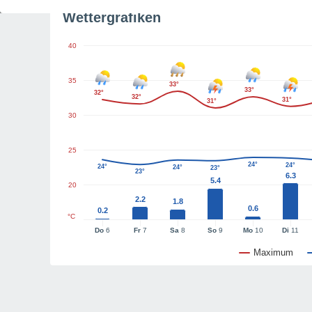
Wettergrafiken
40
35
33°
33°
32°
32°
31°
31°
30
25
24°
24°
24°
24°
23°
23°
6.3
5.4
20
2.2
1.8
0.6
0.2
°C
Do
6
Fr
7
Sa
8
So
9
Mo
10
Di
11
Maximum