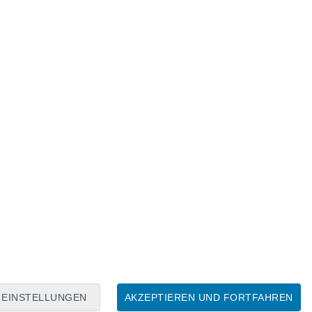
Mondkalender
Mo
Di
Mi
Do
Fr
Sa
So
6
7
8
9
10
11
12
13
14
15
16
17
18
19
EINSTELLUNGEN
AKZEPTIEREN UND FORTFAHREN