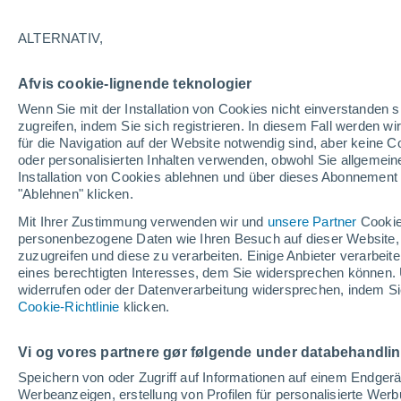
25°
ALTERNATIV,
abneh. Mo
Afvis cookie-lignende teknologier
Beleuchtet
gefühlte Temperatur 26°
Wenn Sie mit der Installation von Cookies nicht einverstanden s
zugreifen, indem Sie sich registrieren. In diesem Fall werden wir
für die Navigation auf der Website notwendig sind, aber keine
oder personalisierten Inhalten verwenden, obwohl Sie allgemein
Pflanzen
Installation von Cookies ablehnen und über dieses Abonnement a
Die gewöhnlichen Küchenabfälle, die Wespe
Spinnen von Ihrer Terrasse fernhalten
"Ablehnen" klicken.
Mit Ihrer Zustimmung verwenden wir und
unsere Partner
Cookie
Wetter 1 - 7 Tage
Aktuell
Vorhersagekarte für die 
personenbezogene Daten wie Ihren Besuch auf dieser Website,
zuzugreifen und diese zu verarbeiten. Einige Anbieter verarbe
eines berechtigten Interesses, dem Sie widersprechen können. 
widerrufen oder der Datenverarbeitung widersprechen, indem Sie
Morgen
Samstag
Cookie-Richtlinie
Heute
klicken.
7. Aug
8. Aug
6. Aug
Vi og vores partnere gør følgende under databehandli
Speichern von oder Zugriff auf Informationen auf einem Endger
Werbeanzeigen, erstellung von Profilen für personalisierte Wer
80%
60%
30%