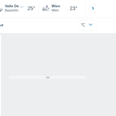
Valle De Cerro Gordo
Wien
Innsbruck
25°
23°
Bayamón
Wien
Tirol
°C
rt