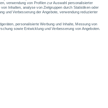
ten, verwendung von Profilen zur Auswahl personalisierter
-
36
km/h
13
-
33
km/h
10
-
31
km/h
8
-
24
km/h
on Inhalten, analyse von Zielgruppen durch Statistiken oder
ung und Verbesserung der Angebote, verwendung reduzierter
ute
, 7. August
dgeräten, personalisierte Werbung und Inhalte, Messung von
forschung sowie Entwicklung und Verbesserung von Angeboten.
Nordosten
1 niedrig
13
-
26 km/h
LSF:
nein
Nordosten
3 mäßig
18
-
35 km/h
LSF:
6-10
Osten
6 hoch
17
-
38 km/h
LSF:
15-25
Osten
9 sehr hoch!
17
-
38 km/h
LSF:
25-50
Osten
11+ extrem!
17
-
41 km/h
LSF:
50+