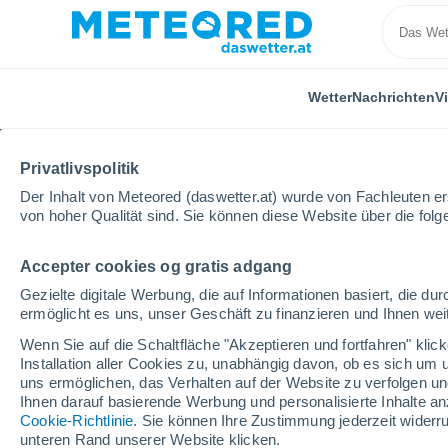
Wetter
Nachrichten
V
Privatlivspolitik
Der Inhalt von Meteored (daswetter.at) wurde von Fachleuten erst
von hoher Qualität sind. Sie können diese Website über die fol
Accepter cookies og gratis adgang
Home
Venezuela
Guárico
Valle de la Pascua
Gezielte digitale Werbung, die auf Informationen basiert, die 
ermöglicht es uns, unser Geschäft zu finanzieren und Ihnen weit
Das Wetter für Valle de
Wenn Sie auf die Schaltfläche "Akzeptieren und fortfahren" kli
Installation aller Cookies zu, unabhängig davon, ob es sich um 
08:23
Freitag
uns ermöglichen, das Verhalten auf der Website zu verfolgen und
Ihnen darauf basierende Werbung und personalisierte Inhalte an
Cookie-Richtlinie
. Sie können Ihre Zustimmung jederzeit widerru
vereinzelt Wolken
unteren Rand unserer Website klicken.