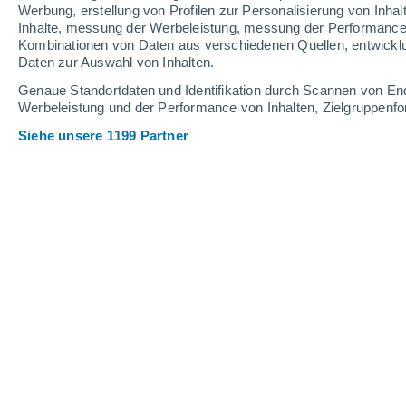
Werbung, erstellung von Profilen zur Personalisierung von Inhal
22
-
42
km/h
15
-
42
km/h
16
25
-
48
km/h
Inhalte, messung der Werbeleistung, messung der Performance v
Kombinationen von Daten aus verschiedenen Quellen, entwickl
Daten zur Auswahl von Inhalten.
Das Wetter für Valle de la Pascua He
Genaue Standortdaten und Identifikation durch Scannen von En
Werbeleistung und der Performance von Inhalten, Zielgruppen
vereinzelt Wolken
27°
08:00
gefühlte T.
29°
Siehe unsere 1199 Partner
vereinzelt Wolken
29°
09:00
gefühlte T.
31°
vereinzelt Wolken
31°
10:00
gefühlte T.
33°
vereinzelt Wolken
33°
11:00
gefühlte T.
34°
klar
34°
12:00
gefühlte T.
35°