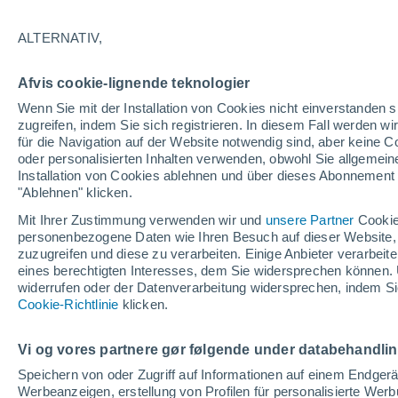
27°
ALTERNATIV,
Nordoste
Afvis cookie-lignende teknologier
gefühlte Temperatur 29°
13
-
26 km
Wenn Sie mit der Installation von Cookies nicht einverstanden s
zugreifen, indem Sie sich registrieren. In diesem Fall werden wir
für die Navigation auf der Website notwendig sind, aber keine
oder personalisierten Inhalten verwenden, obwohl Sie allgemein
Wetter 1 - 7 Tage
Aktuell
Vorhersagekarte für die 
Installation von Cookies ablehnen und über dieses Abonnement a
"Ablehnen" klicken.
Mit Ihrer Zustimmung verwenden wir und
unsere Partner
Cookie
personenbezogene Daten wie Ihren Besuch auf dieser Website,
Morgen
Sonntag
Heute
zuzugreifen und diese zu verarbeiten. Einige Anbieter verarbe
8. Aug
9. Aug
7. Aug
eines berechtigten Interesses, dem Sie widersprechen können. 
widerrufen oder der Datenverarbeitung widersprechen, indem Sie
Cookie-Richtlinie
klicken.
90%
80%
60%
2.3 mm
5.2 mm
0.6 mm
Vi og vores partnere gør følgende under databehandli
36°
/
24°
34°
/
23°
36°
/
24°
Speichern von oder Zugriff auf Informationen auf einem Endger
Werbeanzeigen, erstellung von Profilen für personalisierte Wer