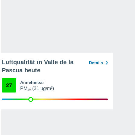
Luftqualität in Valle de la
Details
Pascua heute
Annehmbar
27
PM₁₀ (31 µg/m³)