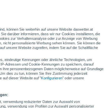
n
/h
ind, können Sie weiterhin auf unsere Website daswetter.at
 Sie darüber informieren, dass wir nur Cookies installieren, die
 Cookies zur Verhaltensanalyse oder zur Anzeige von Werbung
e, nicht personalisierte Werbung sehen können. Sie können die
Bewölkung
Regenradar
Satelliten
Wettermodelle
uf unsere Website zugreifen, indem Sie auf die Schaltfläche
s, eindeutige Kennungen oder ähnliche Technologien, um
 IP-Adressen und Cookie-Kennungen zu speichern, darauf
Montag
Dienstag
Mittwoch
Donnerstag
iten Ihre personenbezogenen Daten möglicherweise auf Grundlage
10. Aug
11. Aug
12. Aug
13. Aug
Um dies zu tun, können Sie Ihre Zustimmung jederzeit
 auf dieser Website auf "
Konfigurieren
" oder unsere
90%
80%
4 mm
7.2 mm
ngen:
35°
/
23°
36°
/
24°
36°
/
24°
29°
/
24°
ät, verwendung reduzierter Daten zur Auswahl von
bung, verwendung von Profilen zur Auswahl personalisierter