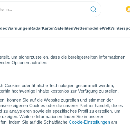
ideo
Warnungen
Radar
Karten
Satelliten
Wettermodelle
Welt
Winterspo
ellt, um sicherzustellen, dass die bereitgestellten Informationen
genden Optionen aufrufen:
durch Cookies oder ähnliche Technologien gesammelt werden,
erhin hochwertige Inhalte kostenlos zur Verfügung zu stellen.
 la Pascua
cken, können Sie auf die Website zugreifen und stimmen der
unsere eigenen Cookies oder die unserer Partner handelt, die es
...
 zu analysieren sowie ein spezifisches Profil zu erstellen, um
zuzeigen. Weitere Informationen finden Sie in unserer
Stündlich
fen, indem Sie auf die Schaltfläche
Cookie-Einstellungen
am
Übermäßige feuchte Hitze in den
kommenden Stunden