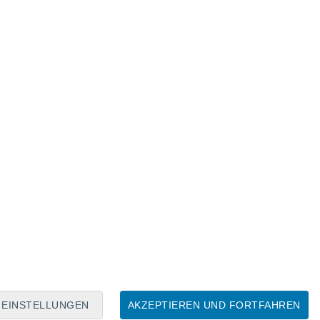
Mondkalender
Mo
Di
Mi
Do
Fr
Sa
So
7
8
9
10
11
12
13
14
15
16
17
18
19
20
EINSTELLUNGEN
AKZEPTIEREN UND FORTFAHREN