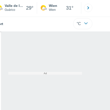
Valle de la Pascua
Wien
Innsbruck
29°
31°
Guárico
Wien
Tirol
°C
rt