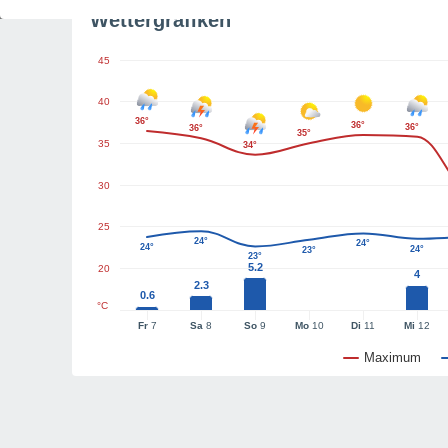
Wettergrafiken
45
40
36°
36°
36°
36°
35°
35
34°
30
25
24°
24°
24°
24°
23°
23°
5.2
20
4
2.3
0.6
°C
Fr
7
Sa
8
So
9
Mo
10
Di
11
Mi
12
Maximum