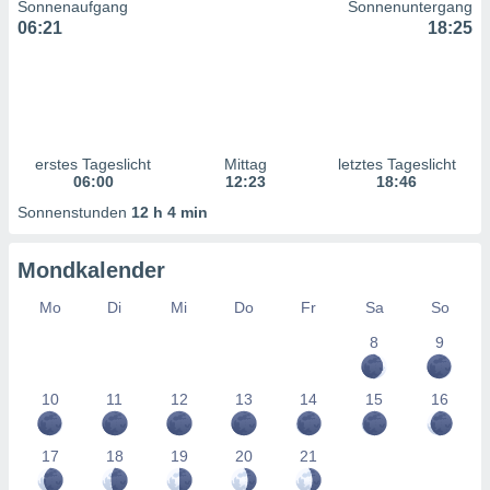
Sonnenaufgang
Sonnenuntergang
ntwicklung
06:21
18:25
serung der
g
 Daten zur
n Inhalten.
erstes Tageslicht
Mittag
letztes Tageslicht
ten und
06:00
12:23
18:46
ion durch
on
Sonnenstunden
12 h 4 min
,
erte
Mondkalender
d Inhalte,
on
Mo
Di
Mi
Do
Fr
Sa
So
ung und der
ce von
8
9
nforschung
icklung
10
11
12
13
14
15
16
serung von
.
17
18
19
20
21
sere 1199