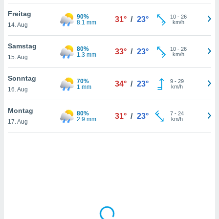
Freitag
90%
10
-
26
31°
/
23°
8.1 mm
km/h
14. Aug
IV,
kie-
Samstag
80%
10
-
26
33°
/
23°
1.3 mm
km/h
15. Aug
er
it der
Sonntag
70%
9
-
29
34°
/
23°
n von
1 mm
km/h
16. Aug
cht
den sind,
Montag
80%
7
-
24
 weiterhin
31°
/
23°
2.9 mm
km/h
17. Aug
 Website
t
 indem Sie
ieren. In
l werden
über
, dass wir
s
, die für die
auf der
twendig