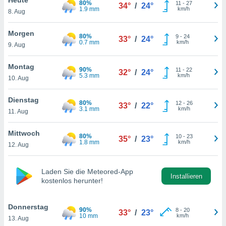
80%
okies oder
11
-
27
34°
/
24°
1.9 mm
km/h
8. Aug
 Partner
e es uns
n, das
Morgen
80%
9
-
24
33°
/
24°
uf der
0.7 mm
km/h
9. Aug
 verfolgen
lysieren
Montag
90%
11
-
22
32°
/
24°
5.3 mm
km/h
10. Aug
s Profil zu
um Ihnen
ierende
Dienstag
80%
12
-
26
33°
/
22°
nd
3.1 mm
km/h
11. Aug
erte Inhalte
. Weitere
Mittwoch
80%
10
-
23
nen finden
35°
/
23°
1.8 mm
km/h
12. Aug
rer
tlinie
. Sie
e
Laden Sie die Meteored-App
 jederzeit
Installieren
kostenlos herunter!
, indem Sie
altfläche
stellungen
Donnerstag
90%
8
-
20
33°
/
23°
n Rand
10 mm
km/h
13. Aug
bsite