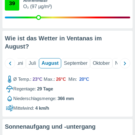
Annehmbar
von
39
O₃ (97 µg/m³)
erte
verwendung
n zur
erter
Wie ist das Wetter in Ventanas im
rstellung
August
?
n zur
ierung von
verwendung
Mai
Juni
Juli
August
September
Oktober
Novembe
n zur
erter
Ø Temp.:
23°C
Max.:
26°C
Min:
20°C
essung der
ung,
Regentage:
29
Tage
er
ce von
Niederschlagsmenge:
366 mm
analyse von
Mittelwind:
4 km/h
n durch
 oder
onen von
Sonnenaufgang und -untergang
nen