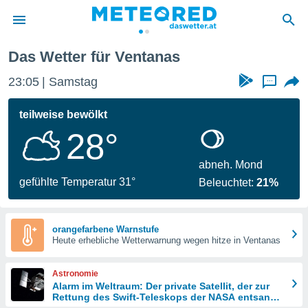
Das Wetter für Ventanas
politik
23:05
Samstag
...
von
at) wurde
teilweise bewölkt
uten
28°
m
llen, dass
estellten
abneh. Mond
nen von
gefühlte Temperatur 31°
Beleuchtet:
21%
tät sind.
 diese
er die
Optionen
orangefarbene Warnstufe
Heute erhebliche Wetterwarnung wegen hitze in Ventanas
 cookies
Astronomie
s adgang
Alarm im Weltraum: Der private Satellit, der zur
Rettung des Swift-Teleskops der NASA entsandt
gitale