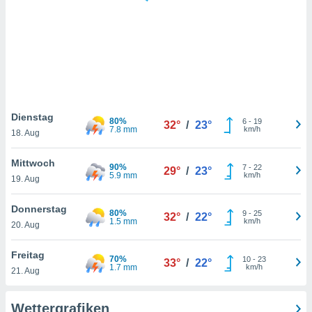
keine
r
analyse
nzeige von
der
erten
erwenden,
 nicht
Dienstag
80%
6
-
19
32°
/
23°
erte
7.8 mm
km/h
18. Aug
ehen
e können
Mittwoch
90%
7
-
22
ation von
29°
/
23°
5.9 mm
km/h
19. Aug
lehnen und
s
t auf
Donnerstag
80%
9
-
25
32°
/
22°
site
1.5 mm
km/h
20. Aug
 indem Sie
altfläche
Freitag
70%
10
-
23
 klicken.
33°
/
22°
1.7 mm
km/h
21. Aug
Zustimmung
wir und
Wettergrafiken
tner