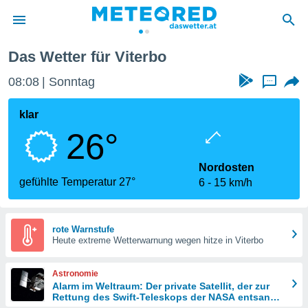
Das Wetter für Viterbo
politik
08:08
Sonntag
...
von
at) wurde
klar
uten
26°
m
llen, dass
estellten
Nordosten
nen von
gefühlte Temperatur 27°
6
15 km/h
tät sind.
 diese
er die
Optionen
rote Warnstufe
Heute extreme Wetterwarnung wegen hitze in Viterbo
 cookies
Astronomie
s adgang
Alarm im Weltraum: Der private Satellit, der zur
Rettung des Swift-Teleskops der NASA entsandt
gitale