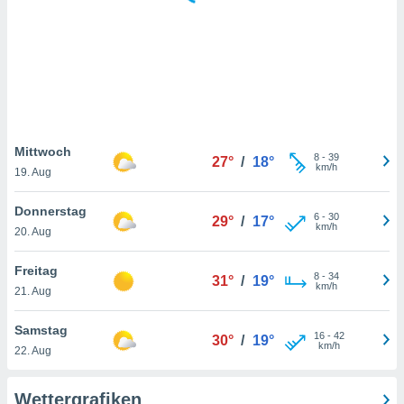
keine
r
analyse
nzeige von
der
erten
erwenden,
 nicht
Mittwoch
8
-
39
27°
/
18°
erte
km/h
19. Aug
ehen
e können
Donnerstag
6
-
30
ation von
29°
/
17°
km/h
20. Aug
lehnen und
s
t auf
Freitag
8
-
34
31°
/
19°
site
km/h
21. Aug
 indem Sie
altfläche
Samstag
16
-
42
 klicken.
30°
/
19°
km/h
22. Aug
Zustimmung
wir und
Wettergrafiken
tner