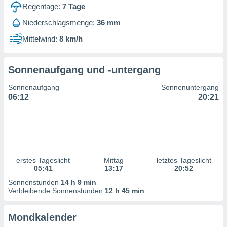
ntwicklung
Regentage:
7
Tage
serung der
Niederschlagsmenge:
36 mm
g
Mittelwind:
8 km/h
 Daten zur
n Inhalten.
Sonnenaufgang und -untergang
ten und
Sonnenaufgang
Sonnenuntergang
ion durch
06:12
20:21
on
,
erte
d Inhalte,
on
ung und der
ce von
erstes Tageslicht
Mittag
letztes Tageslicht
05:41
13:17
20:52
nforschung
Sonnenstunden
14 h 9 min
icklung
Verbleibende Sonnenstunden
12 h 45 min
serung von
.
Mondkalender
sere 1199