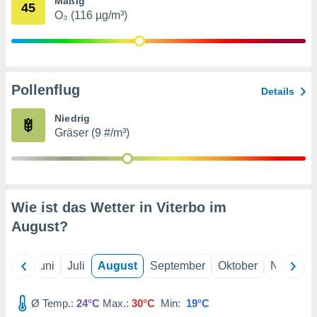
Mäßig
von
45
O₃ (116 µg/m³)
erte
verwendung
n zur
erter
Pollenflug
Details
rstellung
n zur
Niedrig
ierung von
Gräser (9 #/m³)
verwendung
n zur
erter
essung der
ung,
Wie ist das Wetter in Viterbo im
er
August
?
ce von
analyse von
n durch
Mai
Juni
Juli
August
September
Oktober
Novembe
 oder
onen von
Ø Temp.:
24°C
Max.:
30°C
Min:
19°C
nen