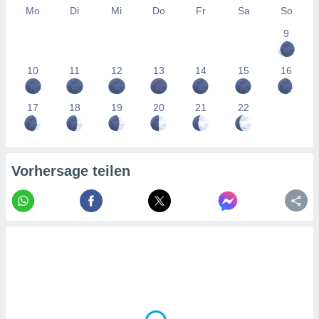
tner
Mo
Di
Mi
Do
Fr
Sa
So
9
10
11
12
13
14
15
16
17
18
19
20
21
22
Vorhersage teilen