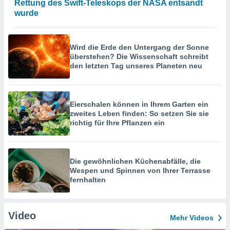
Rettung des Swift-Teleskops der NASA entsandt
wurde
Wird die Erde den Untergang der Sonne
überstehen? Die Wissenschaft schreibt
den letzten Tag unseres Planeten neu
Eierschalen können in Ihrem Garten ein
zweites Leben finden: So setzen Sie sie
richtig für Ihre Pflanzen ein
Die gewöhnlichen Küchenabfälle, die
Wespen und Spinnen von Ihrer Terrasse
fernhalten
Video
Mehr Videos