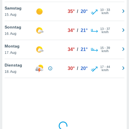
Samstag
10
-
33
35°
/
20°
km/h
15. Aug
IV,
kie-
Sonntag
13
-
37
34°
/
21°
km/h
16. Aug
er
it der
Montag
15
-
39
34°
/
21°
n von
km/h
17. Aug
cht
den sind,
Dienstag
17
-
44
 weiterhin
30°
/
20°
km/h
18. Aug
 Website
t
 indem Sie
ieren. In
l werden
über
, dass wir
s
, die für die
auf der
twendig