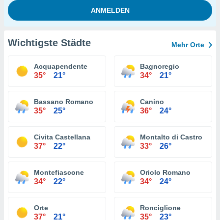
Wichtigste Städte
Mehr Orte
Acquapendente
Bagnoregio
35°
21°
34°
21°
Bassano Romano
Canino
35°
25°
36°
24°
Civita Castellana
Montalto di Castro
37°
22°
33°
26°
Montefiascone
Oriolo Romano
34°
22°
34°
24°
Orte
Ronciglione
37°
21°
35°
23°