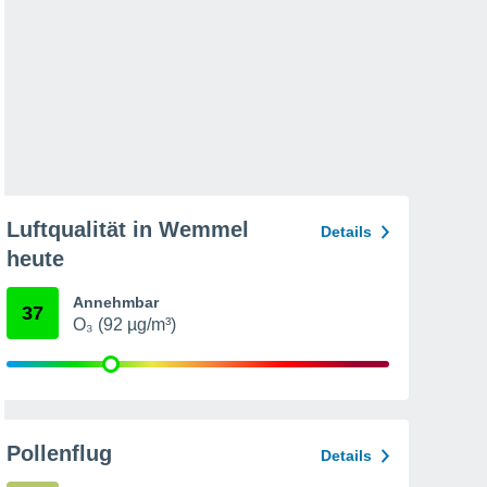
Luftqualität in Wemmel
Details
heute
Annehmbar
37
O₃ (92 µg/m³)
Pollenflug
Details