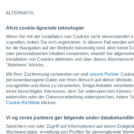
22°
ALTERNATIV,
Westen
Afvis cookie-lignende teknologier
gefühlte Temperatur 22°
13
-
34 km
Wenn Sie mit der Installation von Cookies nicht einverstanden s
zugreifen, indem Sie sich registrieren. In diesem Fall werden wir
für die Navigation auf der Website notwendig sind, aber keine
oder personalisierten Inhalten verwenden, obwohl Sie allgemein
Astronomie
Installation von Cookies ablehnen und über dieses Abonnement a
Karte der Sonnenfinsternis vom 12. August: D
fünf Orte in Spanien mit mehr als einer Minut
"Ablehnen" klicken.
Dunkelheit
Mit Ihrer Zustimmung verwenden wir und
unsere Partner
Cookie
Wetter 1 - 7 Tage
Aktuell
Vorhersagekarte für Rege
personenbezogene Daten wie Ihren Besuch auf dieser Website,
zuzugreifen und diese zu verarbeiten. Einige Anbieter verarbe
eines berechtigten Interesses, dem Sie widersprechen können. 
widerrufen oder der Datenverarbeitung widersprechen, indem Sie
Morgen
Samstag
Cookie-Richtlinie
Heute
klicken.
7. Aug
8. Aug
6. Aug
Vi og vores partnere gør følgende under databehandli
Speichern von oder Zugriff auf Informationen auf einem Endger
Werbeanzeigen, erstellung von Profilen für personalisierte Wer