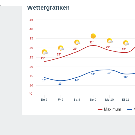
Wettergrafiken
45
40
35
31°
29°
30
28°
28°
25°
25
23°
20
18°
18°
15
16°
14°
14°
13°
10
°C
Do
6
Fr
7
Sa
8
So
9
Mo
10
Di
11
Maximum