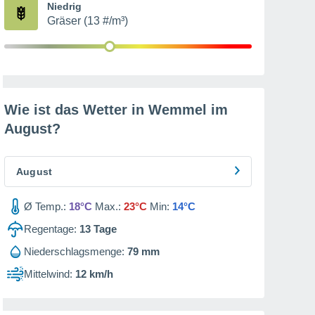
Niedrig
Gräser (13 #/m³)
Wie ist das Wetter in Wemmel im
August
?
August
Ø Temp.:
18°C
Max.:
23°C
Min:
14°C
Regentage:
13
Tage
Niederschlagsmenge:
79 mm
Mittelwind:
12 km/h