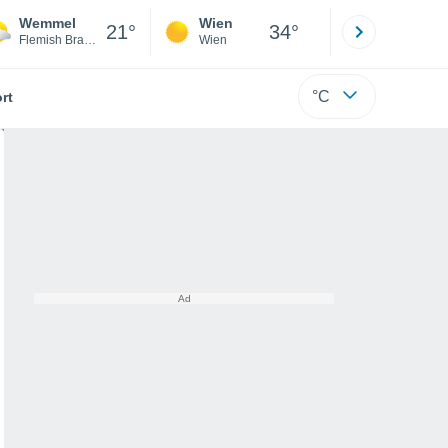
Wemmel
Wien
Innsbruck
21°
34°
Flemish Brabant
Wien
Tirol
°C
rt