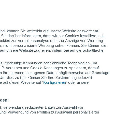
/h
ind, können Sie weiterhin auf unsere Website daswetter.at
 Sie darüber informieren, dass wir nur Cookies installieren, die
 Cookies zur Verhaltensanalyse oder zur Anzeige von Werbung
e, nicht personalisierte Werbung sehen können. Sie können die
uf unsere Website zugreifen, indem Sie auf die Schaltfläche
ie
e
s, eindeutige Kennungen oder ähnliche Technologien, um
n
Regenradar
Satelliten
Wettermodelle
 IP-Adressen und Cookie-Kennungen zu speichern, darauf
iten Ihre personenbezogenen Daten möglicherweise auf Grundlage
Um dies zu tun, können Sie Ihre Zustimmung jederzeit
 auf dieser Website auf "
Konfigurieren
" oder unsere
Sonntag
Montag
Dienstag
Mittwoch
9. Aug
10. Aug
11. Aug
12. Aug
ngen:
ät, verwendung reduzierter Daten zur Auswahl von
bung, verwendung von Profilen zur Auswahl personalisierter