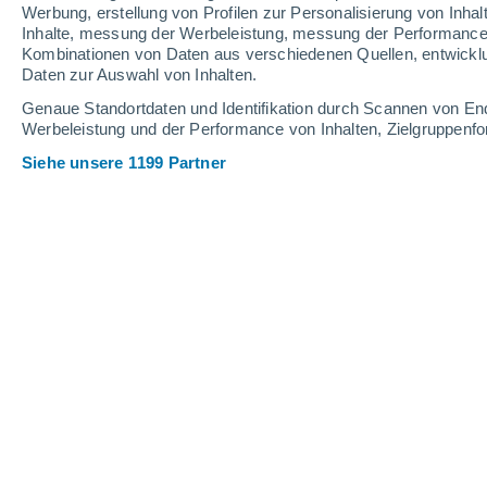
Werbung, erstellung von Profilen zur Personalisierung von Inhal
Inhalte, messung der Werbeleistung, messung der Performance v
25°
/
13°
28°
/
14°
23°
/
14°
Kombinationen von Daten aus verschiedenen Quellen, entwickl
Daten zur Auswahl von Inhalten.
8
-
23
km/h
11
-
29
km/h
12
15
-
35
km/h
Genaue Standortdaten und Identifikation durch Scannen von En
Werbeleistung und der Performance von Inhalten, Zielgruppen
Siehe unsere 1199 Partner
Das Wetter für Wemmel Heute
, 6. Au
teilweise bewöl
22°
13:00
gefühlte T.
22°
teilweise bewöl
21°
14:00
gefühlte T.
21°
teilweise bewöl
22°
15:00
gefühlte T.
22°
teilweise bewöl
22°
16:00
gefühlte T.
25°