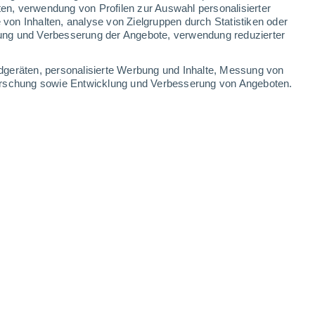
ten, verwendung von Profilen zur Auswahl personalisierter
on Inhalten, analyse von Zielgruppen durch Statistiken oder
31°
/
18°
29°
/
18°
28°
/
16°
33°
/
18°
ung und Verbesserung der Angebote, verwendung reduzierter
-
32
km/h
15
-
42
km/h
12
-
28
km/h
11
-
25
km/h
dgeräten, personalisierte Werbung und Inhalte, Messung von
forschung sowie Entwicklung und Verbesserung von Angeboten.
gust
kt
Westen
4 mäßig
13
-
34 km/h
LSF:
6-10
kt
Westen
4 mäßig
14
-
34 km/h
LSF:
6-10
kt
Westen
4 mäßig
13
-
34 km/h
LSF:
6-10
kt
Westen
3 mäßig
13
-
33 km/h
LSF:
6-10