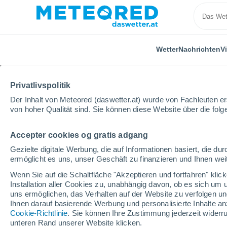
Wetter
Nachrichten
V
Privatlivspolitik
Der Inhalt von Meteored (daswetter.at) wurde von Fachleuten erst
von hoher Qualität sind. Sie können diese Website über die fol
Accepter cookies og gratis adgang
Home
Belgien
Flämische Region
Flämisch-Bra
Gezielte digitale Werbung, die auf Informationen basiert, die 
ermöglicht es uns, unser Geschäft zu finanzieren und Ihnen weit
Das Wetter für Wemmel
Wenn Sie auf die Schaltfläche "Akzeptieren und fortfahren" kli
Installation aller Cookies zu, unabhängig davon, ob es sich um 
12:30
Donnerstag
uns ermöglichen, das Verhalten auf der Website zu verfolgen und
Ihnen darauf basierende Werbung und personalisierte Inhalte an
Cookie-Richtlinie
. Sie können Ihre Zustimmung jederzeit widerru
teilweise bewölkt
unteren Rand unserer Website klicken.