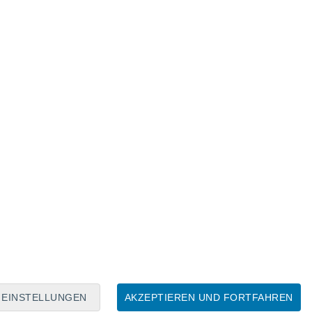
Mondkalender
Mo
Di
Mi
Do
Fr
Sa
So
6
7
8
9
10
11
12
13
14
15
16
17
18
19
EINSTELLUNGEN
AKZEPTIEREN UND FORTFAHREN