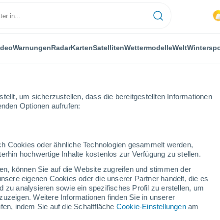
ideo
Warnungen
Radar
Karten
Satelliten
Wettermodelle
Welt
Winterspo
ellt, um sicherzustellen, dass die bereitgestellten Informationen
genden Optionen aufrufen:
bant
Wemmel
durch Cookies oder ähnliche Technologien gesammelt werden,
erhin hochwertige Inhalte kostenlos zur Verfügung zu stellen.
cken, können Sie auf die Website zugreifen und stimmen der
unsere eigenen Cookies oder die unserer Partner handelt, die es
...
 zu analysieren sowie ein spezifisches Profil zu erstellen, um
zuzeigen. Weitere Informationen finden Sie in unserer
Stündlich
fen, indem Sie auf die Schaltfläche
Cookie-Einstellungen
am
Bewölkter Himmel für die
nächsten Stunden