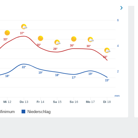
6
37°
33°
30°
30°
4
30°
28°
24°
22°
2
19°
19°
18°
18°
17°
15°
mm
Mi
12
Do
13
Fr
14
Sa
15
So
16
Mo
17
Di
18
Minimum
Niederschlag