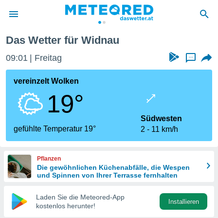
Das Wetter für Widnau
politik
09:01
Freitag
...
von
at) wurde
vereinzelt Wolken
uten
19°
m
llen, dass
estellten
Südwesten
nen von
gefühlte Temperatur 19°
2
11 km/h
tät sind.
 diese
er die
Pflanzen
Optionen
Die gewöhnlichen Küchenabfälle, die Wespen
und Spinnen von Ihrer Terrasse fernhalten
 cookies
Laden Sie die Meteored-App
s adgang
Installieren
kostenlos herunter!
gitale