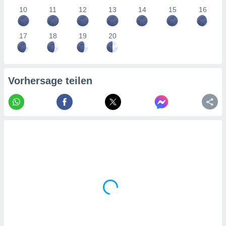
tner
10
11
12
13
14
15
16
17
18
19
20
Vorhersage teilen