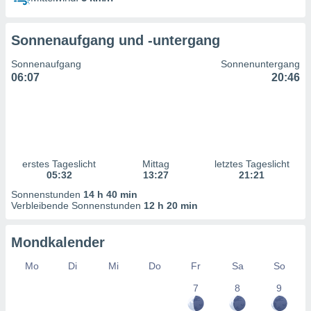
ntwicklung
serung der
Sonnenaufgang und -untergang
g
 Daten zur
Sonnenaufgang
Sonnenuntergang
n Inhalten.
06:07
20:46
ten und
ion durch
on
,
erte
erstes Tageslicht
Mittag
letztes Tageslicht
d Inhalte,
05:32
13:27
21:21
on
Sonnenstunden
14 h 40 min
ung und der
Verbleibende Sonnenstunden
12 h 20 min
ce von
nforschung
Mondkalender
icklung
serung von
Mo
Di
Mi
Do
Fr
Sa
So
.
7
8
9
sere 1199