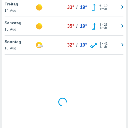
Freitag
6
-
19
33°
/
19°
km/h
14. Aug
IV,
Samstag
8
-
26
35°
/
19°
kie-
km/h
15. Aug
er
Sonntag
9
-
42
32°
/
19°
it der
km/h
16. Aug
n von
cht
den sind,
 weiterhin
 Website
t
 indem Sie
ieren. In
l werden
über
, dass wir
s
, die für die
auf der
twendig