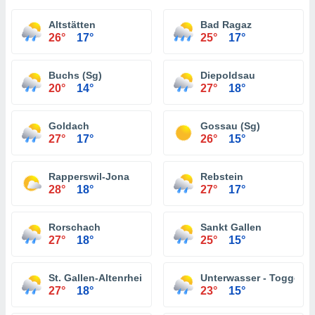
Altstätten
Bad Ragaz
26°
17°
25°
17°
Buchs (Sg)
Diepoldsau
20°
14°
27°
18°
Goldach
Gossau (Sg)
27°
17°
26°
15°
Rapperswil-Jona
Rebstein
28°
18°
27°
17°
Rorschach
Sankt Gallen
27°
18°
25°
15°
St. Gallen-Altenrhein
Unterwasser - Toggenb
27°
18°
23°
15°