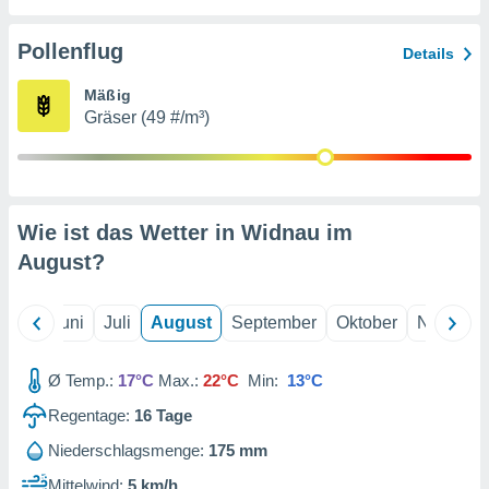
von
erte
Pollenflug
Details
verwendung
n zur
Mäßig
Gräser (49 #/m³)
erter
rstellung
n zur
ierung von
verwendung
Wie ist das Wetter in Widnau im
n zur
August
?
erter
essung der
ung,
Mai
Juni
Juli
August
September
Oktober
Novembe
er
ce von
analyse von
Ø Temp.:
17°C
Max.:
22°C
Min:
13°C
n durch
Regentage:
16
Tage
 oder
onen von
Niederschlagsmenge:
175 mm
nen
Mittelwind:
5 km/h