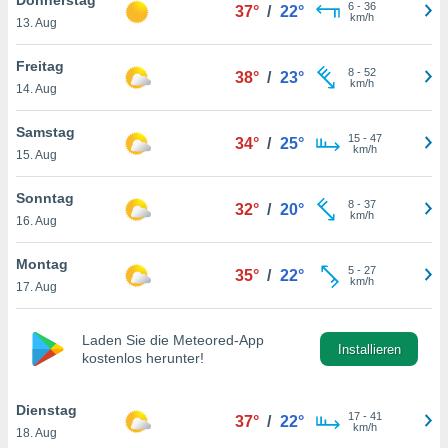
okies oder
6
-
36
37°
/
22°
km/h
13. Aug
 Partner
e es uns
n, das
Freitag
8
-
52
38°
/
23°
uf der
km/h
14. Aug
 verfolgen
lysieren
Samstag
15
-
47
34°
/
25°
km/h
15. Aug
s Profil zu
um Ihnen
ierende
Sonntag
8
-
37
32°
/
20°
nd
km/h
16. Aug
erte Inhalte
. Weitere
Montag
5
-
27
nen finden
35°
/
22°
km/h
17. Aug
rer
tlinie
. Sie
e
Laden Sie die Meteored-App
 jederzeit
Installieren
kostenlos herunter!
, indem Sie
altfläche
stellungen
Dienstag
17
-
41
37°
/
22°
n Rand
km/h
18. Aug
bsite