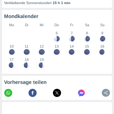
von
Verbleibende Sonnenstunden
15 h 1 min
erte
verwendung
Mondkalender
n zur
Mo
Di
Mi
Do
Fr
Sa
So
erter
6
7
8
9
rstellung
n zur
ierung von
10
11
12
13
14
15
16
verwendung
n zur
17
18
19
erter
essung der
ung,
er
Vorhersage teilen
ce von
analyse von
n durch
 oder
onen von
nen