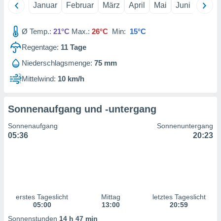
 jederzeit
Januar
Februar
März
April
Mai
Juni
Juli
oder der
beitung
hen, indem
Ø Temp.:
21°C
Max.:
26°C
Min:
15°C
ser
Regentage:
11
Tage
f "
en
" oder
Niederschlagsmenge:
75 mm
tlinie
Mittelwind:
10 km/h
es
Sonnenaufgang und -untergang
gør
 under
Sonnenaufgang
Sonnenuntergang
ndlingen:
05:36
20:23
von oder
nen auf
erät,
g
 Daten zur
erstes Tageslicht
Mittag
letztes Tageslicht
on
05:00
13:00
20:59
igen,
Sonnenstunden
14 h 47 min