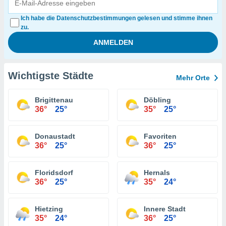
Ich habe die Datenschutzbestimmungen gelesen und stimme ihnen
zu.
Wichtigste Städte
Mehr Orte
Brigittenau
Döbling
36°
25°
35°
25°
Donaustadt
Favoriten
36°
25°
36°
25°
Floridsdorf
Hernals
36°
25°
35°
24°
Hietzing
Innere Stadt
35°
24°
36°
25°