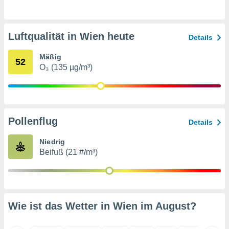
indeutige
 oder
Luftqualität in Wien heute
en, um
Details
ezogene
Ihren
Mäßig
52
 dieser
O₃ (135 µg/m³)
P-Adressen
-
 zu
 darauf
n und diese
Pollenflug
Details
ten. Einige
rarbeiten
Niedrig
Beifuß (21 #/m³)
ezogenen
icherweise
age eines
en
, dem Sie
hen
Wie ist das Wetter in Wien im
August
?
 dies zu
 Sie Ihre