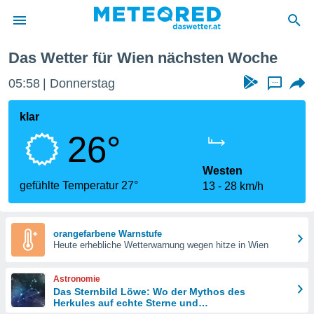
Das Wetter für Wien nächsten Woche
politik
05:58
Donnerstag
...
von
at) wurde
klar
uten
26°
m
llen, dass
estellten
Westen
nen von
gefühlte Temperatur 27°
13
28 km/h
tät sind.
 diese
er die
Optionen
orangefarbene Warnstufe
Heute erhebliche Wetterwarnung wegen hitze in Wien
 cookies
Astronomie
s adgang
Das Sternbild Löwe: Wo der Mythos des
Herkules auf echte Sterne und
gitale