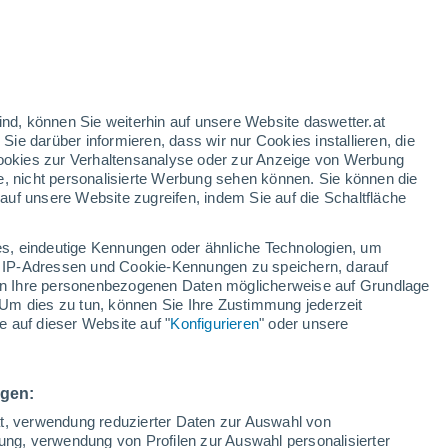
/h
ind, können Sie weiterhin auf unsere Website daswetter.at
 Sie darüber informieren, dass wir nur Cookies installieren, die
 Cookies zur Verhaltensanalyse oder zur Anzeige von Werbung
e, nicht personalisierte Werbung sehen können. Sie können die
uf unsere Website zugreifen, indem Sie auf die Schaltfläche
ur
dt
s, eindeutige Kennungen oder ähnliche Technologien, um
Temperaturen
Regenradar
Satelliten
Wettermodelle
 IP-Adressen und Cookie-Kennungen zu speichern, darauf
iten Ihre personenbezogenen Daten möglicherweise auf Grundlage
Um dies zu tun, können Sie Ihre Zustimmung jederzeit
 auf dieser Website auf "
Konfigurieren
" oder unsere
Montag
Dienstag
Mittwoch
Donnerstag
10. Aug
11. Aug
12. Aug
13. Aug
ngen:
ät, verwendung reduzierter Daten zur Auswahl von
bung, verwendung von Profilen zur Auswahl personalisierter
30%