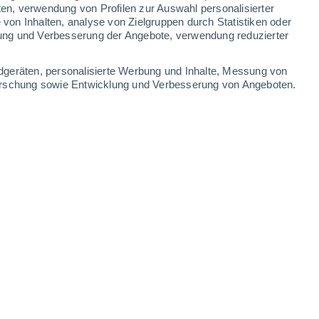
0.3 mm
ten, verwendung von Profilen zur Auswahl personalisierter
on Inhalten, analyse von Zielgruppen durch Statistiken oder
35°
/
22°
33°
/
22°
34°
/
22°
36°
/
22°
ung und Verbesserung der Angebote, verwendung reduzierter
-
42
km/h
24
-
47
km/h
12
-
24
km/h
14
-
43
km/h
dgeräten, personalisierte Werbung und Inhalte, Messung von
forschung sowie Entwicklung und Verbesserung von Angeboten.
Heute
, 7. August
Osten
1 niedrig
21
-
41 km/h
LSF:
nein
Osten
0 niedrig
20
-
38 km/h
LSF:
nein
Osten
0 niedrig
16
-
34 km/h
LSF:
nein
Osten
0 niedrig
14
-
26 km/h
LSF:
nein