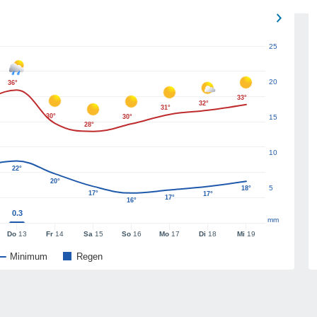
25
20
36°
33°
32°
31°
30°
30°
15
28°
10
22°
20°
5
18°
17°
17°
17°
16°
0.3
mm
Do
13
Fr
14
Sa
15
So
16
Mo
17
Di
18
Mi
19
Minimum
Regen