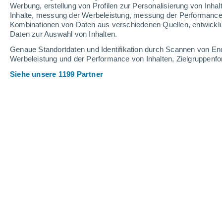
2.7 mm
Werbung, erstellung von Profilen zur Personalisierung von Inhal
Inhalte, messung der Werbeleistung, messung der Performance v
36°
/
23°
34°
/
22°
35°
/
20°
Kombinationen von Daten aus verschiedenen Quellen, entwickl
Daten zur Auswahl von Inhalten.
28
-
52
km/h
22
-
55
km/h
18
22
-
41
km/h
Genaue Standortdaten und Identifikation durch Scannen von En
Werbeleistung und der Performance von Inhalten, Zielgruppen
Siehe unsere 1199 Partner
Das Wetter für Yuzhno-Sukhokumsk 
klar
33°
17:00
gefühlte T.
31°
klar
31°
18:00
gefühlte T.
30°
klar
29°
19:00
gefühlte T.
29°
klarer Himmel
27°
20:00
gefühlte T.
28°