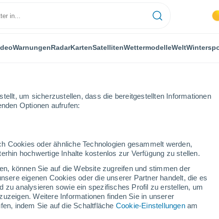
ideo
Warnungen
Radar
Karten
Satelliten
Wettermodelle
Welt
Winterspo
ellt, um sicherzustellen, dass die bereitgestellten Informationen
genden Optionen aufrufen:
k
durch Cookies oder ähnliche Technologien gesammelt werden,
erhin hochwertige Inhalte kostenlos zur Verfügung zu stellen.
o-Sukhokumsk
cken, können Sie auf die Website zugreifen und stimmen der
unsere eigenen Cookies oder die unserer Partner handelt, die es
...
 zu analysieren sowie ein spezifisches Profil zu erstellen, um
zuzeigen. Weitere Informationen finden Sie in unserer
Stündlich
fen, indem Sie auf die Schaltfläche
Cookie-Einstellungen
am
Klarer Himmel in den nächsten
Stunden