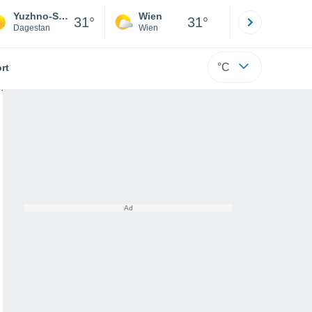
Yuzhno-Sukhokumsk
Wien
Innsbruck
31°
31°
Dagestan
Wien
Tirol
°C
rt