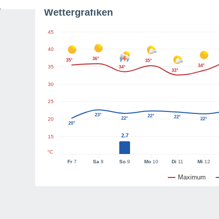
Wettergrafiken
45
40
36°
35°
35°
34°
35
34°
33°
30
25
23°
22°
22°
22°
20
22°
20°
2.7
15
°C
Fr
7
Sa
8
So
9
Mo
10
Di
11
Mi
12
Maximum