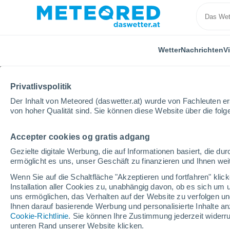
Wetter
Nachrichten
V
Privatlivspolitik
Der Inhalt von Meteored (daswetter.at) wurde von Fachleuten erst
von hoher Qualität sind. Sie können diese Website über die fol
Accepter cookies og gratis adgang
Home
Russland
Dagestan
Yuzhno-Sukhokums
Gezielte digitale Werbung, die auf Informationen basiert, die 
ermöglicht es uns, unser Geschäft zu finanzieren und Ihnen weit
Das Wetter für Yuzhn
Wenn Sie auf die Schaltfläche "Akzeptieren und fortfahren" kli
Installation aller Cookies zu, unabhängig davon, ob es sich um 
17:23
Freitag
uns ermöglichen, das Verhalten auf der Website zu verfolgen und
Ihnen darauf basierende Werbung und personalisierte Inhalte an
Cookie-Richtlinie
. Sie können Ihre Zustimmung jederzeit widerru
klar
unteren Rand unserer Website klicken.