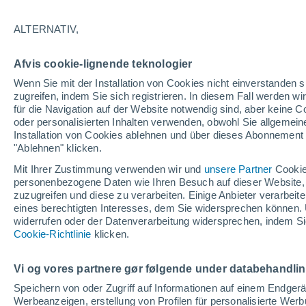
33°
ALTERNATIV,
Osten
Afvis cookie-lignende teknologier
gefühlte Temperatur 31°
21
-
41 km
Wenn Sie mit der Installation von Cookies nicht einverstanden s
zugreifen, indem Sie sich registrieren. In diesem Fall werden wir
für die Navigation auf der Website notwendig sind, aber keine
oder personalisierten Inhalten verwenden, obwohl Sie allgemein
Astronomie
Installation von Cookies ablehnen und über dieses Abonnement a
Alarm im Weltraum: Der private Satellit, der z
Rettung des Swift-Teleskops der NASA entsan
"Ablehnen" klicken.
wurde
Mit Ihrer Zustimmung verwenden wir und
unsere Partner
Cookie
Wetter 1 - 7 Tage
Aktuell
Vorhersagekarte für die 
personenbezogene Daten wie Ihren Besuch auf dieser Website,
zuzugreifen und diese zu verarbeiten. Einige Anbieter verarbe
eines berechtigten Interesses, dem Sie widersprechen können. 
widerrufen oder der Datenverarbeitung widersprechen, indem Sie
Morgen
Sonntag
Cookie-Richtlinie
Heute
klicken.
8. Aug
9. Aug
7. Aug
Vi og vores partnere gør følgende under databehandli
Speichern von oder Zugriff auf Informationen auf einem Endger
Werbeanzeigen, erstellung von Profilen für personalisierte Wer
40%