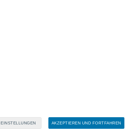
Mondkalender
Mo
Di
Mi
Do
Fr
Sa
So
7
8
9
10
11
12
13
14
15
16
17
18
19
20
EINSTELLUNGEN
AKZEPTIEREN UND FORTFAHREN