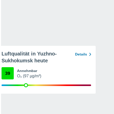
Luftqualität in Yuzhno-
Details
Sukhokumsk heute
Annehmbar
39
O₃ (97 µg/m³)