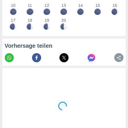
tner
10
11
12
13
14
15
16
17
18
19
20
Vorhersage teilen