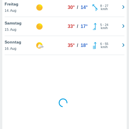
Freitag
8
-
27
30°
/
14°
km/h
14. Aug
IV,
Samstag
5
-
24
33°
/
17°
kie-
km/h
15. Aug
er
Sonntag
6
-
55
35°
/
18°
it der
km/h
16. Aug
n von
cht
den sind,
 weiterhin
 Website
t
 indem Sie
ieren. In
l werden
über
, dass wir
s
, die für die
auf der
twendig