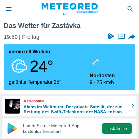
vka
Das Wetter für Zastávka
politik
19:50
Freitag
...
von
at) wurde
vereinzelt Wolken
uten
24°
m
llen, dass
estellten
Nordosten
nen von
gefühlte Temperatur 25°
9
25 km/h
tät sind.
 diese
er die
Astronomie
Optionen
Alarm im Weltraum: Der private Satellit, der zur
Rettung des Swift-Teleskops der NASA entsandt
wurde
 cookies
Laden Sie die Meteored-App
s adgang
Installieren
kostenlos herunter!
gitale