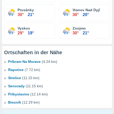
Prusánky
Vranov Nad Dyjí
30°
21°
30°
20°
Vyskov
Znojmo
29°
19°
30°
21°
Ortschaften in der Nähe
Príbram Na Morave
(4.24 km)
Rapotice
(7.72 km)
Strelice
(11.15 km)
Senorady
(11.15 km)
Pribyslavice
(12.14 km)
Brezník
(12.29 km)