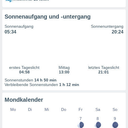
ntwicklung
serung der
Sonnenaufgang und -untergang
g
 Daten zur
Sonnenaufgang
Sonnenuntergang
n Inhalten.
05:34
20:24
ten und
ion durch
on
,
erte
erstes Tageslicht
Mittag
letztes Tageslicht
d Inhalte,
04:58
13:00
21:01
on
Sonnenstunden
14 h 50 min
ung und der
Verbleibende Sonnenstunden
1 h 12 min
ce von
nforschung
Mondkalender
icklung
serung von
Mo
Di
Mi
Do
Fr
Sa
So
.
7
8
9
sere 1199