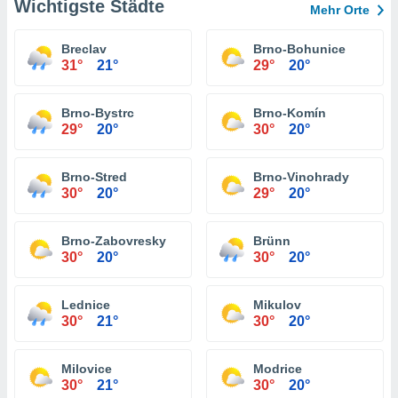
Wichtigste Städte
Mehr Orte
Breclav
Brno-Bohunice
31°
21°
29°
20°
Brno-Bystrc
Brno-Komín
29°
20°
30°
20°
Brno-Stred
Brno-Vinohrady
30°
20°
29°
20°
Brno-Zabovresky
Brünn
30°
20°
30°
20°
Lednice
Mikulov
30°
21°
30°
20°
Milovice
Modrice
30°
21°
30°
20°