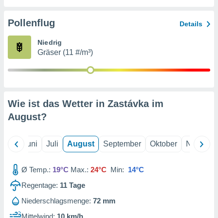
von
erte
Pollenflug
Details
verwendung
n zur
Niedrig
Gräser (11 #/m³)
erter
rstellung
n zur
ierung von
verwendung
Wie ist das Wetter in Zastávka im
n zur
August
?
erter
essung der
ung,
Mai
Juni
Juli
August
September
Oktober
Novembe
er
ce von
analyse von
Ø Temp.:
19°C
Max.:
24°C
Min:
14°C
n durch
Regentage:
11
Tage
 oder
onen von
Niederschlagsmenge:
72 mm
nen
Mittelwind:
10 km/h