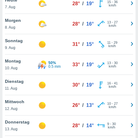
okies oder
15
-
36
28°
/
19°
km/h
7. Aug
 Partner
e es uns
n, das
Morgen
13
-
27
28°
/
16°
uf der
km/h
8. Aug
 verfolgen
lysieren
Sonntag
11
-
29
31°
/
15°
km/h
9. Aug
s Profil zu
um Ihnen
ierende
Montag
50%
13
-
30
33°
/
19°
nd
0.5 mm
km/h
10. Aug
erte Inhalte
. Weitere
Dienstag
16
-
41
nen finden
30°
/
19°
km/h
11. Aug
rer
tlinie
. Sie
Mittwoch
e
10
-
27
26°
/
13°
km/h
 jederzeit
12. Aug
, indem Sie
altfläche
Donnerstag
9
-
30
stellungen
28°
/
14°
km/h
13. Aug
n Rand
bsite