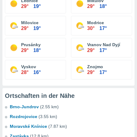
Lednice
Mikulov
29°
19°
29°
18°
Milovice
Modrice
29°
19°
30°
17°
Prusánky
Vranov Nad Dyjí
29°
18°
29°
17°
Vyskov
Znojmo
28°
16°
29°
17°
Ortschaften in der Nähe
Brno-Jundrov
(2.55 km)
Rozdrojovice
(3.55 km)
Moravské Knínice
(7.87 km)
Zastávka
(12.8 km)