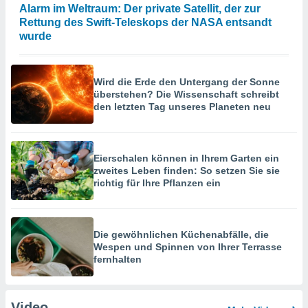
Alarm im Weltraum: Der private Satellit, der zur
Rettung des Swift-Teleskops der NASA entsandt
wurde
Wird die Erde den Untergang der Sonne
überstehen? Die Wissenschaft schreibt
den letzten Tag unseres Planeten neu
Eierschalen können in Ihrem Garten ein
zweites Leben finden: So setzen Sie sie
richtig für Ihre Pflanzen ein
Die gewöhnlichen Küchenabfälle, die
Wespen und Spinnen von Ihrer Terrasse
fernhalten
Video