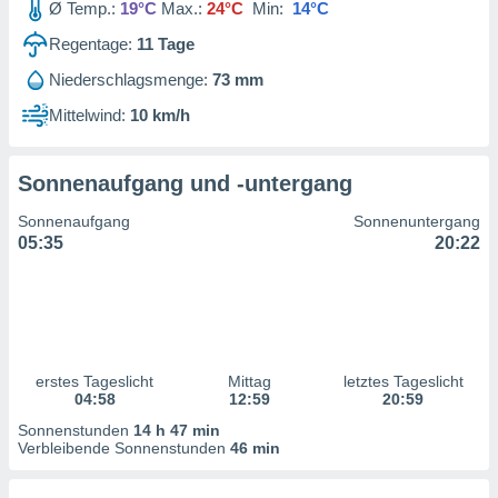
Ø Temp.:
19°C
Max.:
24°C
Min:
14°C
ntwicklung
serung der
Regentage:
11
Tage
g
Niederschlagsmenge:
73 mm
 Daten zur
Mittelwind:
10 km/h
n Inhalten.
ten und
Sonnenaufgang und -untergang
ion durch
on
Sonnenaufgang
Sonnenuntergang
,
05:35
20:22
erte
d Inhalte,
on
ung und der
ce von
erstes Tageslicht
Mittag
letztes Tageslicht
nforschung
04:58
12:59
20:59
icklung
serung von
Sonnenstunden
14 h 47 min
.
Verbleibende Sonnenstunden
46 min
sere 1199