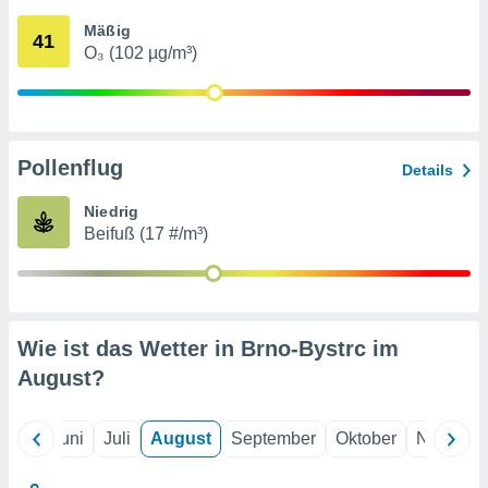
von
Mäßig
41
erte
O₃ (102 µg/m³)
verwendung
n zur
erter
rstellung
Pollenflug
n zur
Details
ierung von
verwendung
Niedrig
n zur
Beifuß (17 #/m³)
erter
essung der
ung,
er
Wie ist das Wetter in Brno-Bystrc im
ce von
analyse von
August
?
n durch
 oder
onen von
Mai
Juni
Juli
August
September
Oktober
Novembe
nen