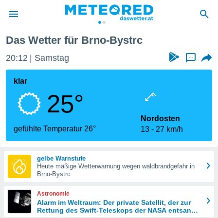
Bystrc
Das Wetter für Brno-Bystrc
politik
20:12
Samstag
...
von
at) wurde
klar
uten
25°
m
llen, dass
estellten
Nordosten
nen von
gefühlte Temperatur 26°
13
27 km/h
tät sind.
 diese
er die
gelbe Warnstufe
Optionen
Heute mäßige Wetterwarnung wegen waldbrandgefahr in
Brno-Bystrc
 cookies
Astronomie
s adgang
Alarm im Weltraum: Der private Satellit, der zur
Rettung des Swift-Teleskops der NASA entsandt
gitale