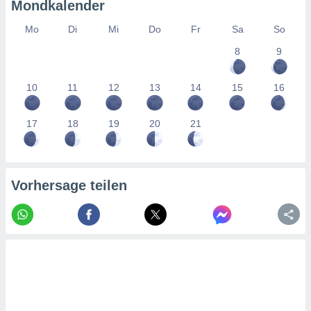
tner
Mondkalender
Mo
Di
Mi
Do
Fr
Sa
So
8
9
10
11
12
13
14
15
16
17
18
19
20
21
Vorhersage teilen