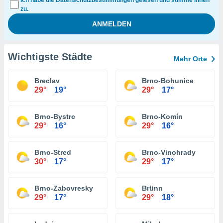
Ich habe die Datenschutzbestimmungen gelesen und stimme ihnen
zu.
Wichtigste Städte
Mehr Orte
Breclav
Brno-Bohunice
29°
19°
29°
17°
Brno-Bystrc
Brno-Komín
29°
16°
29°
16°
Brno-Stred
Brno-Vinohrady
30°
17°
29°
17°
Brno-Zabovresky
Brünn
29°
17°
29°
18°