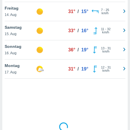
Freitag
7
-
25
31°
/
15°
km/h
14. Aug
IV,
kie-
Samstag
11
-
32
33°
/
16°
km/h
15. Aug
er
it der
Sonntag
13
-
31
36°
/
19°
n von
km/h
16. Aug
cht
den sind,
Montag
12
-
31
 weiterhin
31°
/
19°
km/h
17. Aug
 Website
t
 indem Sie
ieren. In
l werden
über
, dass wir
s
, die für die
auf der
twendig