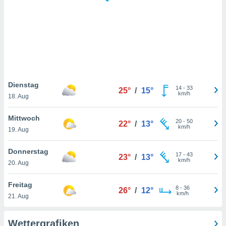
keine
r
analyse
nzeige von
der
erten
erwenden,
 nicht
Dienstag
14
-
33
25°
/
15°
erte
km/h
18. Aug
ehen
e können
Mittwoch
20
-
50
ation von
22°
/
13°
km/h
19. Aug
lehnen und
s
t auf
Donnerstag
17
-
43
23°
/
13°
site
km/h
20. Aug
 indem Sie
altfläche
Freitag
8
-
36
 klicken.
26°
/
12°
km/h
21. Aug
Zustimmung
wir und
Wettergrafiken
tner