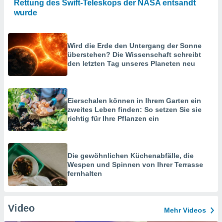
Rettung des Swift-Teleskops der NASA entsandt
wurde
Wird die Erde den Untergang der Sonne
überstehen? Die Wissenschaft schreibt
den letzten Tag unseres Planeten neu
Eierschalen können in Ihrem Garten ein
zweites Leben finden: So setzen Sie sie
richtig für Ihre Pflanzen ein
Die gewöhnlichen Küchenabfälle, die
Wespen und Spinnen von Ihrer Terrasse
fernhalten
Video
Mehr Videos