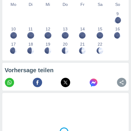
tner
Mo
Di
Mi
Do
Fr
Sa
So
9
10
11
12
13
14
15
16
17
18
19
20
21
22
Vorhersage teilen