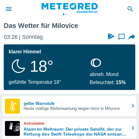
ce
Das Wetter für Milovice
politik
03:26
Sonntag
...
von
at) wurde
klarer Himmel
uten
18°
m
llen, dass
estellten
abneh. Mond
nen von
gefühlte Temperatur 18°
Beleuchtet:
15%
tät sind.
 diese
er die
Optionen
gelbe Warnstufe
Heute mäßige Wetterwarnung wegen hitze in Milovice
 cookies
Astronomie
s adgang
Alarm im Weltraum: Der private Satellit, der zur
Rettung des Swift-Teleskops der NASA entsandt
gitale