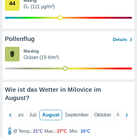
Mäßig
von
44
O₃ (111 µg/m³)
erte
verwendung
n zur
erter
Pollenflug
Details
rstellung
n zur
Niedrig
ierung von
Gräser (19 #/m³)
verwendung
n zur
erter
essung der
ung,
Wie ist das Wetter in Milovice im
er
August
?
ce von
analyse von
n durch
Mai
Juni
Juli
August
September
Oktober
Novembe
 oder
onen von
Ø Temp.:
21°C
Max.:
27°C
Min:
16°C
nen