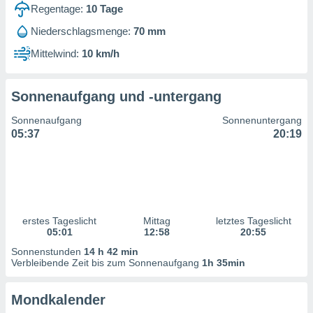
ntwicklung
Regentage:
10
Tage
serung der
Niederschlagsmenge:
70 mm
g
Mittelwind:
10 km/h
 Daten zur
n Inhalten.
Sonnenaufgang und -untergang
ten und
Sonnenaufgang
Sonnenuntergang
ion durch
05:37
20:19
on
,
erte
d Inhalte,
on
ung und der
ce von
erstes Tageslicht
Mittag
letztes Tageslicht
05:01
12:58
20:55
nforschung
Sonnenstunden
14 h 42 min
icklung
Verbleibende Zeit bis zum Sonnenaufgang
1h 35min
serung von
.
Mondkalender
sere 1199