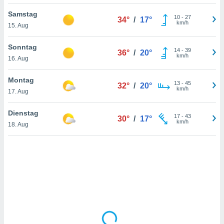
Samstag
10
-
27
34°
/
17°
km/h
15. Aug
IV,
kie-
Sonntag
14
-
39
36°
/
20°
km/h
16. Aug
er
it der
Montag
13
-
45
32°
/
20°
n von
km/h
17. Aug
cht
den sind,
Dienstag
17
-
43
 weiterhin
30°
/
17°
km/h
18. Aug
 Website
t
 indem Sie
ieren. In
l werden
über
, dass wir
s
, die für die
auf der
twendig