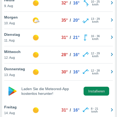
okies oder
10
-
25
32°
/
16°
km/h
9. Aug
 Partner
e es uns
n, das
Morgen
13
-
29
35°
/
20°
uf der
km/h
10. Aug
 verfolgen
lysieren
Dienstag
16
-
36
31°
/
21°
km/h
11. Aug
s Profil zu
um Ihnen
ierende
Mittwoch
12
-
29
28°
/
16°
nd
km/h
12. Aug
erte Inhalte
. Weitere
Donnerstag
12
-
28
nen finden
30°
/
16°
km/h
13. Aug
rer
tlinie
. Sie
e
Laden Sie die Meteored-App
 jederzeit
Installieren
kostenlos herunter!
, indem Sie
altfläche
stellungen
Freitag
8
-
21
31°
/
16°
n Rand
km/h
14. Aug
bsite