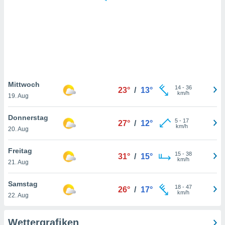
keine
r
analyse
nzeige von
der
erten
erwenden,
 nicht
Mittwoch
14
-
36
23°
/
13°
erte
km/h
19. Aug
ehen
e können
Donnerstag
5
-
17
ation von
27°
/
12°
km/h
20. Aug
lehnen und
s
t auf
Freitag
15
-
38
31°
/
15°
site
km/h
21. Aug
 indem Sie
altfläche
Samstag
18
-
47
 klicken.
26°
/
17°
km/h
22. Aug
Zustimmung
wir und
Wettergrafiken
tner