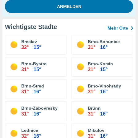
Wichtigste Städte
Mehr Orte
Breclav
Brno-Bohunice
32°
15°
31°
16°
Brno-Bystrc
Brno-Komín
31°
15°
31°
15°
Brno-Stred
Brno-Vinohrady
31°
16°
31°
16°
Brno-Zabovresky
Brünn
31°
16°
31°
16°
Lednice
Mikulov
32°
16°
31°
16°