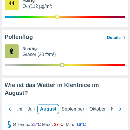
Mäßig
von
44
O₃ (112 µg/m³)
erte
verwendung
n zur
erter
Pollenflug
Details
rstellung
n zur
Niedrig
ierung von
Gräser (20 #/m³)
verwendung
n zur
erter
essung der
ung,
Wie ist das Wetter in Klentnice im
er
August
?
ce von
analyse von
n durch
Mai
Juni
Juli
August
September
Oktober
Novembe
 oder
onen von
Ø Temp.:
21°C
Max.:
27°C
Min:
16°C
nen