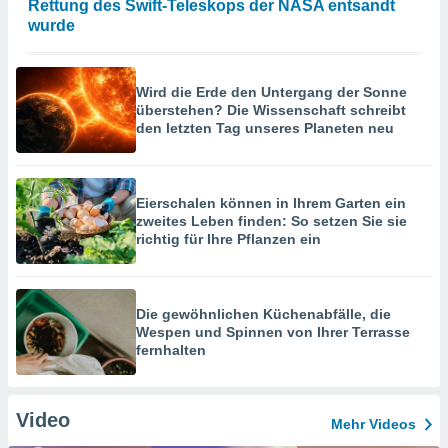
Rettung des Swift-Teleskops der NASA entsandt
wurde
Wird die Erde den Untergang der Sonne
überstehen? Die Wissenschaft schreibt
den letzten Tag unseres Planeten neu
Eierschalen können in Ihrem Garten ein
zweites Leben finden: So setzen Sie sie
richtig für Ihre Pflanzen ein
Die gewöhnlichen Küchenabfälle, die
Wespen und Spinnen von Ihrer Terrasse
fernhalten
Video
Mehr Videos