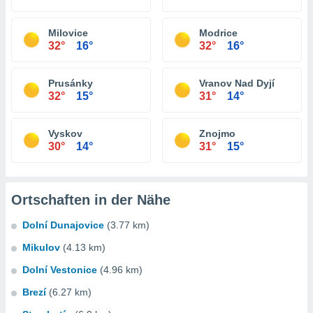
Milovice
Modrice
32°
16°
32°
16°
Prusánky
Vranov Nad Dyjí
32°
15°
31°
14°
Vyskov
Znojmo
30°
14°
31°
15°
Ortschaften in der Nähe
Dolní Dunajovice
(3.77 km)
Mikulov
(4.13 km)
Dolní Vestonice
(4.96 km)
Brezí
(6.27 km)