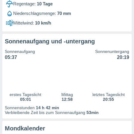
ntwicklung
Regentage:
10
Tage
serung der
Niederschlagsmenge:
70 mm
g
Mittelwind:
10 km/h
 Daten zur
n Inhalten.
Sonnenaufgang und -untergang
ten und
Sonnenaufgang
Sonnenuntergang
ion durch
05:37
20:19
on
,
erte
d Inhalte,
on
ung und der
ce von
erstes Tageslicht
Mittag
letztes Tageslicht
05:01
12:58
20:55
nforschung
Sonnenstunden
14 h 42 min
icklung
Verbleibende Zeit bis zum Sonnenaufgang
53min
serung von
.
Mondkalender
sere 1199