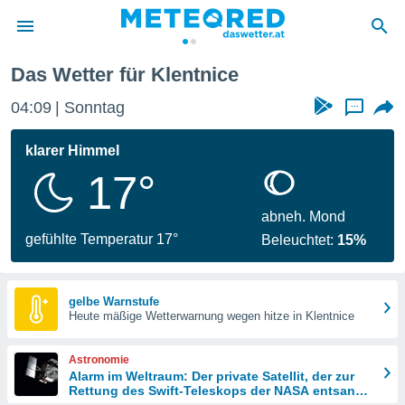
ice
Das Wetter für Klentnice
politik
04:09
Sonntag
...
von
at) wurde
klarer Himmel
uten
17°
m
llen, dass
estellten
abneh. Mond
nen von
gefühlte Temperatur 17°
Beleuchtet:
15%
tät sind.
 diese
er die
Optionen
gelbe Warnstufe
Heute mäßige Wetterwarnung wegen hitze in Klentnice
 cookies
Astronomie
s adgang
Alarm im Weltraum: Der private Satellit, der zur
Rettung des Swift-Teleskops der NASA entsandt
gitale