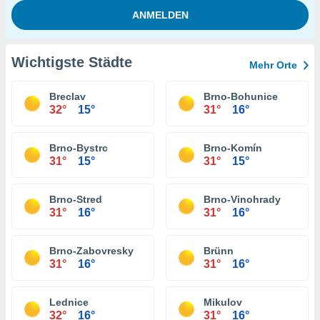
Wichtigste Städte
Mehr Orte
Breclav
Brno-Bohunice
32°
15°
31°
16°
Brno-Bystrc
Brno-Komín
31°
15°
31°
15°
Brno-Stred
Brno-Vinohrady
31°
16°
31°
16°
Brno-Zabovresky
Brünn
31°
16°
31°
16°
Lednice
Mikulov
32°
16°
31°
16°