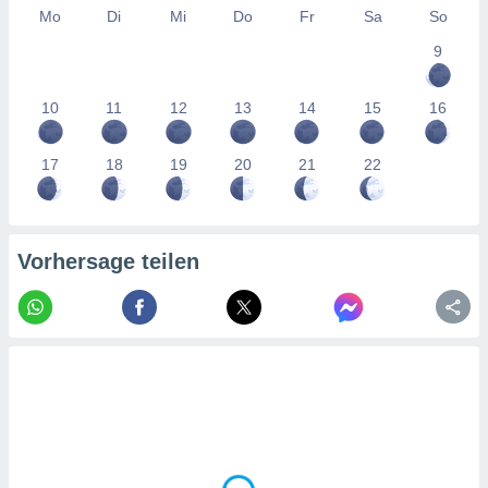
tner
Mo
Di
Mi
Do
Fr
Sa
So
9
10
11
12
13
14
15
16
17
18
19
20
21
22
Vorhersage teilen