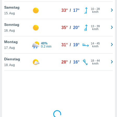
Samstag
10
-
28
33°
/
17°
km/h
15. Aug
IV,
kie-
Sonntag
13
-
39
35°
/
20°
km/h
16. Aug
er
it der
Montag
40%
14
-
45
31°
/
19°
n von
0.2 mm
km/h
17. Aug
cht
den sind,
Dienstag
18
-
44
 weiterhin
28°
/
16°
km/h
18. Aug
 Website
t
 indem Sie
ieren. In
l werden
über
, dass wir
s
, die für die
auf der
twendig