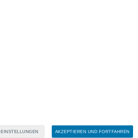
Mondkalender
Mo
Di
Mi
Do
Fr
Sa
So
6
7
8
9
10
11
12
13
14
15
16
17
18
19
EINSTELLUNGEN
AKZEPTIEREN UND FORTFAHREN