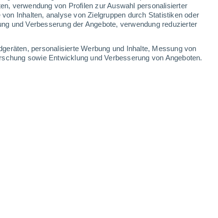
ten, verwendung von Profilen zur Auswahl personalisierter
on Inhalten, analyse von Zielgruppen durch Statistiken oder
30°
/
15°
32°
/
14°
27°
/
14°
28°
/
18°
ung und Verbesserung der Angebote, verwendung reduzierter
-
39
km/h
13
-
38
km/h
21
-
52
km/h
21
-
51
km/h
dgeräten, personalisierte Werbung und Inhalte, Messung von
forschung sowie Entwicklung und Verbesserung von Angeboten.
Nordwesten
0 niedrig
2
-
33 km/h
LSF:
nein
Südosten
0 niedrig
3
-
20 km/h
LSF:
nein
Südosten
0 niedrig
4
-
9 km/h
LSF:
nein
Westen
4 mäßig
3
-
16 km/h
LSF:
6-10