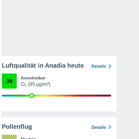
Luftqualität in Anadia heute
Details
Annehmbar
38
O₃ (95 µg/m³)
Pollenflug
Details
Niedrig