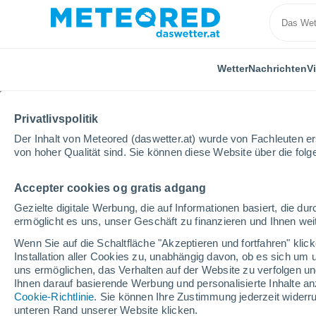
Wetter
Nachrichten
V
Privatlivspolitik
Der Inhalt von Meteored (daswetter.at) wurde von Fachleuten erst
von hoher Qualität sind. Sie können diese Website über die fol
Accepter cookies og gratis adgang
Home
Portugal
Distrikt Aveiro
Anadia
Nächs
Gezielte digitale Werbung, die auf Informationen basiert, die 
ermöglicht es uns, unser Geschäft zu finanzieren und Ihnen weit
Das Wetter für Anadia
Wenn Sie auf die Schaltfläche "Akzeptieren und fortfahren" kli
Installation aller Cookies zu, unabhängig davon, ob es sich um 
22:24
Donnerstag
uns ermöglichen, das Verhalten auf der Website zu verfolgen und
Ihnen darauf basierende Werbung und personalisierte Inhalte an
Cookie-Richtlinie
. Sie können Ihre Zustimmung jederzeit widerru
klarer Himmel
unteren Rand unserer Website klicken.