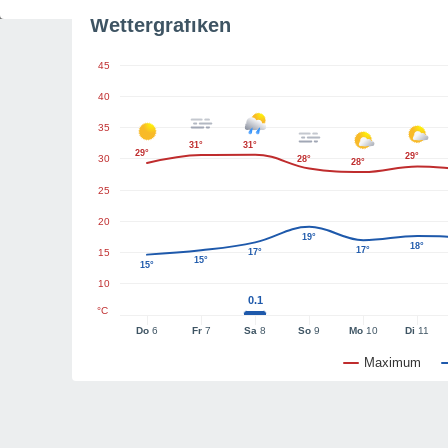
Wettergrafiken
45
40
35
31°
31°
29°
29°
30
28°
28°
25
20
19°
18°
17°
15
17°
15°
15°
10
0.1
°C
Do
6
Fr
7
Sa
8
So
9
Mo
10
Di
11
Maximum