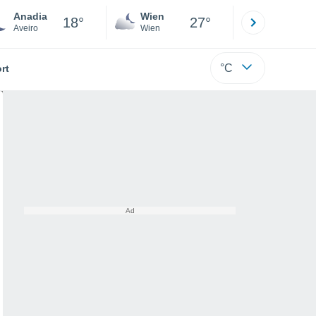
Anadia
Wien
Innsbruck
18°
27°
Aveiro
Wien
Tirol
°C
rt