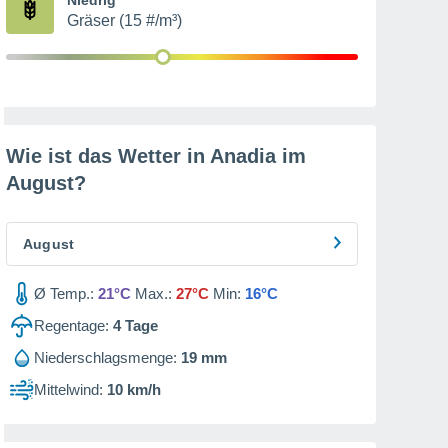
Gräser (15 #/m³)
Wie ist das Wetter in Anadia im
August
?
August
Ø Temp.:
21°C
Max.:
27°C
Min:
16°C
Regentage:
4
Tage
Niederschlagsmenge:
19 mm
Mittelwind:
10 km/h