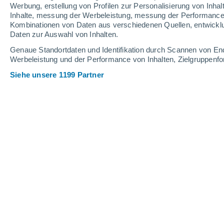
Werbung, erstellung von Profilen zur Personalisierung von Inhal
Inhalte, messung der Werbeleistung, messung der Performance v
30°
/
16°
31°
/
15°
31°
/
14°
Kombinationen von Daten aus verschiedenen Quellen, entwickl
Daten zur Auswahl von Inhalten.
13
-
37
km/h
16
-
40
km/h
13
13
-
36
km/h
Genaue Standortdaten und Identifikation durch Scannen von En
Werbeleistung und der Performance von Inhalten, Zielgruppen
Siehe unsere 1199 Partner
Donnerstag, 13. August
teilweise bewölkt
16°
01:00
gefühlte T.
16°
teilweise bewölkt
15°
04:00
gefühlte T.
15°
Nebel
16°
07:00
gefühlte T.
16°
vereinzelt Wolken
24°
10:00
gefühlte T.
25°