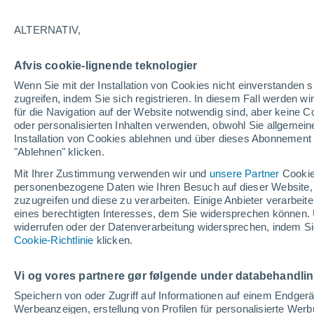
19°
ALTERNATIV,
abneh. Mo
Afvis cookie-lignende teknologier
Beleuchtet
gefühlte Temperatur 19°
Wenn Sie mit der Installation von Cookies nicht einverstanden s
zugreifen, indem Sie sich registrieren. In diesem Fall werden wir
für die Navigation auf der Website notwendig sind, aber keine
oder personalisierten Inhalten verwenden, obwohl Sie allgemein
Pflanzen
Installation von Cookies ablehnen und über dieses Abonnement a
Die gewöhnlichen Küchenabfälle, die Wespe
Spinnen von Ihrer Terrasse fernhalten
"Ablehnen" klicken.
Mit Ihrer Zustimmung verwenden wir und
unsere Partner
Cookie
Wetter 1 - 7 Tage
Aktuell
Vorhersagekarte für Rege
personenbezogene Daten wie Ihren Besuch auf dieser Website,
zuzugreifen und diese zu verarbeiten. Einige Anbieter verarbe
eines berechtigten Interesses, dem Sie widersprechen können. 
widerrufen oder der Datenverarbeitung widersprechen, indem Sie
Freitag
Samstag
Cookie-Richtlinie
Donnerstag
klicken.
14. Aug
15. Aug
13. Aug
Vi og vores partnere gør følgende under databehandli
Speichern von oder Zugriff auf Informationen auf einem Endger
Werbeanzeigen, erstellung von Profilen für personalisierte Wer