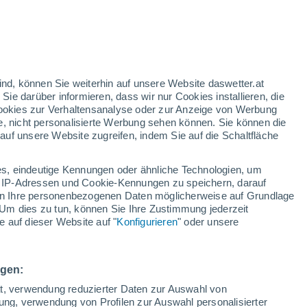
nd
:
46%
ind, können Sie weiterhin auf unsere Website daswetter.at
 Sie darüber informieren, dass wir nur Cookies installieren, die
 Cookies zur Verhaltensanalyse oder zur Anzeige von Werbung
e, nicht personalisierte Werbung sehen können. Sie können die
uf unsere Website zugreifen, indem Sie auf die Schaltfläche
n und
s, eindeutige Kennungen oder ähnliche Technologien, um
n
Regenradar
Satelliten
Wettermodelle
 IP-Adressen und Cookie-Kennungen zu speichern, darauf
iten Ihre personenbezogenen Daten möglicherweise auf Grundlage
Um dies zu tun, können Sie Ihre Zustimmung jederzeit
 auf dieser Website auf "
Konfigurieren
" oder unsere
Sonntag
Montag
Dienstag
Mittwoch
16. Aug
17. Aug
18. Aug
19. Aug
ngen:
ät, verwendung reduzierter Daten zur Auswahl von
bung, verwendung von Profilen zur Auswahl personalisierter