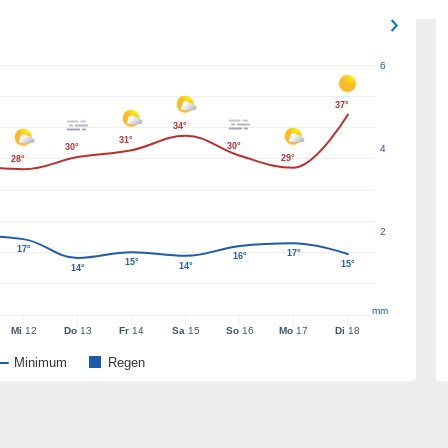
6
37°
34°
31°
30°
30°
4
29°
28°
2
17°
17°
16°
15°
15°
14°
14°
mm
Mi
12
Do
13
Fr
14
Sa
15
So
16
Mo
17
Di
18
Minimum
Regen