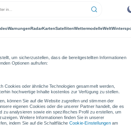
ideo
Warnungen
Radar
Karten
Satelliten
Wettermodelle
Welt
Winterspo
ellt, um sicherzustellen, dass die bereitgestellten Informationen
genden Optionen aufrufen:
te Woche
durch Cookies oder ähnliche Technologien gesammelt werden,
erhin hochwertige Inhalte kostenlos zur Verfügung zu stellen.
 nächsten Woche
cken, können Sie auf die Website zugreifen und stimmen der
unsere eigenen Cookies oder die unserer Partner handelt, die es
...
 zu analysieren sowie ein spezifisches Profil zu erstellen, um
zuzeigen. Weitere Informationen finden Sie in unserer
Stündlich
fen, indem Sie auf die Schaltfläche
Cookie-Einstellungen
am
Nebelgefahr für die nächsten
Stunden