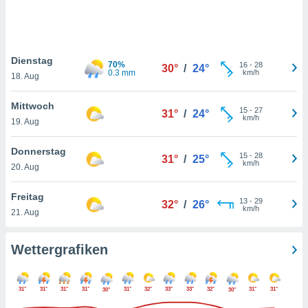
keine
r
analyse
nzeige von
Dienstag
der
70%
16
-
28
30°
/
24°
0.3 mm
km/h
erten
18. Aug
erwenden,
Mittwoch
15
-
27
31°
/
24°
 nicht
km/h
19. Aug
erte
ehen
Donnerstag
e können
15
-
28
31°
/
25°
km/h
ation von
20. Aug
lehnen und
s
Freitag
13
-
29
32°
/
26°
t auf
km/h
21. Aug
site
 indem Sie
altfläche
Wettergrafiken
 klicken.
Zustimmung
31°
31°
31°
31°
31°
32°
33°
33°
32°
31°
31°
30°
30°
wir und
tner