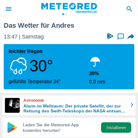
Das Wetter für Andres
politik
13:47
Samstag
...
von
at) wurde
leichter Regen
uten
30°
m
llen, dass
estellten
30%
nen von
gefühlte Temperatur 34°
0.3 mm
tät sind.
 diese
er die
Astronomie
Optionen
Alarm im Weltraum: Der private Satellit, der zur
Rettung des Swift-Teleskops der NASA entsandt
wurde
 cookies
Laden Sie die Meteored-App
s adgang
Installieren
kostenlos herunter!
gitale