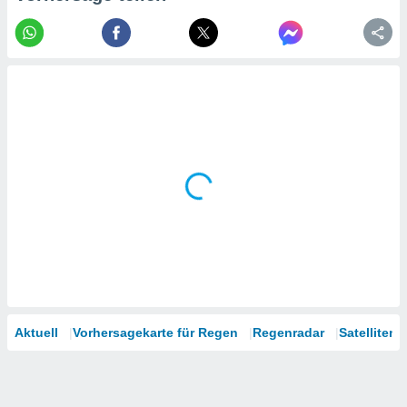
tner
Aktuell
Vorhersagekarte für Regen
Regenradar
Satelliten