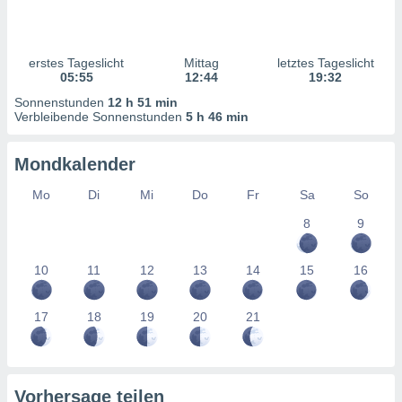
ntwicklung
serung der
g
erstes Tageslicht
Mittag
letztes Tageslicht
 Daten zur
05:55
12:44
19:32
n Inhalten.
Sonnenstunden
12 h 51 min
Verbleibende Sonnenstunden
5 h 46 min
ten und
ion durch
Mondkalender
on
,
Mo
Di
Mi
Do
Fr
Sa
So
erte
8
9
d Inhalte,
on
ung und der
10
11
12
13
14
15
16
ce von
nforschung
17
18
19
20
21
icklung
serung von
.
sere 1199
Vorhersage teilen