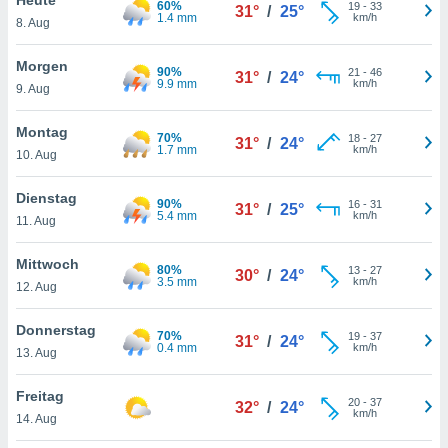
60%
okies oder
19
-
33
31°
/
25°
1.4 mm
km/h
8. Aug
 Partner
e es uns
n, das
Morgen
90%
21
-
46
31°
/
24°
uf der
9.9 mm
km/h
9. Aug
 verfolgen
lysieren
Montag
70%
18
-
27
31°
/
24°
1.7 mm
km/h
10. Aug
s Profil zu
um Ihnen
ierende
Dienstag
90%
16
-
31
31°
/
25°
nd
5.4 mm
km/h
11. Aug
erte Inhalte
. Weitere
Mittwoch
80%
13
-
27
nen finden
30°
/
24°
3.5 mm
km/h
12. Aug
rer
tlinie
. Sie
Donnerstag
e
70%
19
-
37
31°
/
24°
0.4 mm
km/h
 jederzeit
13. Aug
, indem Sie
altfläche
Freitag
20
-
37
stellungen
32°
/
24°
km/h
14. Aug
n Rand
bsite