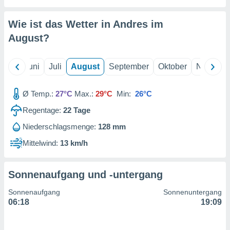
von
erte
Wie ist das Wetter in Andres im
verwendung
August
?
n zur
erter
Mai
Juni
Juli
August
September
Oktober
Novembe
rstellung
n zur
ierung von
Ø Temp.:
27°C
Max.:
29°C
Min:
26°C
verwendung
n zur
Regentage:
22
Tage
Niederschlagsmenge:
128 mm
erter
essung der
Mittelwind:
13 km/h
ung,
er
ce von
Sonnenaufgang und -untergang
analyse von
n durch
Sonnenaufgang
Sonnenuntergang
 oder
06:18
19:09
onen von
nen