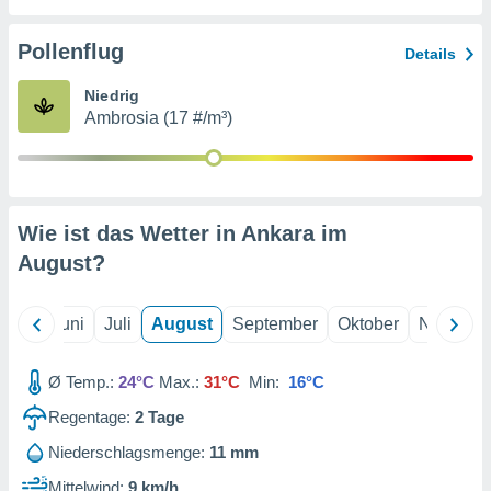
von
erte
Pollenflug
Details
verwendung
n zur
Niedrig
Ambrosia (17 #/m³)
erter
rstellung
n zur
ierung von
verwendung
Wie ist das Wetter in Ankara im
n zur
August
?
erter
essung der
ung,
Mai
Juni
Juli
August
September
Oktober
Novembe
er
ce von
analyse von
Ø Temp.:
24°C
Max.:
31°C
Min:
16°C
n durch
Regentage:
2
Tage
 oder
onen von
Niederschlagsmenge:
11 mm
nen
Mittelwind:
9 km/h