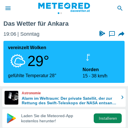
Das Wetter für Ankara
politik
19:07
Sonntag
...
von
at) wurde
vereinzelt Wolken
uten
29°
m
llen, dass
estellten
Norden
nen von
gefühlte Temperatur 28°
15
38 km/h
tät sind.
 diese
er die
Astronomie
Optionen
Alarm im Weltraum: Der private Satellit, der zur
Rettung des Swift-Teleskops der NASA entsandt
wurde
 cookies
Laden Sie die Meteored-App
s adgang
Installieren
kostenlos herunter!
gitale