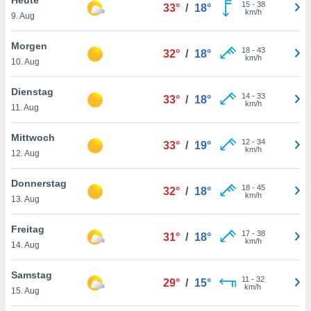
okies oder
15
-
38
33°
/
18°
km/h
9. Aug
 Partner
e es uns
n, das
Morgen
18
-
43
32°
/
18°
uf der
km/h
10. Aug
 verfolgen
lysieren
Dienstag
14
-
33
33°
/
18°
km/h
11. Aug
s Profil zu
um Ihnen
ierende
Mittwoch
12
-
34
33°
/
19°
nd
km/h
12. Aug
erte Inhalte
. Weitere
Donnerstag
18
-
45
nen finden
32°
/
18°
km/h
13. Aug
rer
tlinie
. Sie
Freitag
e
17
-
38
31°
/
18°
km/h
 jederzeit
14. Aug
, indem Sie
altfläche
Samstag
11
-
32
stellungen
29°
/
15°
km/h
15. Aug
n Rand
bsite