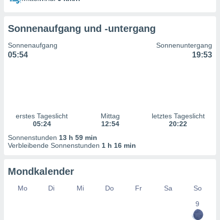
ntwicklung
serung der
Sonnenaufgang und -untergang
g
 Daten zur
Sonnenaufgang
Sonnenuntergang
n Inhalten.
05:54
19:53
ten und
ion durch
on
,
erte
erstes Tageslicht
Mittag
letztes Tageslicht
d Inhalte,
05:24
12:54
20:22
on
Sonnenstunden
13 h 59 min
ung und der
Verbleibende Sonnenstunden
1 h 16 min
ce von
nforschung
Mondkalender
icklung
serung von
Mo
Di
Mi
Do
Fr
Sa
So
.
9
sere 1199