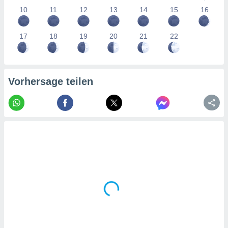
tner
10
11
12
13
14
15
16
17
18
19
20
21
22
Vorhersage teilen