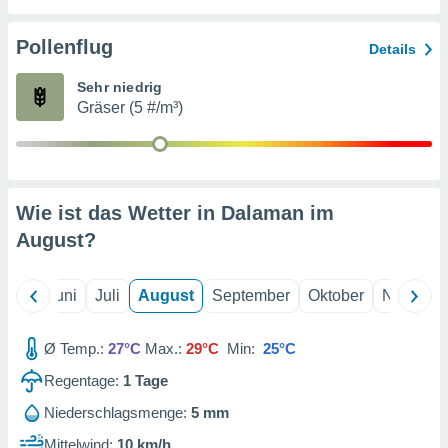
von
erte
Pollenflug
Details
verwendung
n zur
Sehr niedrig
Gräser (5 #/m³)
erter
rstellung
n zur
ierung von
verwendung
Wie ist das Wetter in Dalaman im
n zur
August
?
erter
essung der
ung,
Mai
Juni
Juli
August
September
Oktober
Novembe
er
ce von
analyse von
Ø Temp.:
27°C
Max.:
29°C
Min:
25°C
n durch
Regentage:
1
Tage
 oder
onen von
Niederschlagsmenge:
5 mm
nen
Mittelwind:
10 km/h