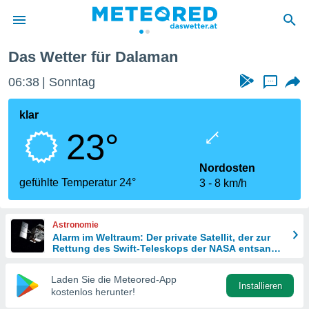
Das Wetter für Dalaman
politik
06:38
Sonntag
...
von
at) wurde
klar
uten
23°
m
llen, dass
estellten
Nordosten
nen von
gefühlte Temperatur 24°
3
8 km/h
tät sind.
 diese
er die
Astronomie
Optionen
Alarm im Weltraum: Der private Satellit, der zur
Rettung des Swift-Teleskops der NASA entsandt
wurde
 cookies
Laden Sie die Meteored-App
s adgang
Installieren
kostenlos herunter!
gitale