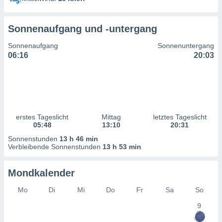
ntwicklung
serung der
Sonnenaufgang und -untergang
g
 Daten zur
Sonnenaufgang
Sonnenuntergang
n Inhalten.
06:16
20:03
ten und
ion durch
on
,
erte
erstes Tageslicht
Mittag
letztes Tageslicht
d Inhalte,
05:48
13:10
20:31
on
Sonnenstunden
13 h 46 min
ung und der
Verbleibende Sonnenstunden
13 h 53 min
ce von
nforschung
Mondkalender
icklung
serung von
Mo
Di
Mi
Do
Fr
Sa
So
.
9
sere 1199