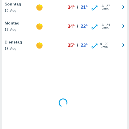
Sonntag
13
-
37
34°
/
21°
km/h
16. Aug
IV,
Montag
13
-
34
34°
/
22°
kie-
km/h
17. Aug
er
Dienstag
9
-
29
35°
/
23°
it der
km/h
18. Aug
n von
cht
den sind,
 weiterhin
 Website
t
 indem Sie
ieren. In
l werden
über
, dass wir
s
, die für die
auf der
twendig