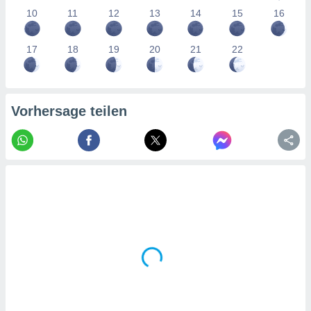
tner
10
11
12
13
14
15
16
17
18
19
20
21
22
Vorhersage teilen