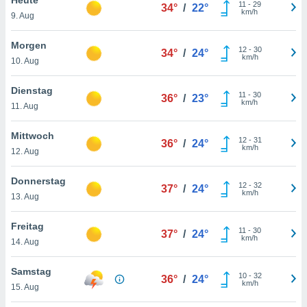
okies oder
11
-
29
34°
/
22°
km/h
9. Aug
 Partner
e es uns
n, das
Morgen
12
-
30
34°
/
24°
uf der
km/h
10. Aug
 verfolgen
lysieren
Dienstag
11
-
30
36°
/
23°
km/h
11. Aug
s Profil zu
um Ihnen
ierende
Mittwoch
12
-
31
36°
/
24°
nd
km/h
12. Aug
erte Inhalte
. Weitere
Donnerstag
12
-
32
nen finden
37°
/
24°
km/h
13. Aug
rer
tlinie
. Sie
Freitag
e
11
-
30
37°
/
24°
km/h
 jederzeit
14. Aug
, indem Sie
altfläche
Samstag
10
-
32
stellungen
36°
/
24°
km/h
15. Aug
n Rand
bsite