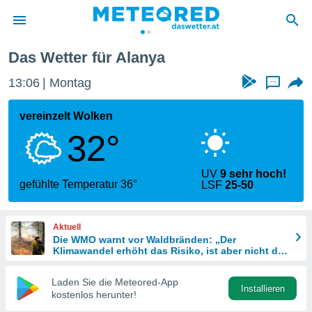
Das Wetter für Alanya
politik
13:06
Montag
...
von
at) wurde
vereinzelt Wolken
uten
32°
m
llen, dass
estellten
UV
9 sehr hoch!
nen von
gefühlte Temperatur 36°
LSF
25-50
tät sind.
 diese
er die
Aktuell
Optionen
Die WMO warnt vor Waldbränden: „Der
Klimawandel erhöht das Risiko, ist aber nicht die
einzige Ursache“
 cookies
Laden Sie die Meteored-App
s adgang
Installieren
kostenlos herunter!
gitale