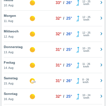
okies oder
12
-
25
33°
/
26°
km/h
10. Aug
 Partner
e es uns
n, das
Morgen
12
-
25
32°
/
25°
uf der
km/h
11. Aug
 verfolgen
lysieren
Mittwoch
12
-
25
32°
/
26°
km/h
12. Aug
s Profil zu
um Ihnen
ierende
Donnerstag
10
-
23
31°
/
25°
nd
km/h
13. Aug
erte Inhalte
. Weitere
Freitag
11
-
26
nen finden
31°
/
25°
km/h
14. Aug
rer
tlinie
. Sie
Samstag
e
8
-
26
31°
/
26°
km/h
 jederzeit
15. Aug
, indem Sie
altfläche
Sonntag
10
-
24
stellungen
32°
/
25°
km/h
16. Aug
n Rand
bsite