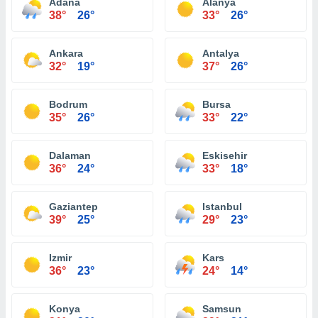
Adana
Alanya
38°
26°
33°
26°
Ankara
Antalya
32°
19°
37°
26°
Bodrum
Bursa
35°
26°
33°
22°
Dalaman
Eskisehir
36°
24°
33°
18°
Gaziantep
Istanbul
39°
25°
29°
23°
Izmir
Kars
36°
23°
24°
14°
Konya
Samsun