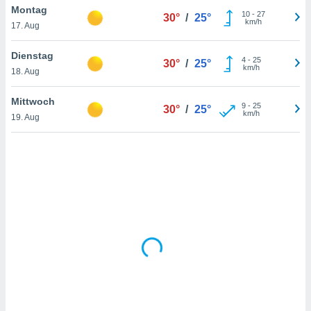
Montag
10
-
27
30°
/
25°
km/h
17. Aug
IV,
Dienstag
4
-
25
30°
/
25°
kie-
km/h
18. Aug
er
Mittwoch
9
-
25
30°
/
25°
it der
km/h
19. Aug
n von
cht
den sind,
 weiterhin
 Website
t
 indem Sie
ieren. In
l werden
über
, dass wir
s
, die für die
auf der
twendig