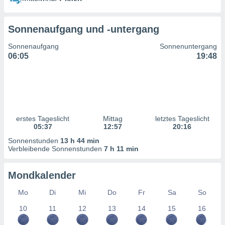
ntwicklung
serung der
Sonnenaufgang und -untergang
g
 Daten zur
Sonnenaufgang
Sonnenuntergang
n Inhalten.
06:05
19:48
ten und
ion durch
on
,
erte
erstes Tageslicht
Mittag
letztes Tageslicht
d Inhalte,
05:37
12:57
20:16
on
Sonnenstunden
13 h 44 min
ung und der
Verbleibende Sonnenstunden
7 h 11 min
ce von
nforschung
Mondkalender
icklung
serung von
Mo
Di
Mi
Do
Fr
Sa
So
.
10
11
12
13
14
15
16
sere 1199