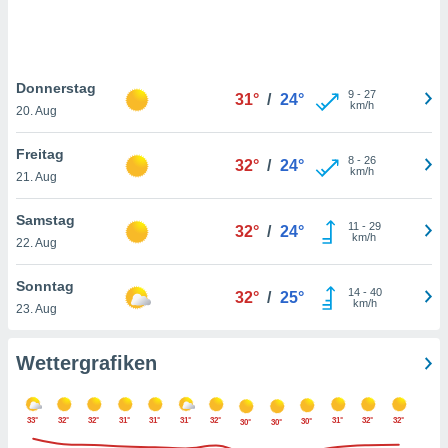
keine
r
analyse
nzeige von
Donnerstag
der
9
-
27
31°
/
24°
km/h
erten
20. Aug
erwenden,
Freitag
8
-
26
32°
/
24°
 nicht
km/h
21. Aug
erte
ehen
Samstag
e können
11
-
29
32°
/
24°
km/h
ation von
22. Aug
lehnen und
s
Sonntag
14
-
40
32°
/
25°
t auf
km/h
23. Aug
site
 indem Sie
altfläche
Wettergrafiken
 klicken.
Zustimmung
33°
32°
32°
31°
31°
31°
32°
31°
32°
32°
30°
wir und
30°
30°
tner