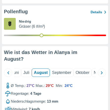
von
erte
Pollenflug
Details
verwendung
n zur
Niedrig
Gräser (6 #/m³)
erter
rstellung
n zur
ierung von
verwendung
Wie ist das Wetter in Alanya im
n zur
August
?
erter
essung der
ung,
Mai
Juni
Juli
August
September
Oktober
Novembe
er
ce von
analyse von
Ø Temp.:
27°C
Max.:
29°C
Min:
24°C
n durch
Regentage:
4
Tage
 oder
onen von
Niederschlagsmenge:
13 mm
nen
Mittelwind:
7 km/h