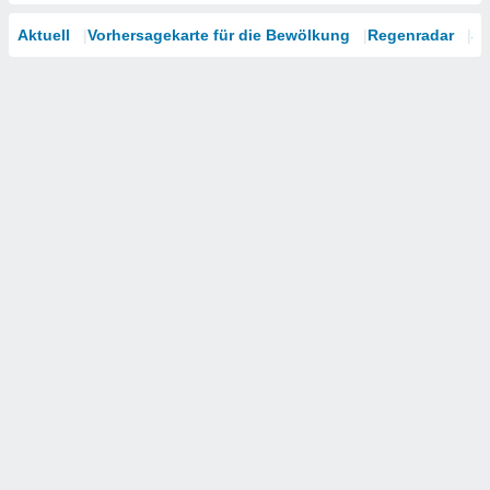
Aktuell
Vorhersagekarte für die Bewölkung
Regenradar
Sa