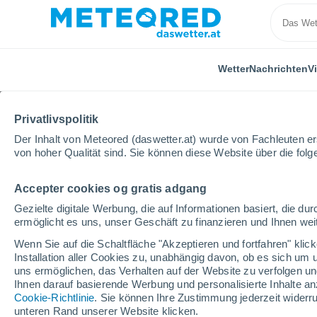
Wetter
Nachrichten
V
Privatlivspolitik
Der Inhalt von Meteored (daswetter.at) wurde von Fachleuten erst
von hoher Qualität sind. Sie können diese Website über die fol
Accepter cookies og gratis adgang
Home
Spanien
Aragonien
Provinz Huesca
Gezielte digitale Werbung, die auf Informationen basiert, die 
ermöglicht es uns, unser Geschäft zu finanzieren und Ihnen weit
Das Wetter für Ansó
Wenn Sie auf die Schaltfläche "Akzeptieren und fortfahren" kli
Installation aller Cookies zu, unabhängig davon, ob es sich um 
13:53
Sonntag
uns ermöglichen, das Verhalten auf der Website zu verfolgen und
Ihnen darauf basierende Werbung und personalisierte Inhalte an
Cookie-Richtlinie
. Sie können Ihre Zustimmung jederzeit widerru
klar
unteren Rand unserer Website klicken.