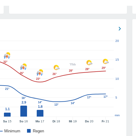
20
15
32°
29°
28°
28°
26°
26°
10
23°
21°
17°
17°
5
16°
2.9
14°
14°
13°
1.8
1.1
mm
Sa
15
So
16
Mo
17
Di
18
Mi
19
Do
20
Fr
21
Minimum
Regen