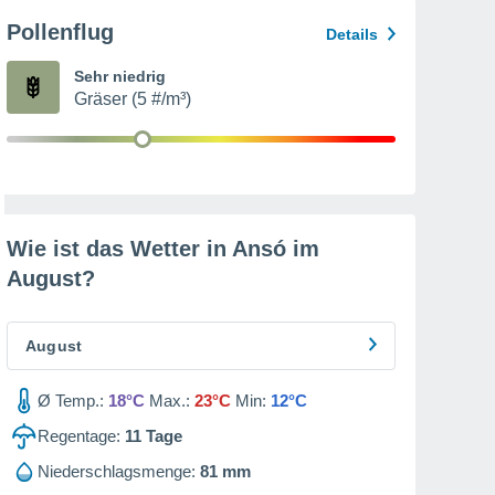
Pollenflug
Details
Sehr niedrig
Gräser (5 #/m³)
Wie ist das Wetter in Ansó im
August
?
August
Ø Temp.:
18°C
Max.:
23°C
Min:
12°C
Regentage:
11
Tage
Niederschlagsmenge:
81 mm