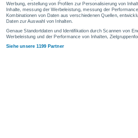
0.5 mm
2.3 mm
Werbung, erstellung von Profilen zur Personalisierung von Inhal
Inhalte, messung der Werbeleistung, messung der Performance v
32°
/
18°
32°
/
20°
32°
/
20°
Kombinationen von Daten aus verschiedenen Quellen, entwickl
Daten zur Auswahl von Inhalten.
14
-
49
km/h
11
-
34
km/h
10
17
-
48
km/h
Genaue Standortdaten und Identifikation durch Scannen von En
Werbeleistung und der Performance von Inhalten, Zielgruppen
Siehe unsere 1199 Partner
Das Wetter für Ansó Heute
, 9. August
klar
31°
14:00
gefühlte T.
29°
leichter Regen
30%
31°
15:00
0.3 mm
gefühlte T.
29°
leichter Regen
60%
30°
16:00
0.4 mm
gefühlte T.
29°
leichter Regen
40%
30°
17:00
0.3 mm
gefühlte T.
29°