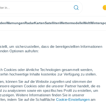
ideo
Warnungen
Radar
Karten
Satelliten
Wettermodelle
Welt
Winterspo
ellt, um sicherzustellen, dass die bereitgestellten Informationen
genden Optionen aufrufen:
Ansó
durch Cookies oder ähnliche Technologien gesammelt werden,
erhin hochwertige Inhalte kostenlos zur Verfügung zu stellen.
cken, können Sie auf die Website zugreifen und stimmen der
unsere eigenen Cookies oder die unserer Partner handelt, die es
...
 zu analysieren sowie ein spezifisches Profil zu erstellen, um
zuzeigen. Weitere Informationen finden Sie in unserer
Stündlich
fen, indem Sie auf die Schaltfläche
Cookie-Einstellungen
am
Leichter Regen in den nächsten
Stunden