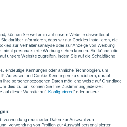
orangefarbene Warnstufe
Heute erhebliche Wetterwarnung
wegen hitze in Ansó
/h
ind, können Sie weiterhin auf unsere Website daswetter.at
 Sie darüber informieren, dass wir nur Cookies installieren, die
 Cookies zur Verhaltensanalyse oder zur Anzeige von Werbung
e, nicht personalisierte Werbung sehen können. Sie können die
uf unsere Website zugreifen, indem Sie auf die Schaltfläche
ur
dt
s, eindeutige Kennungen oder ähnliche Technologien, um
n
Regenradar
Satelliten
Wettermodelle
 IP-Adressen und Cookie-Kennungen zu speichern, darauf
iten Ihre personenbezogenen Daten möglicherweise auf Grundlage
Um dies zu tun, können Sie Ihre Zustimmung jederzeit
 auf dieser Website auf "
Konfigurieren
" oder unsere
ittwoch
Donnerstag
Freitag
Samstag
12. Aug
13. Aug
14. Aug
15. Aug
ngen:
ät, verwendung reduzierter Daten zur Auswahl von
bung, verwendung von Profilen zur Auswahl personalisierter
80%
80%