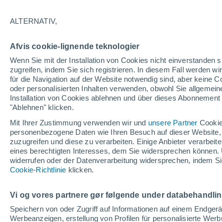
31°
ALTERNATIV,
Süden
Afvis cookie-lignende teknologier
gefühlte Temperatur 29°
13
-
46 km
Wenn Sie mit der Installation von Cookies nicht einverstanden s
zugreifen, indem Sie sich registrieren. In diesem Fall werden wir
für die Navigation auf der Website notwendig sind, aber keine
oder personalisierten Inhalten verwenden, obwohl Sie allgemein
Astronomie
Installation von Cookies ablehnen und über dieses Abonnement a
Alarm im Weltraum: Der private Satellit, der z
Rettung des Swift-Teleskops der NASA entsan
"Ablehnen" klicken.
wurde
Mit Ihrer Zustimmung verwenden wir und
unsere Partner
Cookie
Wetter 1 - 7 Tage
Aktuell
Vorhersagekarte für Rege
personenbezogene Daten wie Ihren Besuch auf dieser Website,
zuzugreifen und diese zu verarbeiten. Einige Anbieter verarbe
eines berechtigten Interesses, dem Sie widersprechen können. 
widerrufen oder der Datenverarbeitung widersprechen, indem Sie
Morgen
Dienstag
M
Cookie-Richtlinie
Heute
klicken.
10. Aug
11. Aug
9. Aug
Vi og vores partnere gør følgende under databehandli
Speichern von oder Zugriff auf Informationen auf einem Endger
Werbeanzeigen, erstellung von Profilen für personalisierte Wer
60%
80%