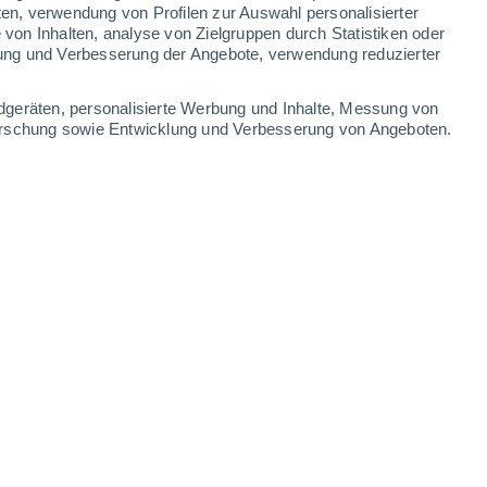
0.9 mm
1.1 mm
ten, verwendung von Profilen zur Auswahl personalisierter
on Inhalten, analyse von Zielgruppen durch Statistiken oder
34°
/
20°
36°
/
20°
35°
/
22°
32°
/
21°
ung und Verbesserung der Angebote, verwendung reduzierter
-
33
km/h
8
-
29
km/h
12
-
37
km/h
10
-
49
km/h
dgeräten, personalisierte Werbung und Inhalte, Messung von
forschung sowie Entwicklung und Verbesserung von Angeboten.
Süden
8 sehr hoch!
13
-
46 km/h
LSF:
25-50
Süden
7 hoch
17
-
46 km/h
LSF:
15-25
Süden
6 hoch
12
-
48 km/h
LSF:
15-25
Süden
4 mäßig
12
-
42 km/h
LSF:
6-10