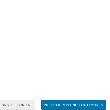
Mondkalender
Mo
Di
Mi
Do
Fr
Sa
So
9
10
11
12
13
14
15
16
17
18
19
20
21
22
EINSTELLUNGEN
AKZEPTIEREN UND FORTFAHREN