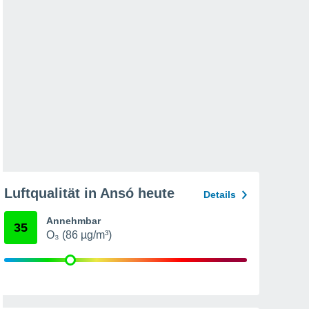
Luftqualität in Ansó heute
Details
Annehmbar
35
O₃ (86 µg/m³)