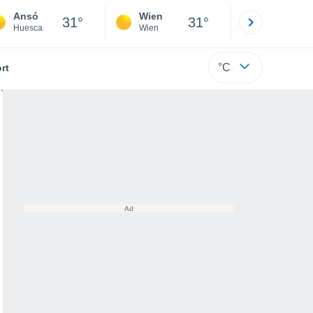
Ansó
Wien
Innsbruck
31°
31°
Huesca
Wien
Tirol
°C
rt