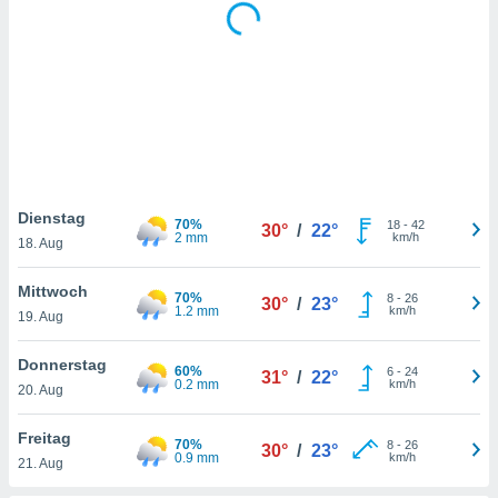
keine
r
analyse
nzeige von
der
erten
erwenden,
 nicht
erte
Dienstag
70%
18
-
42
ehen
30°
/
22°
2 mm
km/h
18. Aug
e können
ation von
lehnen und
Mittwoch
70%
8
-
26
30°
/
23°
s
1.2 mm
km/h
19. Aug
t auf
site
Donnerstag
60%
6
-
24
 indem Sie
31°
/
22°
0.2 mm
km/h
20. Aug
altfläche
 klicken.
Freitag
70%
8
-
26
30°
/
23°
Zustimmung
0.9 mm
km/h
21. Aug
wir und
tner