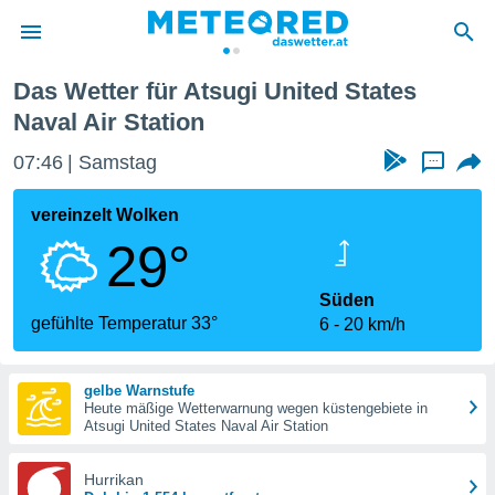
Das Wetter für Atsugi United States
politik
Naval Air Station
von
07:46
Samstag
...
at) wurde
uten
vereinzelt Wolken
m
llen, dass
29°
estellten
nen von
Süden
tät sind.
gefühlte Temperatur 33°
 diese
6
20 km/h
er die
Optionen
gelbe Warnstufe
Heute mäßige Wetterwarnung wegen küstengebiete in
Atsugi United States Naval Air Station
 cookies
s adgang
Hurrikan
gitale