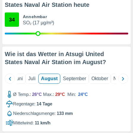
von
States Naval Air Station heute
erte
Annehmbar
verwendung
34
SO₂ (17 µg/m³)
n zur
erter
rstellung
n zur
ierung von
Wie ist das Wetter in Atsugi United
verwendung
States Naval Air Station im
August
?
n zur
erter
Mai
Juni
Juli
August
September
Oktober
Novembe
essung der
ung,
er
Ø Temp.:
26°C
Max.:
29°C
Min:
24°C
ce von
analyse von
Regentage:
14
Tage
n durch
Niederschlagsmenge:
133 mm
 oder
onen von
Mittelwind:
11 km/h
nen