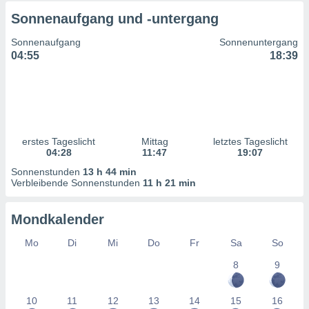
ntwicklung
Sonnenaufgang und -untergang
serung der
Sonnenaufgang
Sonnenuntergang
g
04:55
18:39
 Daten zur
n Inhalten.
ten und
ion durch
on
erstes Tageslicht
Mittag
letztes Tageslicht
,
04:28
11:47
19:07
erte
Sonnenstunden
13 h 44 min
d Inhalte,
Verbleibende Sonnenstunden
11 h 21 min
on
ung und der
ce von
Mondkalender
nforschung
Mo
Di
Mi
Do
Fr
Sa
So
icklung
serung von
8
9
.
sere 1199
10
11
12
13
14
15
16